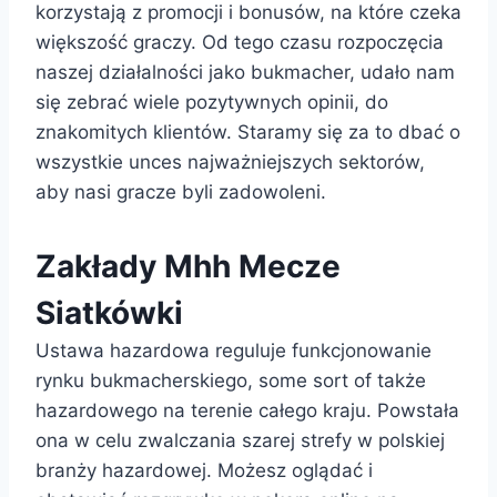
korzystają z promocji i bonusów, na które czeka
większość graczy. Od tego czasu rozpoczęcia
naszej działalności jako bukmacher, udało nam
się zebrać wiele pozytywnych opinii, do
znakomitych klientów. Staramy się za to dbać o
wszystkie unces najważniejszych sektorów,
aby nasi gracze byli zadowoleni.
Zakłady Mhh Mecze
Siatkówki
Ustawa hazardowa reguluje funkcjonowanie
rynku bukmacherskiego, some sort of także
hazardowego na terenie całego kraju. Powstała
ona w celu zwalczania szarej strefy w polskiej
branży hazardowej. Możesz oglądać i