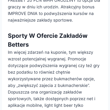
FREEBET 20 PLN MHH URODZINY to opcja dla
graczy w dniu ich urodzin. Atrakcyjny bonus
IMPROVE DNIA to podwyższenia kursów na
najważniejsze zakłady sportowe.
Sporty W Ofercie Zakładów
Betters
Im więcej zdarzeń na kuponie, tym większy
wzrost potencjalnej wygranej. Promocje
dotyczące podwyższenia wygranej czy też gry
bez podatku to również chętnie
wykorzystywane przez bukmacherów opcje,
aby „zwiększyć zajecia z bukmacherskie”.
Dopuszcza ona organizację zakładów
sportowych, także dostępnych poprzez net i
aplikacje mobilne, light light beer tylko