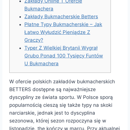
Zakłady Online T Ofercie
Bukmachera
Zakłady Bukmacherskie Betters
Płatne Typy Bukmacherskie – Jak
Łatwo Wyłudzić Pieniądze Z
Graczy?
Typer Z Wielkiej Brytanii Wygrał
Grubo Ponad 100 Tysięcy Funtów
U Bukmachera
W ofercie polskich zakładów bukmacherskich
BETTERS dostępne są najważniejsze
dyscypliny ze świata sportu. W Polsce sporą
popularnością cieszą się także typy na skoki
narciarskie, jednak jest to dyscyplina
sezonowa, której sezon rozpoczyna się w
listopadzie, the kończy w marcu. Przy aktualnej