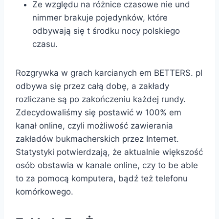
Ze względu na różnice czasowe nie und
nimmer brakuje pojedynków, które
odbywają się t środku nocy polskiego
czasu.
Rozgrywka w grach karcianych em BETTERS. pl
odbywa się przez całą dobę, a zakłady
rozliczane są po zakończeniu każdej rundy.
Zdecydowaliśmy się postawić w 100% em
kanał online, czyli możliwość zawierania
zakładów bukmacherskich przez Internet.
Statystyki potwierdzają, że aktualnie większość
osób obstawia w kanale online, czy to be able
to za pomocą komputera, bądź też telefonu
komórkowego.