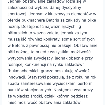
Jednak obstawianie zakładów różni się w
zależności od wyboru danej dyscypliny
sportowej. Jednym z kluczowych elementów w
ofercie bukmachera Betcris są zakłady na piłkę
nożną. Dostępność najważniejszych lig
piłkarskich to ważna zaleta, jednak za tym
muszą iść również konkrety, some sort of tych
w Betcris z pewnością nie brakuje. Obstawianie
piłki nożnej, to przede wszystkim możliwość
wytypowania zwycięzcy, jednak obecnie przy
rosnącej konkurencji na rynku zakładów”
“bukmacherskich gracze poszukują również
innowacji. Statystyki pokazują, że z roku na rok
spada zainteresowanie wycieczkami perform
punktów stacjonarnych. Następnie wystarczy,
że wpłacisz środki, dzięki którym będziesz
mieć możliwość obstawiania zakładów