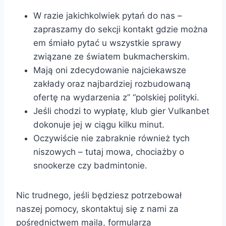
W razie jakichkolwiek pytań do nas –
zapraszamy do sekcji kontakt gdzie można
em śmiało pytać u wszystkie sprawy
związane ze światem bukmacherskim.
Mają oni zdecydowanie najciekawsze
zakłady oraz najbardziej rozbudowaną
ofertę na wydarzenia z” “polskiej polityki.
Jeśli chodzi to wypłatę, klub gier Vulkanbet
dokonuje jej w ciągu kilku minut.
Oczywiście nie zabraknie również tych
niszowych – tutaj mowa, chociażby o
snookerze czy badmintonie.
Nic trudnego, jeśli będziesz potrzebował
naszej pomocy, skontaktuj się z nami za
pośrednictwem maila, formularza