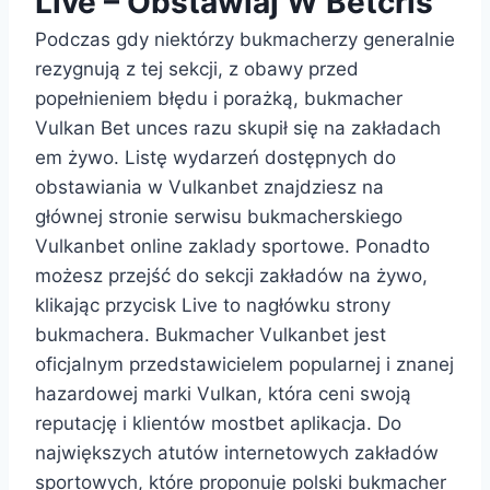
Live – Obstawiaj W Betcris
Podczas gdy niektórzy bukmacherzy generalnie
rezygnują z tej sekcji, z obawy przed
popełnieniem błędu i porażką, bukmacher
Vulkan Bet unces razu skupił się na zakładach
em żywo. Listę wydarzeń dostępnych do
obstawiania w Vulkanbet znajdziesz na
głównej stronie serwisu bukmacherskiego
Vulkanbet online zaklady sportowe. Ponadto
możesz przejść do sekcji zakładów na żywo,
klikając przycisk Live to nagłówku strony
bukmachera. Bukmacher Vulkanbet jest
oficjalnym przedstawicielem popularnej i znanej
hazardowej marki Vulkan, która ceni swoją
reputację i klientów mostbet aplikacja. Do
największych atutów internetowych zakładów
sportowych, które proponuje polski bukmacher