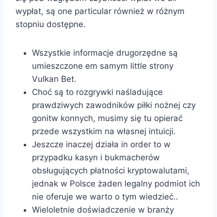
wypłat, są one particular również w różnym
stopniu dostępne.
Wszystkie informacje drugorzędne są
umieszczone em samym little strony
Vulkan Bet.
Choć są to rozgrywki naśladujące
prawdziwych zawodników piłki nożnej czy
gonitw konnych, musimy się tu opierać
przede wszystkim na własnej intuicji.
Jeszcze inaczej działa in order to w
przypadku kasyn i bukmacherów
obsługujących płatności kryptowalutami,
jednak w Polsce żaden legalny podmiot ich
nie oferuje we warto o tym wiedzieć..
Wieloletnie doświadczenie w branży