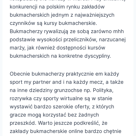
konkurencji na polskim rynku zakładów
bukmacherskich jednym z najważniejszych
czynników są kursy bukmacherskie.
Bukmacherzy rywalizują ze sobą zarówno mhh
podstawie wysokości przeliczników, narzucanej
marży, jak również dostępności kursów
bukmacherskich na konkretne dyscypliny.
Obecnie bukmacherzy praktycznie em każdy
sport my partner and i na każdy mecz, a także
na inne dziedziny grunzochse np. Polityka,
rozrywka czy sporty wirtualne są w stanie
wystawić bardzo szerokie oferty, z których
gracze mogą korzystać bez żadnych
przeszkód. Warto jeszcze podkreślić, że
zakłady bukmacherskie online bardzo chętnie