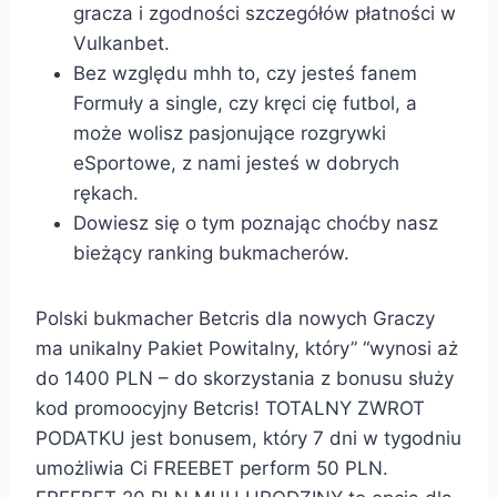
gracza i zgodności szczegółów płatności w
Vulkanbet.
Bez względu mhh to, czy jesteś fanem
Formuły a single, czy kręci cię futbol, a
może wolisz pasjonujące rozgrywki
eSportowe, z nami jesteś w dobrych
rękach.
Dowiesz się o tym poznając choćby nasz
bieżący ranking bukmacherów.
Polski bukmacher Betcris dla nowych Graczy
ma unikalny Pakiet Powitalny, który” “wynosi aż
do 1400 PLN – do skorzystania z bonusu służy
kod promoocyjny Betcris! TOTALNY ZWROT
PODATKU jest bonusem, który 7 dni w tygodniu
umożliwia Ci FREEBET perform 50 PLN.