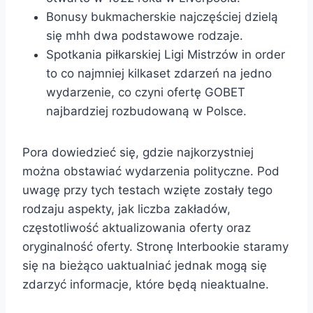
Bonusy bukmacherskie najczęściej dzielą
się mhh dwa podstawowe rodzaje.
Spotkania piłkarskiej Ligi Mistrzów in order
to co najmniej kilkaset zdarzeń na jedno
wydarzenie, co czyni ofertę GOBET
najbardziej rozbudowaną w Polsce.
Pora dowiedzieć się, gdzie najkorzystniej
można obstawiać wydarzenia polityczne. Pod
uwagę przy tych testach wzięte zostały tego
rodzaju aspekty, jak liczba zakładów,
częstotliwość aktualizowania oferty oraz
oryginalność oferty. Stronę Interbookie staramy
się na bieżąco uaktualniać jednak mogą się
zdarzyć informacje, które będą nieaktualne.