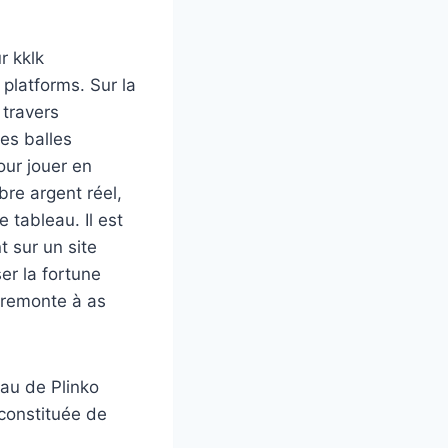
r kklk
 platforms. Sur la
 travers
des balles
our jouer en
bre argent réel,
 tableau. Il est
t sur un site
ser la fortune
e remonte à as
au de Plinko
 constituée de