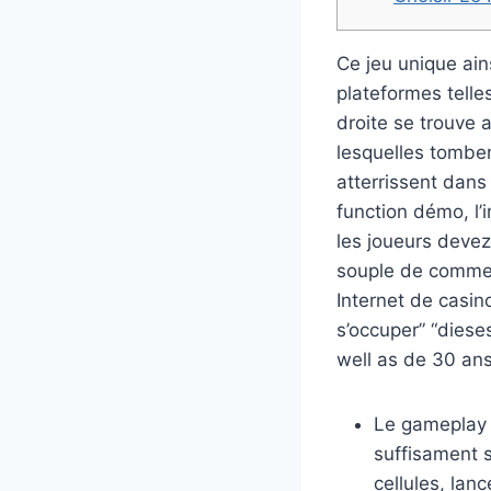
Ce jeu unique ain
plateformes telle
droite se trouve 
lesquelles tomben
atterrissent dans
function démo, l’i
les joueurs devez 
souple de commence
Internet de casino
s’occuper” “dieses
well as de 30 ans
Le gameplay 
suffisament s
cellules, lanc