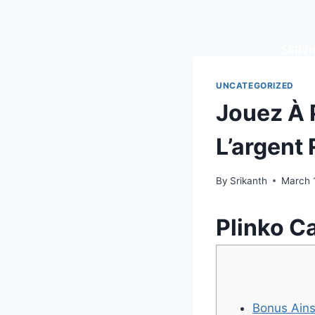
SERVI
UNCATEGORIZED
Jouez À 
L’argent 
By
Srikanth
March 
Plinko C
Bonus Ain