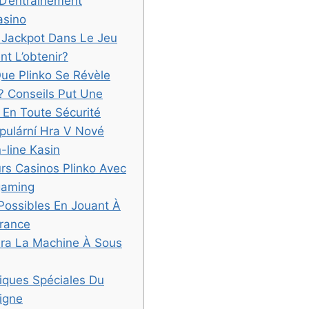
 D’entraînement
asino
n Jackpot Dans Le Jeu
t L’obtenir?
Que Plinko Se Révèle
e? Conseils Put Une
 En Toute Sécurité
opulární Hra V Nové
line Kasin
urs Casinos Plinko Avec
gaming
 Possibles En Jouant À
France
ra La Machine À Sous
tiques Spéciales Du
Ligne