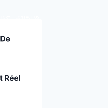
STORY
CONTACT US
 De
t Réel