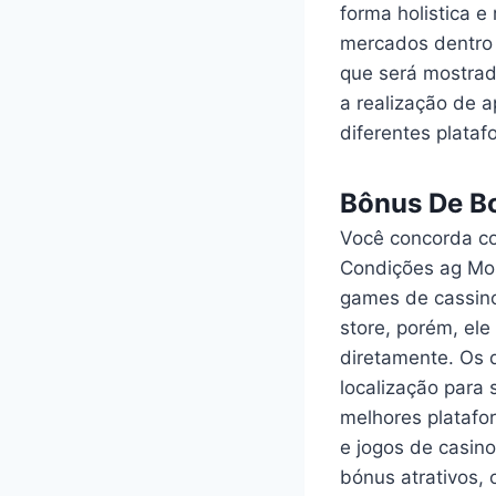
forma holistica e
mercados dentro 
que será mostrad
a realização de 
diferentes plataf
Bônus De Bo
Você concorda c
Condições ag Mos
games de cassino.
store, porém, ele
diretamente. Os 
localização para
melhores platafo
e jogos de casin
bónus atrativos,