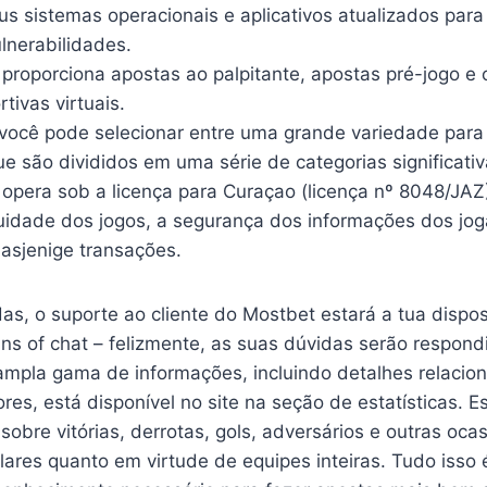
s sistemas operacionais e aplicativos atualizados para
lnerabilidades.
 proporciona apostas ao palpitante, apostas pré-jogo e
tivas virtuais.
você pode selecionar entre uma grande variedade para 
e são divididos em uma série de categorias significativ
opera sob a licença para Curaçao (licença nº 8048/JAZ)
uidade dos jogos, a segurança dos informações dos jog
dasjenige transações.
as, o suporte ao cliente do Mostbet estará a tua dispo
ans of chat – felizmente, as suas dúvidas serão respon
mpla gama de informações, incluindo detalhes relacio
ores, está disponível no site na seção de estatísticas. E
sobre vitórias, derrotas, gols, adversários e outras oca
lares quanto em virtude de equipes inteiras. Tudo isso 