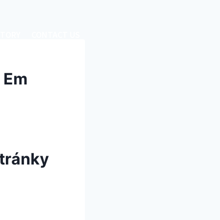
STORY
CONTACT US
r Em
Stránky