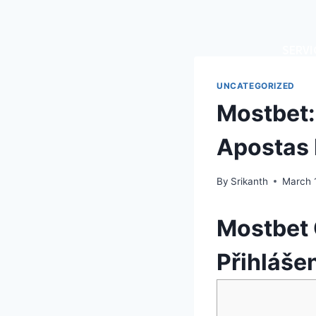
SERVI
UNCATEGORIZED
Mostbet:
Apostas 
By
Srikanth
March 
Mostbet 
Přihláše