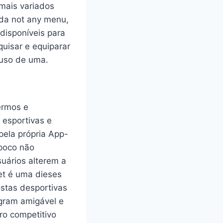
 mais variados
ada not any menu,
disponíveis para
uisar e equiparar
 uso de uma.
ermos e
 esportivas e
pela própria App-
 poco não
uários alterem a
et é uma dieses
stas desportivas
gram amigável e
ro competitivo