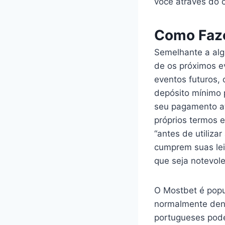
você através do 
Como Faze
Semelhante a algu
de os próximos e
eventos futuros, 
depósito mínimo 
seu pagamento at
próprios termos e
“antes de utiliza
cumprem suas lei
que seja notevol
O Mostbet é popu
normalmente den
portugueses pode