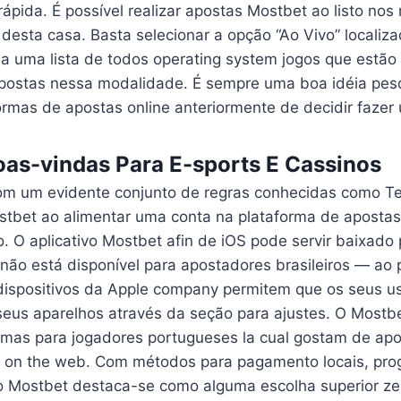
 rápida. É possível realizar apostas Mostbet ao listo nos
desta casa. Basta selecionar a opção “Ao Vivo” localiz
a uma lista de todos operating system jogos que estão 
apostas nessa modalidade. É sempre uma boa idéia pesq
ormas de apostas online anteriormente de decidir fazer
as-vindas Para E-sports E Cassinos
om um evidente conjunto de regras conhecidas como T
tbet ao alimentar uma conta na plataforma de apostas
 O aplicativo Mostbet afin de iOS pode servir baixado 
 não está disponível para apostadores brasileiros — ao
dispositivos da Apple company permitem que os seus us
 seus aparelhos através da seção para ajustes. O Mostb
rmas para jogadores portugueses la cual gostam de apo
o on the web. Com métodos para pagamento locais, pro
 o Mostbet destaca-se como alguma escolha superior ze