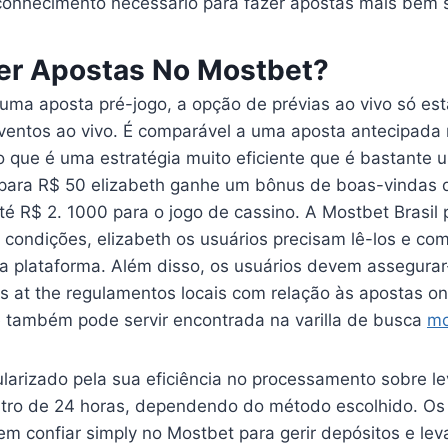
conhecimento necessário para fazer apostas mais bem 
r Apostas No Mostbet?
ma aposta pré-jogo, a opção de prévias ao vivo só está
ventos ao vivo. É comparável a uma aposta antecipada
o que é uma estratégia muito eficiente que é bastante 
para R$ 50 elizabeth ganhe um bônus de boas-vindas 
é R$ 2. 1000 para o jogo de cassino. A Mostbet Brasil 
 condições, elizabeth os usuários precisam lê-los e co
r a plataforma. Além disso, os usuários devem assegura
s at the regulamentos locais com relação às apostas on
e também pode servir encontrada na varilla de busca
mo
larizado pela sua eficiência no processamento sobre l
tro de 24 horas, dependendo do método escolhido. Os
m confiar simply no Mostbet para gerir depósitos e le