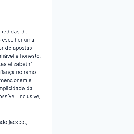
 medidas de
o escolher uma
or de apostas
fiável e honesto.
as elizabeth”
fiança no ramo
e mencionam a
implicidade da
ssível, inclusive,
ndo jackpot,