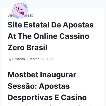
Menu
UNCATEGORIZED
Site Estatal De Apostas
At The Online Cassino
Zero Brasil
By
Srikanth
March 16, 2025
Mostbet Inaugurar
Sessão: Apostas
Desportivas E Casino