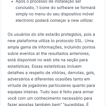
Após o processo de instalação ser
concluído, 1 ícone do software se formará
simply no menu do seu dispositivo móvel
electronic poderá começar a new utilizar.
Os usuários do site estarão protegidos, pois a
new plataforma utiliza to protocolo SSL. Uma
ampla gama de informações, incluindo pontos
sobre eventos at the resultados anteriores,
está disponível no web site na seção para
estatísticas. Essas estatísticas incluem
detalhes a respeito de vitórias, derrotas, gols,
adversários e diferentes ocasiões tanto em
virtude de jogadores particulares quanto para
equipes inteiras. Tudo isso é feito para armar
você com um conhecimento necessário para
fazer apostas também bem” “sucedidas. É