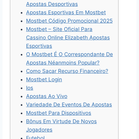
Apostas Desportivas
Apostas Esportivas Em Mostbet
Mostbet Código Promocional 2025
Mostbet – Site Oficial Para
Cassino Online Elizabeth Apostas
Esportivas
O Mostbet É O Correspondante De
Apostas Néanmoins Popular?
Como Sacar Recurso Financeiro?
Mostbet Login
Ios
Apostas Ao Vivo
Variedade De Eventos De Apostas
Mostbet Para Dispositivos
Bônus Em Virtude De Novos
Jogadores
Futebol