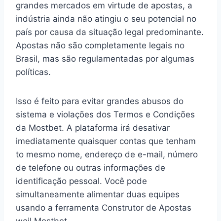
grandes mercados em virtude de apostas, a
indústria ainda não atingiu o seu potencial no
país por causa da situação legal predominante.
Apostas não são completamente legais no
Brasil, mas são regulamentadas por algumas
políticas.
Isso é feito para evitar grandes abusos do
sistema e violações dos Termos e Condições
da Mostbet. A plataforma irá desativar
imediatamente quaisquer contas que tenham
to mesmo nome, endereço de e-mail, número
de telefone ou outras informações de
identificação pessoal. Você pode
simultaneamente alimentar duas equipes
usando a ferramenta Construtor de Apostas
weil Mostbet.