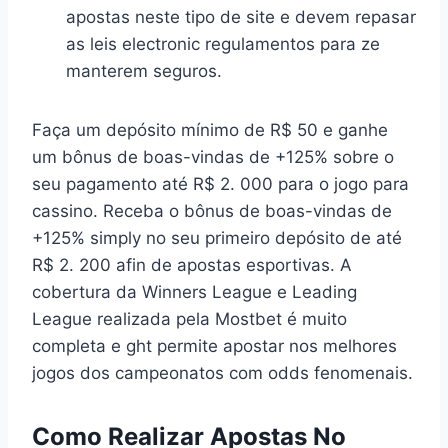
apostas neste tipo de site e devem repasar
as leis electronic regulamentos para ze
manterem seguros.
Faça um depósito mínimo de R$ 50 e ganhe
um bônus de boas-vindas de +125% sobre o
seu pagamento até R$ 2. 000 para o jogo para
cassino. Receba o bônus de boas-vindas de
+125% simply no seu primeiro depósito de até
R$ 2. 200 afin de apostas esportivas. A
cobertura da Winners League e Leading
League realizada pela Mostbet é muito
completa e ght permite apostar nos melhores
jogos dos campeonatos com odds fenomenais.
Como Realizar Apostas No