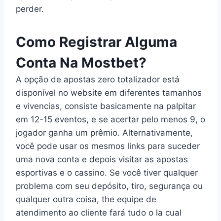
perder.
Como Registrar Alguma
Conta Na Mostbet?
A opção de apostas zero totalizador está
disponível no website em diferentes tamanhos
e vivencias, consiste basicamente na palpitar
em 12-15 eventos, e se acertar pelo menos 9, o
jogador ganha um prêmio. Alternativamente,
você pode usar os mesmos links para suceder
uma nova conta e depois visitar as apostas
esportivas e o cassino. Se você tiver qualquer
problema com seu depósito, tiro, segurança ou
qualquer outra coisa, the equipe de
atendimento ao cliente fará tudo o la cual