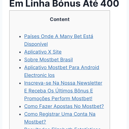
Em Linha Bónus Até 400
Content
Países Onde A Many Bet Está
Disponível
Aplicativo X Site
Sobre Mostbet Brasil
Aplicativo Mostbet Para Android
Electronic Ios
Inscreva-se Na Nossa Newsletter
E Receba Os Últimos Bônus E
Promoções Perform Mostbet!
Como Fazer Apostas No Mostbet?
Como Registrar Uma Conta Na
Mostbet?