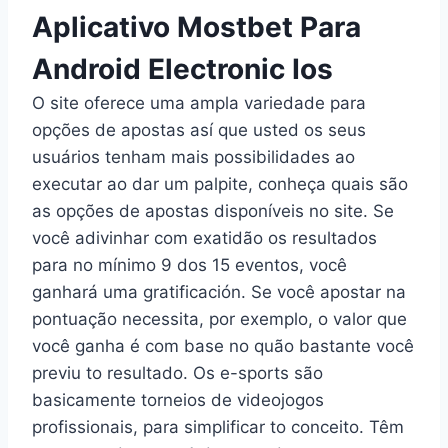
Aplicativo Mostbet Para
Android Electronic Ios
O site oferece uma ampla variedade para
opções de apostas así que usted os seus
usuários tenham mais possibilidades ao
executar ao dar um palpite, conheça quais são
as opções de apostas disponíveis no site. Se
você adivinhar com exatidão os resultados
para no mínimo 9 dos 15 eventos, você
ganhará uma gratificación. Se você apostar na
pontuação necessita, por exemplo, o valor que
você ganha é com base no quão bastante você
previu to resultado. Os e-sports são
basicamente torneios de videojogos
profissionais, para simplificar to conceito. Têm