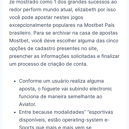
ze mostrado como 1 dos grandes sucessos ao
redor perform mundo atual, elizabeth por isso
você pode apostar nestes jogos
excepcionalmente populares na Mostbet País
brasileiro. Para se archivar na casa de apostas
Mostbet, você deve escolher alguma das cinco
opções de cadastro presentes no site,
preencher as informações solicitadas e finalizar
um processo de criação de conta.
Conforme um usuário realiza alguma
aposta, o foguete vai subindo electronic
funciona de maneira semelhante ao
Aviator.
Entre because modalidades” “esportivas
disponíveis, estão operating-system e-
Sports que mais e mais vem se