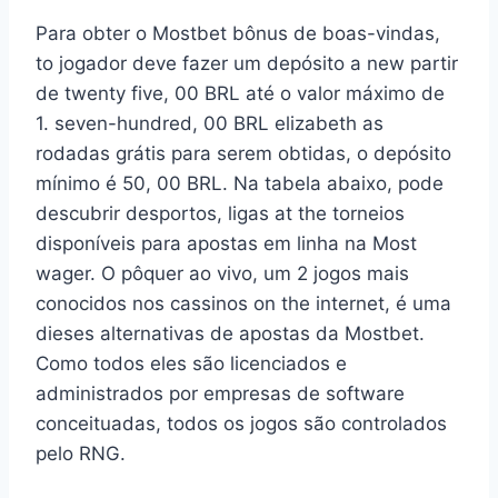
Para obter o Mostbet bônus de boas-vindas,
to jogador deve fazer um depósito a new partir
de twenty five, 00 BRL até o valor máximo de
1. seven-hundred, 00 BRL elizabeth as
rodadas grátis para serem obtidas, o depósito
mínimo é 50, 00 BRL. Na tabela abaixo, pode
descubrir desportos, ligas at the torneios
disponíveis para apostas em linha na Most
wager. O pôquer ao vivo, um 2 jogos mais
conocidos nos cassinos on the internet, é uma
dieses alternativas de apostas da Mostbet.
Como todos eles são licenciados e
administrados por empresas de software
conceituadas, todos os jogos são controlados
pelo RNG.