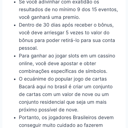
Se você adivinhar com exatidão os
resultados de no mínimo 9 dos 15 eventos,
você ganhará uma premio.
Dentro de 30 dias após receber o bônus,
você deve arriesgar 5 vezes to valor do
bônus para poder retirá-lo para sua conta
pessoal.
Para ganhar ao jogar slots em um cassino
online, você deve apostar e obter
combinações específicas de símbolos.
O ecuánime do popular jogo de cartas
Bacará aqui no brasil é criar um conjunto
de cartas com um valor de nove ou um
conjunto residencial que seja um mais
próximo possível de nove.
Portanto, os jogadores Brasileiros devem
conseguir muito cuidado ao fazerem