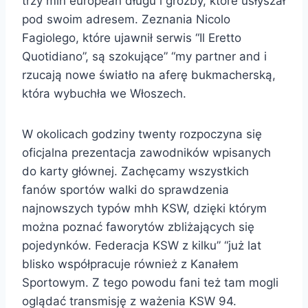
trzy mln european długu i groźby, które usłyszał
pod swoim adresem. Zeznania Nicolo
Fagiolego, które ujawnił serwis “Il Eretto
Quotidiano”, są szokujące” “my partner and i
rzucają nowe światło na aferę bukmacherską,
która wybuchła we Włoszech.
W okolicach godziny twenty rozpoczyna się
oficjalna prezentacja zawodników wpisanych
do karty głównej. Zachęcamy wszystkich
fanów sportów walki do sprawdzenia
najnowszych typów mhh KSW, dzięki którym
można poznać faworytów zbliżających się
pojedynków. Federacja KSW z kilku” “już lat
blisko współpracuje również z Kanałem
Sportowym. Z tego powodu fani też tam mogli
oglądać transmisję z ważenia KSW 94.