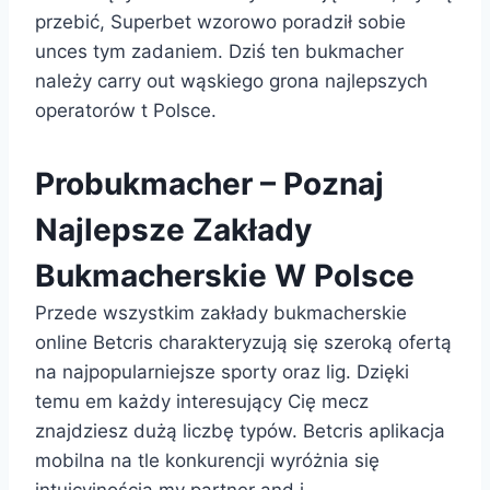
przebić, Superbet wzorowo poradził sobie
unces tym zadaniem. Dziś ten bukmacher
należy carry out wąskiego grona najlepszych
operatorów t Polsce.
Probukmacher – Poznaj
Najlepsze Zakłady
Bukmacherskie W Polsce
Przede wszystkim zakłady bukmacherskie
online Betcris charakteryzują się szeroką ofertą
na najpopularniejsze sporty oraz lig. Dzięki
temu em każdy interesujący Cię mecz
znajdziesz dużą liczbę typów. Betcris aplikacja
mobilna na tle konkurencji wyróżnia się
intuicyjnością my partner and i