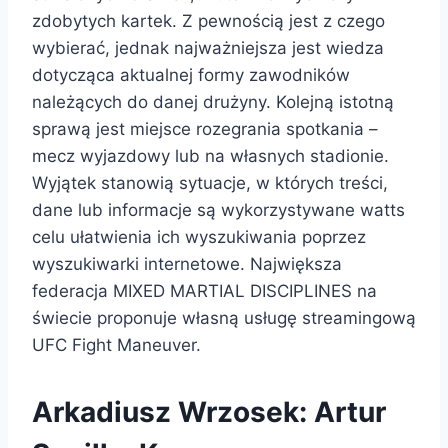
zdobytych kartek. Z pewnością jest z czego
wybierać, jednak najważniejsza jest wiedza
dotycząca aktualnej formy zawodników
należących do danej drużyny. Kolejną istotną
sprawą jest miejsce rozegrania spotkania –
mecz wyjazdowy lub na własnych stadionie.
Wyjątek stanowią sytuacje, w których treści,
dane lub informacje są wykorzystywane watts
celu ułatwienia ich wyszukiwania poprzez
wyszukiwarki internetowe. Największa
federacja MIXED MARTIAL DISCIPLINES na
świecie proponuje własną usługę streamingową
UFC Fight Maneuver.
Arkadiusz Wrzosek: Artur