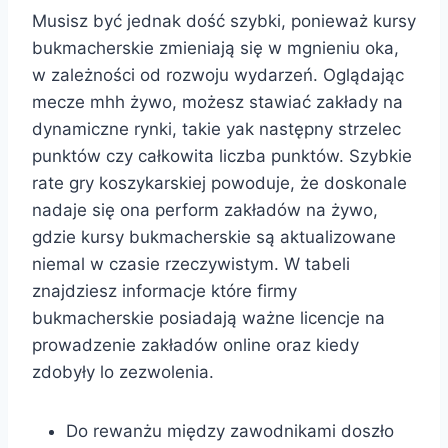
Musisz być jednak dość szybki, ponieważ kursy
bukmacherskie zmieniają się w mgnieniu oka,
w zależności od rozwoju wydarzeń. Oglądając
mecze mhh żywo, możesz stawiać zakłady na
dynamiczne rynki, takie yak następny strzelec
punktów czy całkowita liczba punktów. Szybkie
rate gry koszykarskiej powoduje, że doskonale
nadaje się ona perform zakładów na żywo,
gdzie kursy bukmacherskie są aktualizowane
niemal w czasie rzeczywistym. W tabeli
znajdziesz informacje które firmy
bukmacherskie posiadają ważne licencje na
prowadzenie zakładów online oraz kiedy
zdobyły lo zezwolenia.
Do rewanżu między zawodnikami doszło