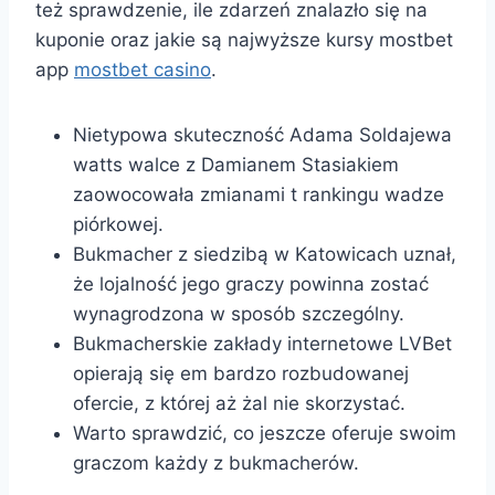
też sprawdzenie, ile zdarzeń znalazło się na
kuponie oraz jakie są najwyższe kursy mostbet
app
mostbet casino
.
Nietypowa skuteczność Adama Soldajewa
watts walce z Damianem Stasiakiem
zaowocowała zmianami t rankingu wadze
piórkowej.
Bukmacher z siedzibą w Katowicach uznał,
że lojalność jego graczy powinna zostać
wynagrodzona w sposób szczególny.
Bukmacherskie zakłady internetowe LVBet
opierają się em bardzo rozbudowanej
ofercie, z której aż żal nie skorzystać.
Warto sprawdzić, co jeszcze oferuje swoim
graczom każdy z bukmacherów.