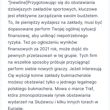
“[newline]Przygotowując się do obstawiania
dzisiejszych zakładów sportowych, kluczowe
jest efektywne zarządzanie swoim budżetem.
To, ile pieniędzy wydajesz na zakłady, musi być
dopasowane perform Twojej ogólnej sytuacji
finansowej, aby uniknąć niepotrzebnego
ryzyka. Też po ogłoszeniu wyników
finansowych za 2021 rok, może dojść do
pewnych przetasowań w tej grupie. Tych firm
na wszelkie sposoby próbuje przyciągnąć
perform siebie nowych graczy. Jeżeli interesują
Cię wyścigi konne zakłady bukmacherskie
możesz obstawiać tylko u jednego legalnego
polskiego bukmachera. Mowa o marce Traf,
która zmonopolizowała rynek obstawiania
wydarzeń na Służewcu i kilku innych torach w
Europie.