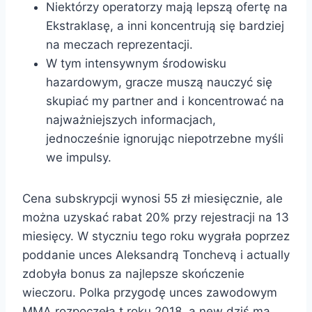
Niektórzy operatorzy mają lepszą ofertę na
Ekstraklasę, a inni koncentrują się bardziej
na meczach reprezentacji.
W tym intensywnym środowisku
hazardowym, gracze muszą nauczyć się
skupiać my partner and i koncentrować na
najważniejszych informacjach,
jednocześnie ignorując niepotrzebne myśli
we impulsy.
Cena subskrypcji wynosi 55 zł miesięcznie, ale
można uzyskać rabat 20% przy rejestracji na 13
miesięcy. W styczniu tego roku wygrała poprzez
poddanie unces Aleksandrą Tonchevą i actually
zdobyła bonus za najlepsze skończenie
wieczoru. Polka przygodę unces zawodowym
MMA rozpoczęła t roku 2018, a new dziś ma