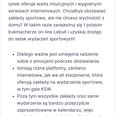
rynek oferuje watts intuicyjnych i wygodnych
serwisach internetowych. Chciałbyś obstawiać
zakłady sportowe, ale nie chcesz wychodzić z
domu? W takim razie zarejestruj się t polskim
bukmacherze on-line Lebull i uzyskaj dostęp
do setek wydarzeń sportowych!
Dlatego ważne jest umiejętne radzenie
sobie z emocjami podczas obstawiania.
Istnieją różne platformy, zarówno
internetowe, jak we all stacjonarne, które
oferują zakłady na wydarzenia sportowe,
w tym gale KSW.
Poza tym wszystkie zakłady oraz same
wydarzenia są bardzo przejrzyście
zaprezentowane w kalendarzu, więc