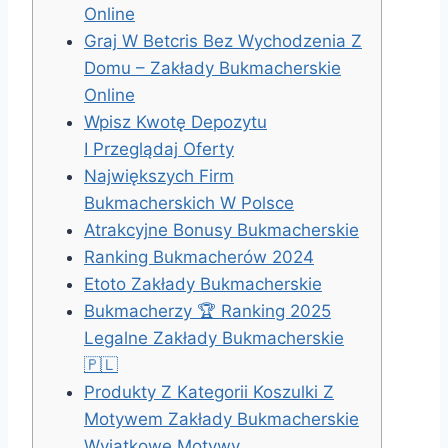
Online
Graj W Betcris Bez Wychodzenia Z
Domu – Zakłady Bukmacherskie
Online
Wpisz Kwotę Depozytu
I Przeglądaj Oferty
Największych Firm
Bukmacherskich W Polsce
Atrakcyjne Bonusy Bukmacherskie
Ranking Bukmacherów 2024
Etoto Zakłady Bukmacherskie
Bukmacherzy 🏆 Ranking 2025
Legalne Zakłady Bukmacherskie
🇵🇱
Produkty Z Kategorii Koszulki Z
Motywem Zakłady Bukmacherskie
Wyjątkowe Motywy