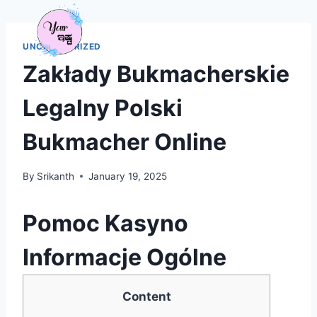
Menu
UNCATEGORIZED
Zakłady Bukmacherskie
Legalny Polski
Bukmacher Online
By
Srikanth
January 19, 2025
Pomoc Kasyno
Informacje Ogólne
Content