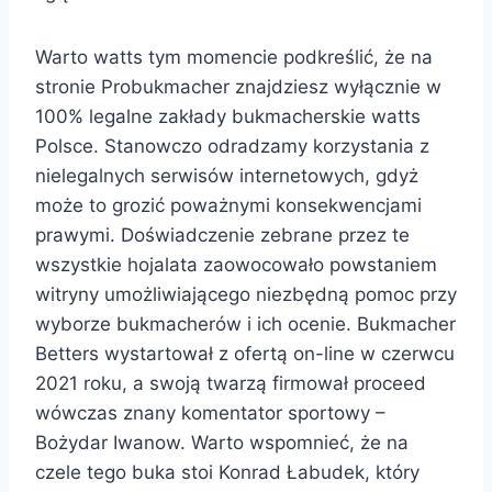
Warto watts tym momencie podkreślić, że na
stronie Probukmacher znajdziesz wyłącznie w
100% legalne zakłady bukmacherskie watts
Polsce. Stanowczo odradzamy korzystania z
nielegalnych serwisów internetowych, gdyż
może to grozić poważnymi konsekwencjami
prawymi. Doświadczenie zebrane przez te
wszystkie hojalata zaowocowało powstaniem
witryny umożliwiającego niezbędną pomoc przy
wyborze bukmacherów i ich ocenie. Bukmacher
Betters wystartował z ofertą on-line w czerwcu
2021 roku, a swoją twarzą firmował proceed
wówczas znany komentator sportowy –
Bożydar Iwanow. Warto wspomnieć, że na
czele tego buka stoi Konrad Łabudek, który