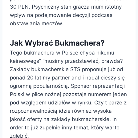
30 PLN. Psychiczny stan gracza mum istotny
wpływ na podejmowanie decyzji podczas
obstawiania meczów.
Jak Wybrać Bukmachera?
Tego bukmachera w Polsce chyba nikomu
keineswegs” “musimy przedstawiać, prawda?
Zakłady bukmacherskie STS proponuje już od
ponad 20 lat my partner and i nadal cieszy się
ogromną popularnością. Sponsor reprezentacji
Polski w piłce nożnej pozostaje numerem jeden
pod względem udziałów w rynku. Czy t parze z
rozpoznawalnością idzie również wysoka
jakość oferty na zakłady bukmacherskie, in
order to już zupełnie inny temat, który warto
zgłębić.