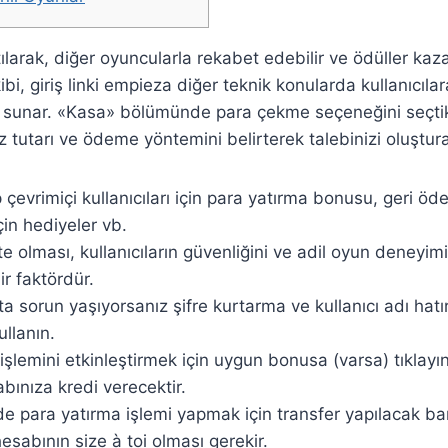
tılarak, diğer oyuncularla rekabet edebilir ve ödüller kaz
i, giriş linki empieza diğer teknik konularda kullanıcıla
er sunar. «Kasa» bölümünde para çekme seçeneğini seçti
 tutarı ve ödeme yöntemini belirterek talebinizi oluşturab
p çevrimiçi kullanıcıları için para yatırma bonusu, geri öd
çin hediyeler vb.
ite olması, kullanıcıların güvenliğini ve adil oyun deneyimi
ir faktördür.
a sorun yaşıyorsanız şifre kurtarma ve kullanıcı adı hatı
ullanın.
işlemini etkinleştirmek için uygun bonusa (varsa) tıklayı
bınıza kredi verecektir.
de para yatırma işlemi yapmak için transfer yapılacak b
esabının size à toi olması gerekir.