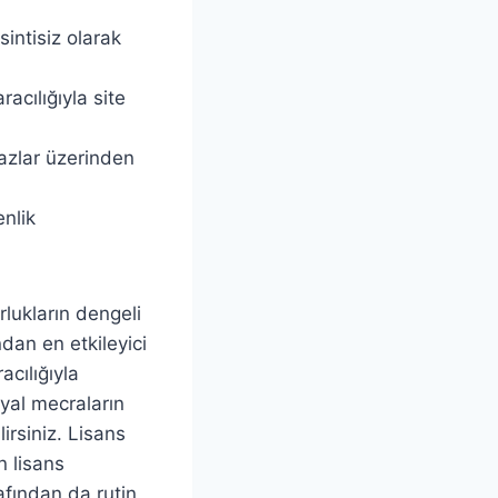
intisiz olarak
acılığıyla site
ihazlar üzerinden
enlik
lukların dengeli
dan en etkileyici
acılığıyla
yal mecraların
irsiniz. Lisans
n lisans
afından da rutin