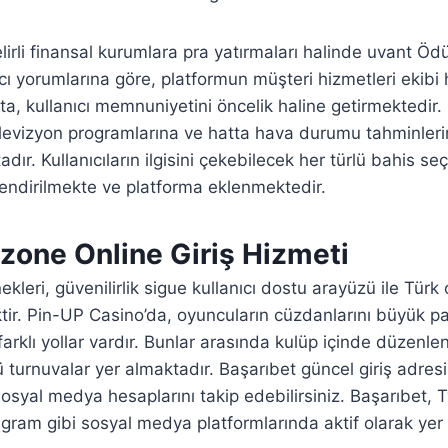
lirli finansal kurumlara pra yatırmaları halinde uvant Öd
ıcı yorumlarına göre, platformun müşteri hizmetleri ekibi hı
, kullanıcı memnuniyetini öncelik haline getirmektedir.
televizyon programlarına ve hatta hava durumu tahminle
ır. Kullanıcıların ilgisini çekebilecek her türlü bahis se
endirilmekte ve platforma eklenmektedir.
zone Online Giriş Hizmeti
leri, güvenilirlik sigue kullanıcı dostu arayüzü ile Türk 
ktir. Pin-UP Casino’da, oyuncuların cüzdanlarını büyük pa
farklı yollar vardır. Bunlar arasında kulüp içinde düzenl
ü turnuvalar yer almaktadır. Başarıbet güncel giriş adres
osyal medya hesaplarını takip edebilirsiniz. Başarıbet, T
ram gibi sosyal medya platformlarında aktif olarak yer 