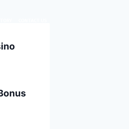
STORY
CONTACT US
sino
 Bonus