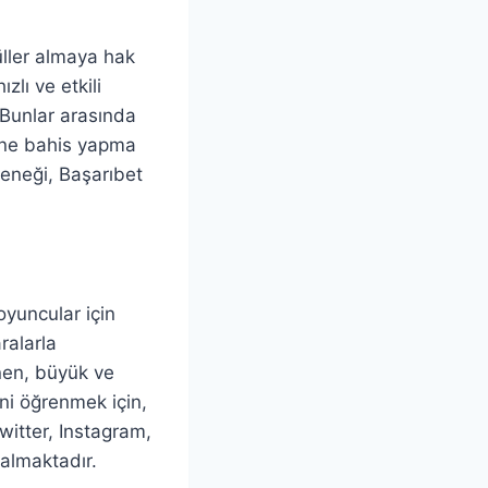
üller almaya hak
zlı ve etkili
 Bunlar arasında
rine bahis yapma
çeneği, Başarıbet
oyuncular için
ralarla
enen, büyük ve
ini öğrenmek için,
witter, Instagram,
almaktadır.