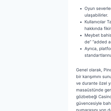
Oyun severler
ulaşabilirler.
Kullanıcılar 
hakkında fikir
Meybet bahis s
de” “added a
Ayrıca, platf
standartların
Genel olarak, Pin
bir karışımını su
ve durante özel ya
masaüstünde gerçe
gözbebeği Casinoro
güvencesiyle bahi
numarasını von da