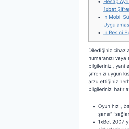
Hesap Ayrı
1xbet Şifre
In Mobil S
Uygulamas
In Resmi Sp
Dilediğiniz cihaz 
numaranızı veya e-
bilgilerinizi, yan
şifrenizi uygun kı
arzu ettiğiniz herh
bilgilerinizi hatır
Oyun hızlı, b
şansı” “sağlar
1xBet 2007 yı