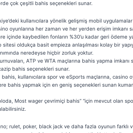
lerde çok çeşitli bahis seçenekleri sunar.
iye’deki kullanıcılara yönelik gelişmiş mobil uygulamala
sino oyunlarına her zaman ve her yerden erişim imkanı s
süre içinde kaybedilen fonların %30’u kadar geri ödeme yap
sitesi oldukça basit empieza anlaşılması kolay bir yapıy
nımında neredeyse hiçbir zorluk yoktur.
urnuvaları, ATP ve WTA maçlarına bahis yapma imkanı s
 cazip bahis seçenekleri sunar.
bahis, kullanıcılara spor ve eSports maçlarına, casino o
re bahis yapmak için en geniş seçenekleri sunan kumar
loda, Most wager çevrimiçi bahis” “için mevcut olan sporla
labilirsiniz.
no; rulet, poker, black jack ve daha fazla oyunun farklı v