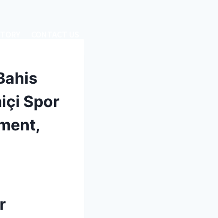
STORY
CONTACT US
Bahis
içi Spor
hment,
r