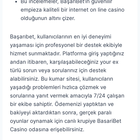
Bu incelemeler, BaşarıBet’in güvenilir
empieza kaliteli bir internet on line casino
olduğunun altını çizer.
Başarıbet, kullanıcılarının en iyi deneyimi
yaşaması için profesyonel bir destek ekibiyle
hizmet sunmaktadır. Platforma giriş yaptığınız
andan itibaren, karşılaşabileceğiniz your ex
türlü sorun veya sorularınız için destek
alabilirsiniz. Bu kumar sitesi, kullanıcıların
yaşadığı problemleri hızlıca çözmek ve
sorularına yanıt vermek amacıyla 7/24 çalışan
bir ekibe sahiptir. Ödemenizi yaptıktan ve
bakiyeyi aktardıktan sonra, gerçek paralı
oyunlar oynamak için canlı krupiye BasariBet
Casino odasına erişebilirsiniz.