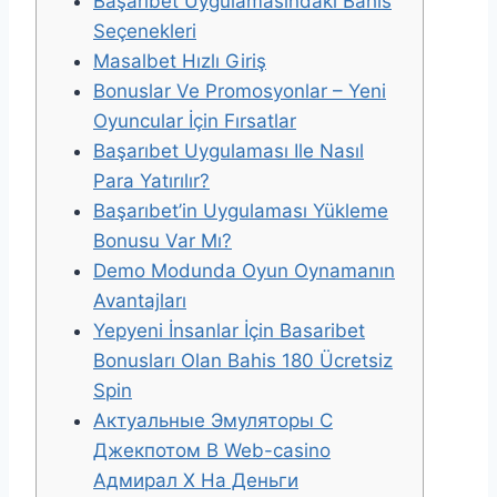
Başarıbet Uygulamasındaki Bahis
Seçenekleri
Masalbet Hızlı Giriş
Bonuslar Ve Promosyonlar – Yeni
Oyuncular İçin Fırsatlar
Başarıbet Uygulaması Ile Nasıl
Para Yatırılır?
Başarıbet’in Uygulaması Yükleme
Bonusu Var Mı?
Demo Modunda Oyun Oynamanın
Avantajları
Yepyeni İnsanlar İçin Basaribet
Bonusları Olan Bahis 180 Ücretsiz
Spin
Актуальные Эмуляторы С
Джекпотом В Web-casino
Адмирал Х На Деньги