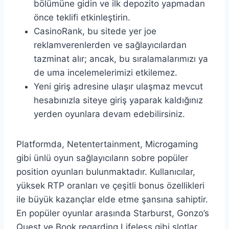
bölümüne gidin ve ilk depozito yapmadan
önce teklifi etkinleştirin.
CasinoRank, bu sitede yer joe
reklamverenlerden ve sağlayıcılardan
tazminat alır; ancak, bu sıralamalarımızı ya
de uma incelemelerimizi etkilemez.
Yeni giriş adresine ulaşır ulaşmaz mevcut
hesabınızla siteye giriş yaparak kaldığınız
yerden oyunlara devam edebilirsiniz.
Platformda, Netentertainment, Microgaming
gibi ünlü oyun sağlayıcıların sobre popüler
position oyunları bulunmaktadır. Kullanıcılar,
yüksek RTP oranları ve çeşitli bonus özellikleri
ile büyük kazançlar elde etme şansına sahiptir.
En popüler oyunlar arasında Starburst, Gonzo’s
Quest ve Book regarding Lifeless gibi slotlar