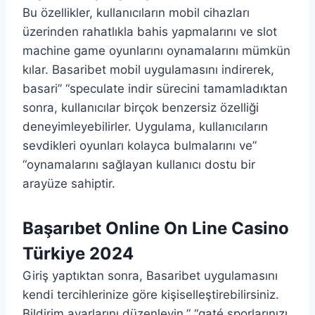
Bu özellikler, kullanıcıların mobil cihazları
üzerinden rahatlıkla bahis yapmalarını ve slot
machine game oyunlarını oynamalarını mümkün
kılar. Basaribet mobil uygulamasını indirerek,
basari” “speculate indir sürecini tamamladıktan
sonra, kullanıcılar birçok benzersiz özelliği
deneyimleyebilirler. Uygulama, kullanıcıların
sevdikleri oyunları kolayca bulmalarını ve”
“oynamalarını sağlayan kullanıcı dostu bir
arayüze sahiptir.
Başarıbet Online On Line Casino
Türkiye 2024
Giriş yaptıktan sonra, Basaribet uygulamasını
kendi tercihlerinize göre kişiselleştirebilirsiniz.
Bildirim ayarlarını düzenleyin,” “gaté sporlarınızı