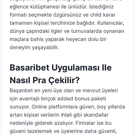
eğlence kütüphanesi ile ünlüdür. İstediğiniz
formatı seçmekte özgürsünüz ve child karar
tamamen kişisel tercihinize bağlıdır. Kullanıcılar,
dünya çapındaki ligler ve turnuvalarda oynanan
maçlara bahis yaparak heyecan dolu bir
deneyim yaşayabilir.
Basaribet Uygulaması Ile
Nasıl Pra Çekilir?
Başarıbet en yeni üye olan ve mevcut üyeleri
için avantajlı birçok added bonus paketi
sunuyor. Online platformlara güven, boy yıllarda
artan kişisel verilerin ihlali gibi skandallar
nedeniyle giderek azalıyor. Firmalar ise bu
güveni tazelemek ve üyelerine daha güvenli,