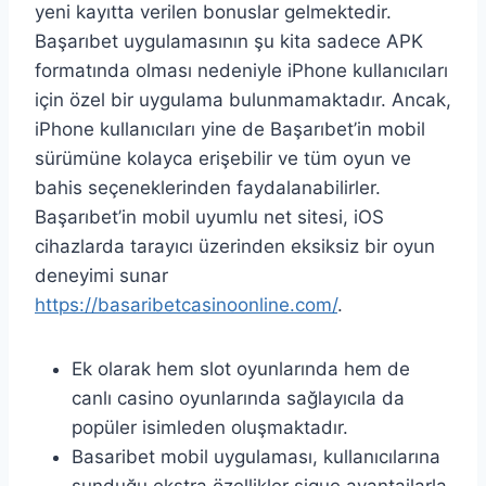
yeni kayıtta verilen bonuslar gelmektedir.
Başarıbet uygulamasının şu kita sadece APK
formatında olması nedeniyle iPhone kullanıcıları
için özel bir uygulama bulunmamaktadır. Ancak,
iPhone kullanıcıları yine de Başarıbet’in mobil
sürümüne kolayca erişebilir ve tüm oyun ve
bahis seçeneklerinden faydalanabilirler.
Başarıbet’in mobil uyumlu net sitesi, iOS
cihazlarda tarayıcı üzerinden eksiksiz bir oyun
deneyimi sunar
https://basaribetcasinoonline.com/
.
Ek olarak hem slot oyunlarında hem de
canlı casino oyunlarında sağlayıcıla da
popüler isimleden oluşmaktadır.
Basaribet mobil uygulaması, kullanıcılarına
sunduğu ekstra özellikler sigue avantajlarla