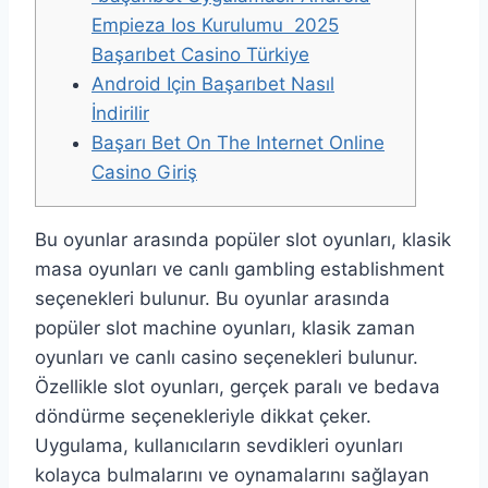
Empieza Ios Kurulumu ️ 2025
Başarıbet Casino Türkiye
Android Için Başarıbet Nasıl
İndirilir
Başarı Bet On The Internet Online
Casino Giriş
Bu oyunlar arasında popüler slot oyunları, klasik
masa oyunları ve canlı gambling establishment
seçenekleri bulunur. Bu oyunlar arasında
popüler slot machine oyunları, klasik zaman
oyunları ve canlı casino seçenekleri bulunur.
Özellikle slot oyunları, gerçek paralı ve bedava
döndürme seçenekleriyle dikkat çeker.
Uygulama, kullanıcıların sevdikleri oyunları
kolayca bulmalarını ve oynamalarını sağlayan