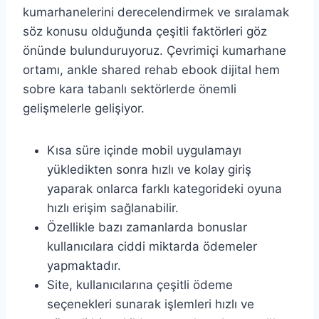
kumarhanelerini derecelendirmek ve sıralamak
söz konusu olduğunda çeşitli faktörleri göz
önünde bulunduruyoruz. Çevrimiçi kumarhane
ortamı, ankle shared rehab ebook dijital hem
sobre kara tabanlı sektörlerde önemli
gelişmelerle gelişiyor.
Kısa süre içinde mobil uygulamayı
yükledikten sonra hızlı ve kolay giriş
yaparak onlarca farklı kategorideki oyuna
hızlı erişim sağlanabilir.
Özellikle bazı zamanlarda bonuslar
kullanıcılara ciddi miktarda ödemeler
yapmaktadır.
Site, kullanıcılarına çeşitli ödeme
seçenekleri sunarak işlemleri hızlı ve