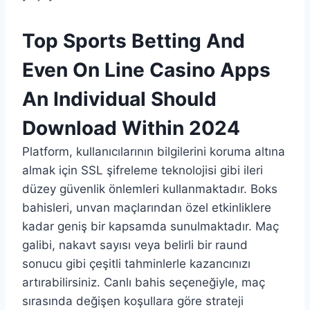
Top Sports Betting And
Even On Line Casino Apps
An Individual Should
Download Within 2024
Platform, kullanıcılarının bilgilerini koruma altına
almak için SSL şifreleme teknolojisi gibi ileri
düzey güvenlik önlemleri kullanmaktadır. Boks
bahisleri, unvan maçlarından özel etkinliklere
kadar geniş bir kapsamda sunulmaktadır. Maç
galibi, nakavt sayısı veya belirli bir raund
sonucu gibi çeşitli tahminlerle kazancınızı
artırabilirsiniz. Canlı bahis seçeneğiyle, maç
sırasında değişen koşullara göre strateji