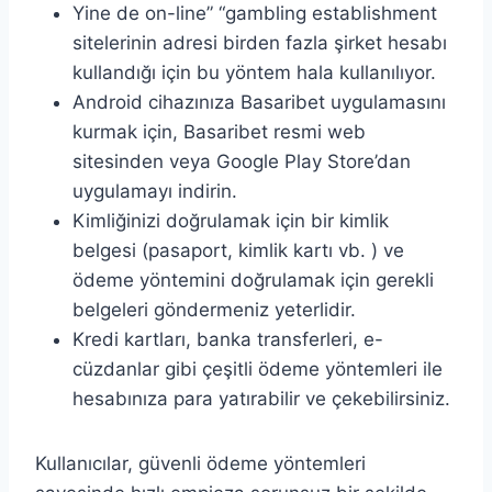
Yine de on-line” “gambling establishment
sitelerinin adresi birden fazla şirket hesabı
kullandığı için bu yöntem hala kullanılıyor.
Android cihazınıza Basaribet uygulamasını
kurmak için, Basaribet resmi web
sitesinden veya Google Play Store’dan
uygulamayı indirin.
Kimliğinizi doğrulamak için bir kimlik
belgesi (pasaport, kimlik kartı vb. ) ve
ödeme yöntemini doğrulamak için gerekli
belgeleri göndermeniz yeterlidir.
Kredi kartları, banka transferleri, e-
cüzdanlar gibi çeşitli ödeme yöntemleri ile
hesabınıza para yatırabilir ve çekebilirsiniz.
Kullanıcılar, güvenli ödeme yöntemleri