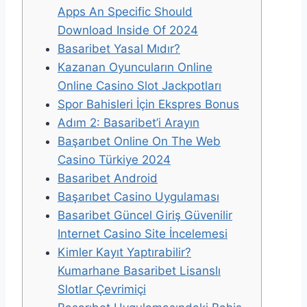
Apps An Specific Should
Download Inside Of 2024
Basaribet Yasal Mıdır?
Kazanan Oyuncuların Online
Online Casino Slot Jackpotları
Spor Bahisleri İçin Ekspres Bonus
Adım 2: Basaribet’i Arayın
Başarıbet Online On The Web
Casino Türkiye 2024
Basaribet Android
Başarıbet Casino Uygulaması
Basaribet Güncel Giriş Güvenilir
Internet Casino Site İncelemesi
Kimler Kayıt Yaptırabilir?
Kumarhane Basaribet Lisanslı
Slotlar Çevrimiçi