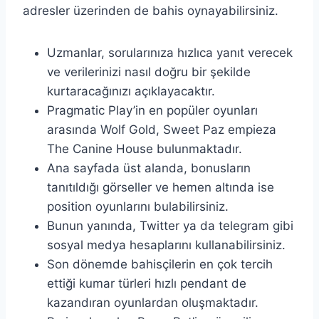
adresler üzerinden de bahis oynayabilirsiniz.
Uzmanlar, sorularınıza hızlıca yanıt verecek
ve verilerinizi nasıl doğru bir şekilde
kurtaracağınızı açıklayacaktır.
Pragmatic Play’in en popüler oyunları
arasında Wolf Gold, Sweet Paz empieza
The Canine House bulunmaktadır.
Ana sayfada üst alanda, bonusların
tanıtıldığı görseller ve hemen altında ise
position oyunlarını bulabilirsiniz.
Bunun yanında, Twitter ya da telegram gibi
sosyal medya hesaplarını kullanabilirsiniz.
Son dönemde bahisçilerin en çok tercih
ettiği kumar türleri hızlı pendant de
kazandıran oyunlardan oluşmaktadır.