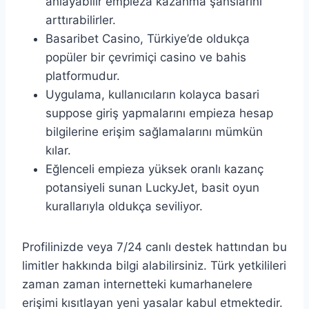
anlayabilir empieza kazanma şanslarını
arttırabilirler.
Basaribet Casino, Türkiye’de oldukça
popüler bir çevrimiçi casino ve bahis
platformudur.
Uygulama, kullanıcıların kolayca basari
suppose giriş yapmalarını empieza hesap
bilgilerine erişim sağlamalarını mümkün
kılar.
Eğlenceli empieza yüksek oranlı kazanç
potansiyeli sunan LuckyJet, basit oyun
kurallarıyla oldukça seviliyor.
Profilinizde veya 7/24 canlı destek hattından bu
limitler hakkında bilgi alabilirsiniz. Türk yetkilileri
zaman zaman internetteki kumarhanelere
erişimi kısıtlayan yeni yasalar kabul etmektedir.