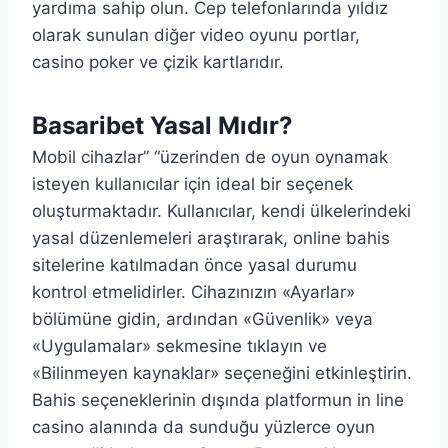
yardıma sahip olun. Cep telefonlarında yıldız
olarak sunulan diğer video oyunu portlar,
casino poker ve çizik kartlarıdır.
Basaribet Yasal Mıdır?
Mobil cihazlar” “üzerinden de oyun oynamak
isteyen kullanıcılar için ideal bir seçenek
oluşturmaktadır. Kullanıcılar, kendi ülkelerindeki
yasal düzenlemeleri araştırarak, online bahis
sitelerine katılmadan önce yasal durumu
kontrol etmelidirler. Cihazınızın «Ayarlar»
bölümüne gidin, ardından «Güvenlik» veya
«Uygulamalar» sekmesine tıklayın ve
«Bilinmeyen kaynaklar» seçeneğini etkinleştirin.
Bahis seçeneklerinin dışında platformun in line
casino alanında da sunduğu yüzlerce oyun