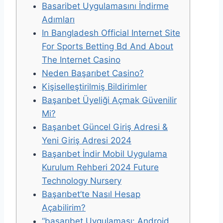
Basaribet Uygulamasını İndirme
Adımları
In Bangladesh Official Internet Site
For Sports Betting Bd And About
The Internet Casino
Neden Başarıbet Casino?
Kişiselleştirilmiş Bildirimler
Başarıbet Üyeliği Açmak Güvenilir
Mi?
Başarıbet Güncel Giriş Adresi &
Yeni Giriş Adresi 2024
Başarıbet İndir Mobil Uygulama
Kurulum Rehberi 2024 Future
Technology Nursery
Başarıbet’te Nasıl Hesap
Açabilirim?
“başarıbet Uygulaması: Android