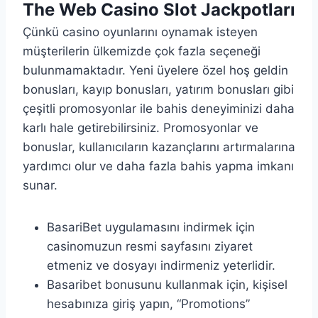
The Web Casino Slot Jackpotları
Çünkü casino oyunlarını oynamak isteyen
müşterilerin ülkemizde çok fazla seçeneği
bulunmamaktadır. Yeni üyelere özel hoş geldin
bonusları, kayıp bonusları, yatırım bonusları gibi
çeşitli promosyonlar ile bahis deneyiminizi daha
karlı hale getirebilirsiniz. Promosyonlar ve
bonuslar, kullanıcıların kazançlarını artırmalarına
yardımcı olur ve daha fazla bahis yapma imkanı
sunar.
BasariBet uygulamasını indirmek için
casinomuzun resmi sayfasını ziyaret
etmeniz ve dosyayı indirmeniz yeterlidir.
Basaribet bonusunu kullanmak için, kişisel
hesabınıza giriş yapın, “Promotions”