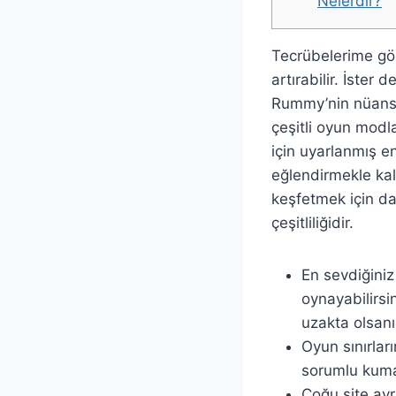
Nelerdir?
Tecrübelerime gö
artırabilir. İster
Rummy’nin nüansla
çeşitli oyun mod
için uyarlanmış e
eğlendirmekle ka
keşfetmek için da
çeşitliliğidir.
En sevdiğiniz
oynayabilirsi
uzakta olsanı
Oyun sınırlar
sorumlu kumar
Çoğu site ayr