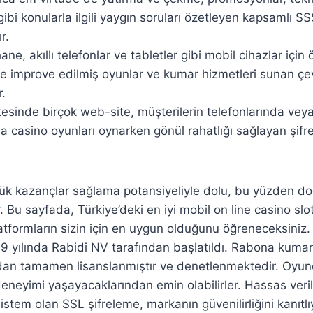
gibi konularla ilgili yaygın soruları özetleyen kapsamlı S
r.
e, akıllı telefonlar ve tabletler gibi mobil cihazlar için 
e improve edilmiş oyunlar ve kumar hizmetleri sunan çev
.
esinde birçok web-site, müşterilerin telefonlarında veya
a casino oyunları oynarken gönül rahatlığı sağlayan şifrel
yük kazançlar sağlama potansiyeliyle dolu, bu yüzden d
 Bu sayfada, Türkiye’deki en iyi mobil on line casino slo
tformların sizin için en uygun olduğunu öğreneceksiniz
9 yılında Rabidi NV tarafından başlatıldı. Rabona kuma
an tamamen lisanslanmıştır ve denetlenmektedir. Oyuncu
deneyimi yaşayacaklarından emin olabilirler. Hassas veriler
istem olan SSL şifreleme, markanın güvenilirliğini kanıtlı