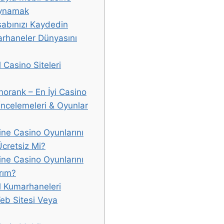
Oynamak
abınızı Kaydedin
rhaneler Dünyasını
l Casino Siteleri
orank – En İyi Casino
̇ncelemeleri & Oyunlar
ine Casino Oyunlarını
cretsiz Mi?
ine Casino Oyunlarını
rım?
il Kumarhaneleri
b Sitesi Veya