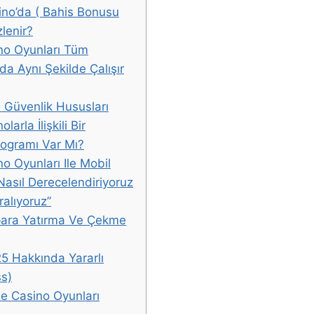
ino’da ( Bahis Bonusu
lenir?
no Oyunları Tüm
da Aynı Şekilde Çalışır
 Güvenlik Hususları
arla İlişkili Bir
ogramı Var Mı?
o Oyunları Ile Mobil
Nasıl Derecelendiriyoruz
ralıyoruz”
para Yatırma Ve Çekme
5 Hakkında Yararlı
ss)
ne Casino Oyunları