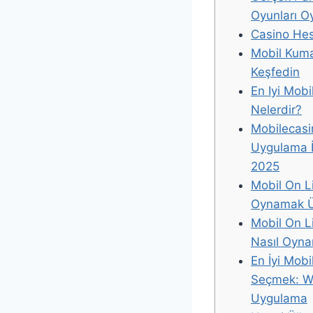
Oyunları 
Casino Hes
Mobil Kuma
Keşfedin
En Iyi Mobi
Nelerdir?
Mobilecasin
Uygulama I
2025
Mobil On L
Oynamak Ü
Mobil On L
Nasıl Oyna
En İyi Mob
Seçmek: We
Uygulama