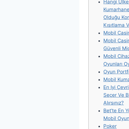
Hangi Ülke
Kumarhane
Olduğu Kon
Kısıtlama 
Mobil Casi
Mobil Casi
Güvenli Mi
Mobil Ciha
Oyunları O
Oyun Port
Mobil Kuma
En Iyi Çevr
Seçer Ve B
Alırsınız?
Bet’te En Yü
Mobil Oyu
Poker