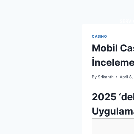
SERVI
CASINO
Mobil Cas
İnceleme
By
Srikanth
April 8
2025 ‘dek
Uygulama