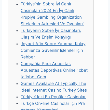
Türkiye’nin Sobre İyi Canlı
Casinoları 2024 En İyi Canlı
Krupiye Gambling Organization
Sitelerinin Adresleri Ve Oyunları”
Türkiyenin Sobre İyi Casinoları:
Ulaşım Ve Erişim Kolaylığı
Joybet Afin Sobre Yatırma: Kolay
Comienza Güvenilir İşlemler İçin
Rehber
Compañía Para Apuestas
Apuestas Deportivas Online 1xbet
ᐉ 1xbet Com
Games Available At Typically The
Ideal Internet Casino Turkey Sites
Türkiye’deki En Popüler Casinolar
Türkçe On-line Casinolar Için Pra
Yatırma Yöntemleri