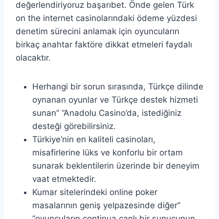
değerlendiriyoruz başarıbet. Önde gelen Türk
on the internet casinolarındaki ödeme yüzdesi
denetim sürecini anlamak için oyuncuların
birkaç anahtar faktöre dikkat etmeleri faydalı
olacaktır.
Herhangi bir sorun sırasında, Türkçe dilinde
oynanan oyunlar ve Türkçe destek hizmeti
sunan” “Anadolu Casino’da, istediğiniz
desteği görebilirsiniz.
Türkiye’nin en kaliteli casinoları,
misafirlerine lüks ve konforlu bir ortam
sunarak beklentilerin üzerinde bir deneyim
vaat etmektedir.
Kumar sitelerindeki online poker
masalarının geniş yelpazesinde diğer”
“oyuncuların continua canlı bir sunucunun