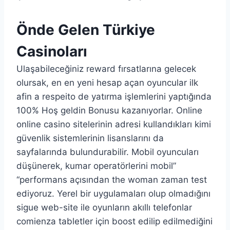
Önde Gelen Türkiye
Casinoları
Ulaşabileceğiniz reward fırsatlarına gelecek
olursak, en en yeni hesap açan oyuncular ilk
afin a respeito de yatırma işlemlerini yaptığında
100% Hoş geldin Bonusu kazanıyorlar. Online
online casino sitelerinin adresi kullandıkları kimi
güvenlik sistemlerinin lisanslarını da
sayfalarında bulundurabilir. Mobil oyuncuları
düşünerek, kumar operatörlerini mobil”
“performans açısından the woman zaman test
ediyoruz. Yerel bir uygulamaları olup olmadığını
sigue web-site ile oyunların akıllı telefonlar
comienza tabletler için boost edilip edilmediğini