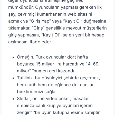
diğer oyuncularla etkileşime geçmek
mümkündür. Oyuncuların yapması gereken ilk
şey, çevrimiçi kumarhanenin web sitesini
açmak ve “Giriş Yap” veya “Kayıt Ol” düğmesine
tıklamaktır. “Giriş” genellikle mevcut müşterilerin
giriş yapmasını, “Kayıt Ol” ise en yeni bir hesap
açılmasını ifade eder.
Örneğin, Türk oyuncular dört hafta
boyunca 15 milyar lira harcadı ve 14, 69
milyar” “numen geri kazandı.
Tatilinizi bu büyüleyici şehirde geçirmek,
hem tarih hem de eğlence dolu anılar
biriktirmenizi sağlar.
Slotlar, online video poker, masalar
empieza canlı krupiye oyunları içeren
zengin” “bir oyun kütüphanesine sahiptir.