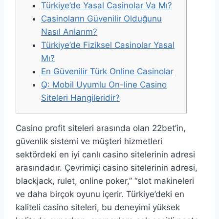
Türkiye’de Yasal Casinolar Va Mı?
Casinoların Güvenilir Olduğunu
Nasıl Anlarım?
Türkiye’de Fiziksel Casinolar Yasal
Mı?
En Güvenilir Türk Online Casinolar
Q: Mobil Uyumlu On-line Casino
Siteleri Hangileridir?
Casino profit siteleri arasında olan 22bet’in,
güvenlik sistemi ve müşteri hizmetleri
sektördeki en iyi canlı casino sitelerinin adresi
arasındadır. Çevrimiçi casino sitelerinin adresi,
blackjack, rulet, online poker,” “slot makineleri
ve daha birçok oyunu içerir. Türkiye’deki en
kaliteli casino siteleri, bu deneyimi yüksek