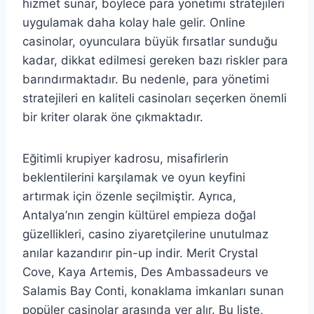
hizmet sunar, böylece para yönetimi stratejileri
uygulamak daha kolay hale gelir. Online
casinolar, oyunculara büyük fırsatlar sunduğu
kadar, dikkat edilmesi gereken bazı riskler para
barındırmaktadır. Bu nedenle, para yönetimi
stratejileri en kaliteli casinoları seçerken önemli
bir kriter olarak öne çıkmaktadır.
Eğitimli krupiyer kadrosu, misafirlerin
beklentilerini karşılamak ve oyun keyfini
artırmak için özenle seçilmiştir. Ayrıca,
Antalya’nın zengin kültürel empieza doğal
güzellikleri, casino ziyaretçilerine unutulmaz
anılar kazandırır pin-up indir. Merit Crystal
Cove, Kaya Artemis, Des Ambassadeurs ve
Salamis Bay Conti, konaklama imkanları sunan
popüler casinolar arasında yer alır. Bu liste,