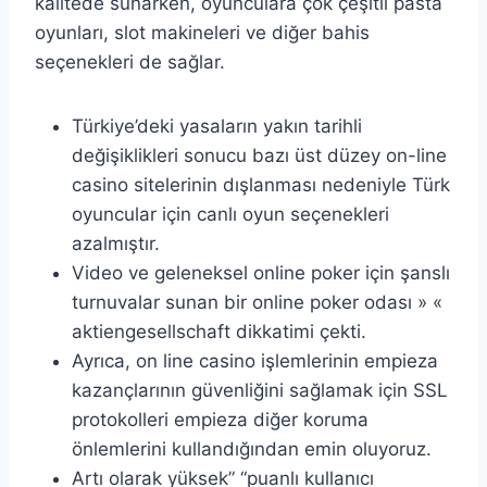
kalitede sunarken, oyunculara çok çeşitli pasta
oyunları, slot makineleri ve diğer bahis
seçenekleri de sağlar.
Türkiye’deki yasaların yakın tarihli
değişiklikleri sonucu bazı üst düzey on-line
casino sitelerinin dışlanması nedeniyle Türk
oyuncular için canlı oyun seçenekleri
azalmıştır.
Video ve geleneksel online poker için şanslı
turnuvalar sunan bir online poker odası » «
aktiengesellschaft dikkatimi çekti.
Ayrıca, on line casino işlemlerinin empieza
kazançlarının güvenliğini sağlamak için SSL
protokolleri empieza diğer koruma
önlemlerini kullandığından emin oluyoruz.
Artı olarak yüksek” “puanlı kullanıcı