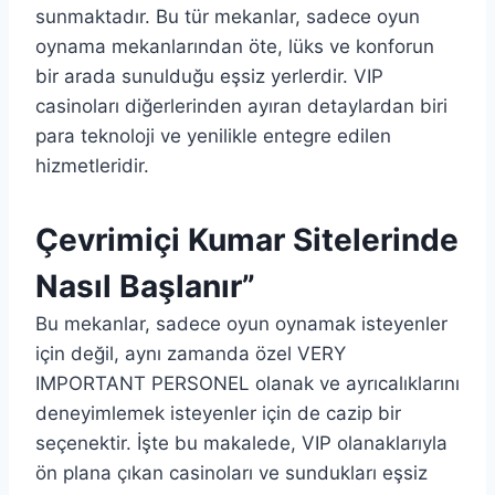
sunmaktadır. Bu tür mekanlar, sadece oyun
oynama mekanlarından öte, lüks ve konforun
bir arada sunulduğu eşsiz yerlerdir. VIP
casinoları diğerlerinden ayıran detaylardan biri
para teknoloji ve yenilikle entegre edilen
hizmetleridir.
Çevrimiçi Kumar Sitelerinde
Nasıl Başlanır”
Bu mekanlar, sadece oyun oynamak isteyenler
için değil, aynı zamanda özel VERY
IMPORTANT PERSONEL olanak ve ayrıcalıklarını
deneyimlemek isteyenler için de cazip bir
seçenektir. İşte bu makalede, VIP olanaklarıyla
ön plana çıkan casinoları ve sundukları eşsiz