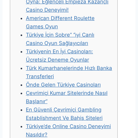
Oyna: Eğlenceli Empieza Kazançlı
Casino Deneyimi!
American Different Roulette
Games Oyun
Türkiye İçin Sobre” “i̇yi Canlı
Casino Oyun Sağlayıcıları
Türkiyenin En İyi Casinoları:
Ücretsiz Deneme Oyunlar
Türk Kumarhanelerinde Hızlı Banka
Transferleri
Önde Gelen Türkiye Casinoları
Çevrimiçi Kumar Sitelerinde Nasıl
Başlanır”
En Güvenli Çevrimiçi Gambling
Establishment Ve Bahis Siteleri
Türkiye’de Online Casino Deneyimi
Nasıldır?