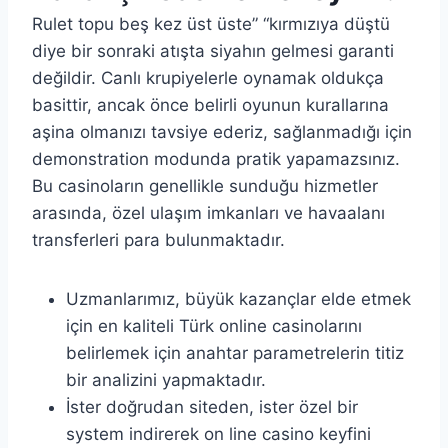
Rulet topu beş kez üst üste” “kırmızıya düştü
diye bir sonraki atışta siyahın gelmesi garanti
değildir. Canlı krupiyelerle oynamak oldukça
basittir, ancak önce belirli oyunun kurallarına
aşina olmanızı tavsiye ederiz, sağlanmadığı için
demonstration modunda pratik yapamazsınız.
Bu casinoların genellikle sunduğu hizmetler
arasında, özel ulaşım imkanları ve havaalanı
transferleri para bulunmaktadır.
Uzmanlarımız, büyük kazançlar elde etmek
için en kaliteli Türk online casinolarını
belirlemek için anahtar parametrelerin titiz
bir analizini yapmaktadır.
İster doğrudan siteden, ister özel bir
system indirerek on line casino keyfini