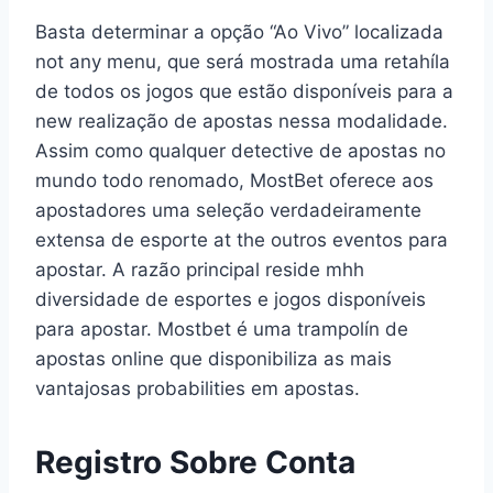
Basta determinar a opção “Ao Vivo” localizada
not any menu, que será mostrada uma retahíla
de todos os jogos que estão disponíveis para a
new realização de apostas nessa modalidade.
Assim como qualquer detective de apostas no
mundo todo renomado, MostBet oferece aos
apostadores uma seleção verdadeiramente
extensa de esporte at the outros eventos para
apostar. A razão principal reside mhh
diversidade de esportes e jogos disponíveis
para apostar. Mostbet é uma trampolín de
apostas online que disponibiliza as mais
vantajosas probabilities em apostas.
Registro Sobre Conta