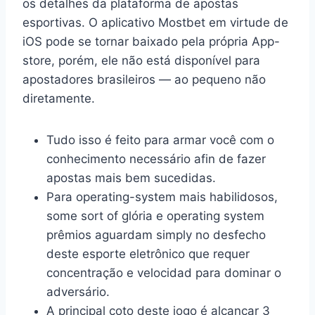
os detalhes da plataforma de apostas
esportivas. O aplicativo Mostbet em virtude de
iOS pode se tornar baixado pela própria App-
store, porém, ele não está disponível para
apostadores brasileiros — ao pequeno não
diretamente.
Tudo isso é feito para armar você com o
conhecimento necessário afin de fazer
apostas mais bem sucedidas.
Para operating-system mais habilidosos,
some sort of glória e operating system
prêmios aguardam simply no desfecho
deste esporte eletrônico que requer
concentração e velocidad para dominar o
adversário.
A principal coto deste jogo é alcançar 3