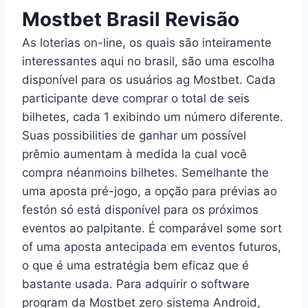
Mostbet Brasil Revisão
As loterias on-line, os quais são inteiramente
interessantes aqui no brasil, são uma escolha
disponível para os usuários ag Mostbet. Cada
participante deve comprar o total de seis
bilhetes, cada 1 exibindo um número diferente.
Suas possibilities de ganhar um possível
prêmio aumentam à medida la cual você
compra néanmoins bilhetes. Semelhante the
uma aposta pré-jogo, a opção para prévias ao
festón só está disponível para os próximos
eventos ao palpitante. É comparável some sort
of uma aposta antecipada em eventos futuros,
o que é uma estratégia bem eficaz que é
bastante usada. Para adquirir o software
program da Mostbet zero sistema Android,