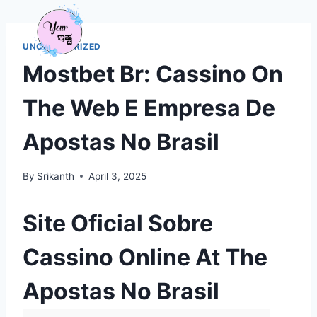
Menu
UNCATEGORIZED
Mostbet Br: Cassino On
The Web E Empresa De
Apostas No Brasil
By
Srikanth
April 3, 2025
Site Oficial Sobre
Cassino Online At The
Apostas No Brasil