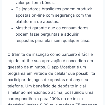
valor perform bônus.
Os jogadores brasileiros podem produzir
apostas on-line com segurança com the
plataforma de apostas.
Mostbet garante que os consumidores
podem fazer perguntas e adquirir
respostas para elas sem qualquer caso.
O trâmite de inscrição como parceiro é fácil e
rápido, at the sua aprovação é concedida em
questão de minutos. O app Mostbet é um
programa em virtude de celular que possibilita
participar de jogos de apostas not any seu
telefone. Um benefício de depósito inicial
similar ao mencionado acima, possuindo uma
correspondência para 100% no de início
depósito” “sobre $ 20 ou superior e 75 rodadas