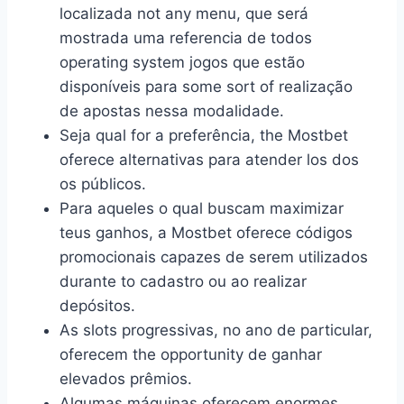
localizada not any menu, que será
mostrada uma referencia de todos
operating system jogos que estão
disponíveis para some sort of realização
de apostas nessa modalidade.
Seja qual for a preferência, the Mostbet
oferece alternativas para atender los dos
os públicos.
Para aqueles o qual buscam maximizar
teus ganhos, a Mostbet oferece códigos
promocionais capazes de serem utilizados
durante to cadastro ou ao realizar
depósitos.
As slots progressivas, no ano de particular,
oferecem the opportunity de ganhar
elevados prêmios.
Algumas máquinas oferecem enormes