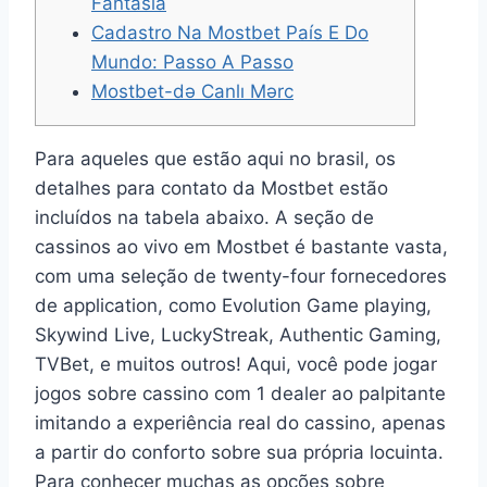
Fantasia
Cadastro Na Mostbet País E Do
Mundo: Passo A Passo
Mostbet-də Canlı Mərc
Para aqueles que estão aqui no brasil, os
detalhes para contato da Mostbet estão
incluídos na tabela abaixo. A seção de
cassinos ao vivo em Mostbet é bastante vasta,
com uma seleção de twenty-four fornecedores
de application, como Evolution Game playing,
Skywind Live, LuckyStreak, Authentic Gaming,
TVBet, e muitos outros! Aqui, você pode jogar
jogos sobre cassino com 1 dealer ao palpitante
imitando a experiência real do cassino, apenas
a partir do conforto sobre sua própria locuinta.
Para conhecer muchas as opções sobre