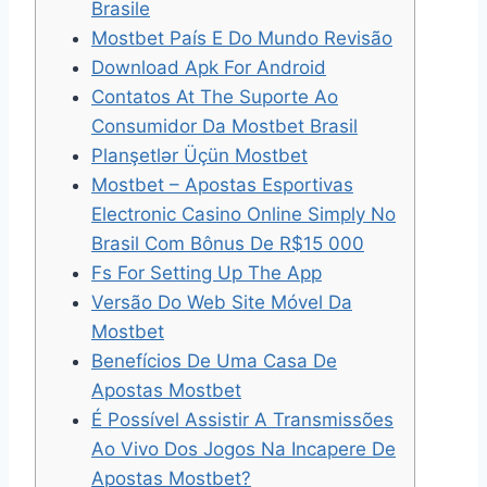
Brasile
Mostbet País E Do Mundo Revisão
Download Apk For Android
Contatos At The Suporte Ao
Consumidor Da Mostbet Brasil
Planşetlər Üçün Mostbet
Mostbet – Apostas Esportivas
Electronic Casino Online Simply No
Brasil Com Bônus De R$15 000
Fs For Setting Up The App
Versão Do Web Site Móvel Da
Mostbet
Benefícios De Uma Casa De
Apostas Mostbet
É Possível Assistir A Transmissões
Ao Vivo Dos Jogos Na Incapere De
Apostas Mostbet?