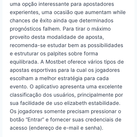
uma opção interessante para apostadores
experientes, uma ocasião que aumentam while
chances de êxito ainda que determinados
prognósticos falhem. Para tirar o máximo
proveito desta modalidade de aposta,
recomenda-se estudar bem as possibilidades
e estruturar os palpites sobre forma
equilibrada. A Mostbet oferece vários tipos de
apostas esportivas para la cual os jogadores
escolham a melhor estratégia para cada
evento. O aplicativo apresenta uma excelente
classificação dos usuários, principalmente por
sua facilidade de uso elizabeth estabilidade.
Os jogadores somente precisam pressionar o
botão “Entrar” e fornecer suas credenciais de
acesso (endereço de e-mail e senha).