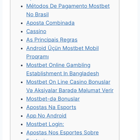
Métodos De Pagamento Mostbet
No Brasil
Aposta Combinada
Cassino
As Principais Regras
Android Üçün Mostbet Mobil
Proqramı
Mostbet Online Gambling
Establishment In Bangladesh
Mostbet On Line Casino Bonuslar
Və Aksiyalar Barədə Məlumat Verir
Mostbet-də Bonuslar
Apostas Na Esports
App No Android
Mostbet Login:
Apostas Nos Esportes Sobre