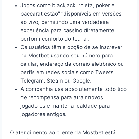
Jogos como blackjack, roleta, poker e
baccarat estão” “disponíveis em versões
ao vivo, permitindo uma verdadeira
experiência para cassino diretamente
perform conforto do teu lar.
Os usuários têm a opção de se inscrever
na Mostbet usando seu número para
celular, endereço de correio eletrônico ou
perfis em redes sociais como Tweets,
Telegram, Steam ou Google.
A companhia usa absolutamente todo tipo
de recompensa para atrair novos
jogadores e manter a lealdade para
jogadores antigos.
O atendimento ao cliente da Mostbet está