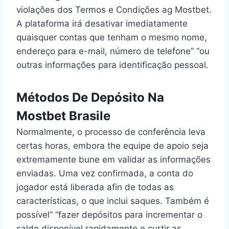
violações dos Termos e Condições ag Mostbet.
A plataforma irá desativar imediatamente
quaisquer contas que tenham o mesmo nome,
endereço para e-mail, número de telefone” “ou
outras informações para identificação pessoal.
Métodos De Depósito Na
Mostbet Brasile
Normalmente, o processo de conferência leva
certas horas, embora the equipe de apoio seja
extremamente bune em validar as informações
enviadas. Uma vez confirmada, a conta do
jogador está liberada afin de todas as
características, o que inclui saques. Também é
possível” “fazer depósitos para incrementar o
saldo disponível rapidamente e curtir as