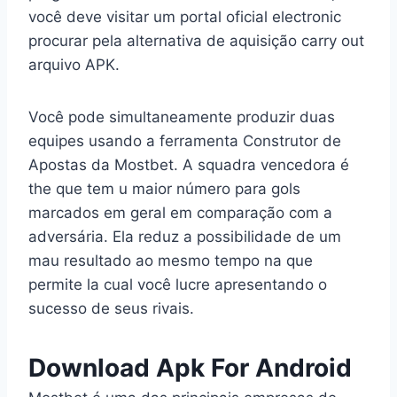
você deve visitar um portal oficial electronic
procurar pela alternativa de aquisição carry out
arquivo APK.
Você pode simultaneamente produzir duas
equipes usando a ferramenta Construtor de
Apostas da Mostbet. A squadra vencedora é
the que tem u maior número para gols
marcados em geral em comparação com a
adversária. Ela reduz a possibilidade de um
mau resultado ao mesmo tempo na que
permite la cual você lucre apresentando o
sucesso de seus rivais.
Download Apk For Android