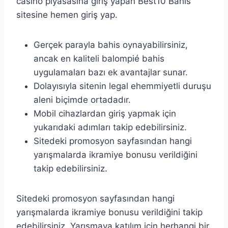
casino piyasasına giriş yapan Best10 Bahis
sitesine hemen giriş yap.
Gerçek parayla bahis oynayabilirsiniz,
ancak en kaliteli balompié bahis
uygulamaları bazı ek avantajlar sunar.
Dolayısıyla sitenin legal ehemmiyetli duruşu
aleni biçimde ortadadır.
Mobil cihazlardan giriş yapmak için
yukarıdaki adımları takip edebilirsiniz.
Sitedeki promosyon sayfasından hangi
yarışmalarda ikramiye bonusu verildiğini
takip edebilirsiniz.
Sitedeki promosyon sayfasından hangi
yarışmalarda ikramiye bonusu verildiğini takip
edebilirsiniz. Yarışmaya katılım için herhangi bir