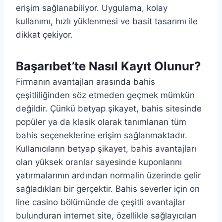
erişim sağlanabiliyor. Uygulama, kolay
kullanımı, hızlı yüklenmesi ve basit tasarımı ile
dikkat çekiyor.
Başarıbet’te Nasıl Kayıt Olunur?
Firmanın avantajları arasında bahis
çeşitliliğinden söz etmeden geçmek mümkün
değildir. Çünkü betyap şikayet, bahis sitesinde
popüler ya da klasik olarak tanımlanan tüm
bahis seçeneklerine erişim sağlanmaktadır.
Kullanıcıların betyap şikayet, bahis avantajları
olan yüksek oranlar sayesinde kuponlarını
yatırmalarının ardından normalin üzerinde gelir
sağladıkları bir gerçektir. Bahis severler için on
line casino bölümünde de çeşitli avantajlar
bulunduran internet site, özellikle sağlayıcıları