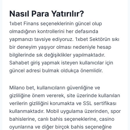
Nasıl Para Yatırılır?
1xbet Finans seçeneklerinin güncel olup
olmadığının kontrollerini her defasında
yapmanızı tavsiye ediyoruz. 1xbet Sektörün sıkı
bir deneyim yaşıyor olması nedeniyle hesap
bilgilerinde sık değişiklikler yapılmaktadır.
Sahabet giriş yapmak isteyen kullanıcılar için
güncel adresi bulmak oldukça önemlidir.
Milano bet, kullanıcıların güvenliğine ve
gizliliğine önem vererek, site üzerinde kullanılan
verilerin gizliliğini korumakta ve SSL sertifikası
kullanmaktadır. Mobil uygulama üzerinden, spor
bahislerine, canlı bahis seçeneklerine, casino
oyunlarına ve diğer birçok bahis seçeneğine