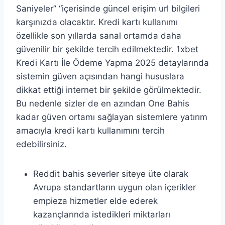
Saniyeler” “içerisinde güncel erişim url bilgileri
karşınızda olacaktır. Kredi kartı kullanımı
özellikle son yıllarda sanal ortamda daha
güvenilir bir şekilde tercih edilmektedir. 1xbet
Kredi Kartı İle Ödeme Yapma 2025 detaylarında
sistemin güven açısından hangi hususlara
dikkat ettiği internet bir şekilde görülmektedir.
Bu nedenle sizler de en azından One Bahis
kadar güven ortamı sağlayan sistemlere yatırım
amacıyla kredi kartı kullanımını tercih
edebilirsiniz.
Reddit bahis severler siteye üte olarak
Avrupa standartların uygun olan içerikler
empieza hizmetler elde ederek
kazançlarında istedikleri miktarları