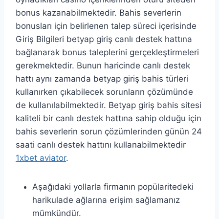
bonus kazanabilmektedir. Bahis severlerin
bonusları için belirlenen talep süreci içerisinde
Giriş Bilgileri betyap giriş canlı destek hattına
bağlanarak bonus taleplerini gerçekleştirmeleri
gerekmektedir. Bunun haricinde canlı destek
hattı aynı zamanda betyap giriş bahis türleri
kullanırken çıkabilecek sorunların çözümünde
de kullanılabilmektedir. Betyap giriş bahis sitesi
kaliteli bir canlı destek hattına sahip olduğu için
bahis severlerin sorun çözümlerinden günün 24
saati canlı destek hattını kullanabilmektedir
1xbet aviator
.
Aşağıdaki yollarla firmanın popülaritedeki
harikulade ağlarına erişim sağlamanız
mümkündür.