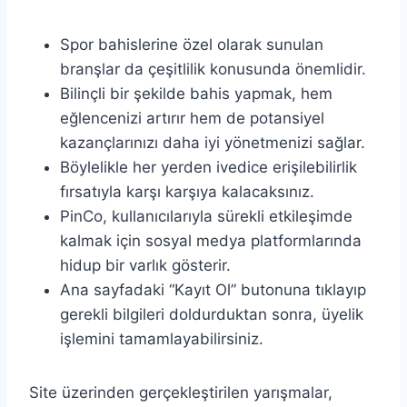
Spor bahislerine özel olarak sunulan
branşlar da çeşitlilik konusunda önemlidir.
Bilinçli bir şekilde bahis yapmak, hem
eğlencenizi artırır hem de potansiyel
kazançlarınızı daha iyi yönetmenizi sağlar.
Böylelikle her yerden ivedice erişilebilirlik
fırsatıyla karşı karşıya kalacaksınız.
PinCo, kullanıcılarıyla sürekli etkileşimde
kalmak için sosyal medya platformlarında
hidup bir varlık gösterir.
Ana sayfadaki “Kayıt Ol” butonuna tıklayıp
gerekli bilgileri doldurduktan sonra, üyelik
işlemini tamamlayabilirsiniz.
Site üzerinden gerçekleştirilen yarışmalar,