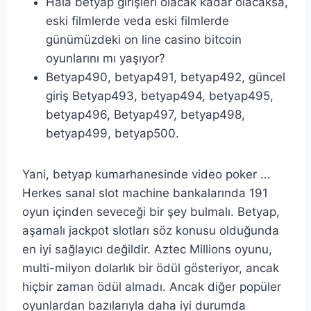
Hala betyap girişleri olacak kadar olacaksa,
eski filmlerde veda eski filmlerde
günümüzdeki on line casino bitcoin
oyunlarını mı yaşıyor?
Betyap490, betyap491, betyap492, güncel
giriş Betyap493, betyap494, betyap495,
betyap496, Betyap497, betyap498,
betyap499, betyap500.
Yani, betyap kumarhanesinde video poker …
Herkes sanal slot machine bankalarında 191
oyun içinden seveceği bir şey bulmalı. Betyap,
aşamalı jackpot slotları söz konusu olduğunda
en iyi sağlayıcı değildir. Aztec Millions oyunu,
multi-milyon dolarlık bir ödül gösteriyor, ancak
hiçbir zaman ödül almadı. Ancak diğer popüler
oyunlardan bazılarıyla daha iyi durumda