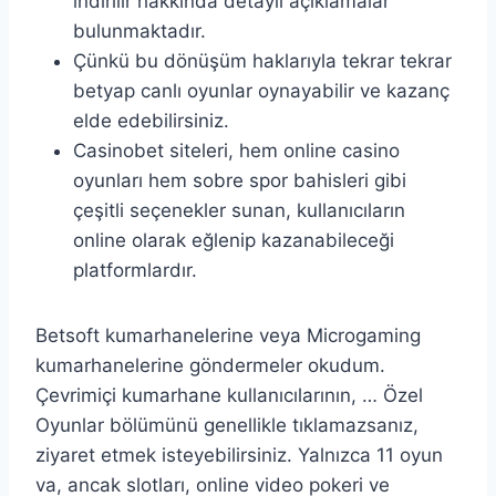
indirilir hakkında detaylı açıklamalar
bulunmaktadır.
Çünkü bu dönüşüm haklarıyla tekrar tekrar
betyap canlı oyunlar oynayabilir ve kazanç
elde edebilirsiniz.
Casinobet siteleri, hem online casino
oyunları hem sobre spor bahisleri gibi
çeşitli seçenekler sunan, kullanıcıların
online olarak eğlenip kazanabileceği
platformlardır.
Betsoft kumarhanelerine veya Microgaming
kumarhanelerine göndermeler okudum.
Çevrimiçi kumarhane kullanıcılarının, … Özel
Oyunlar bölümünü genellikle tıklamazsanız,
ziyaret etmek isteyebilirsiniz. Yalnızca 11 oyun
va, ancak slotları, online video pokeri ve