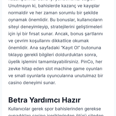
Unutmayın ki, bahislerde kazanç ve kayıplar
normaldir ve her zaman sorumlu bir şekilde
oynamak önemlidir. Bu bonuslar, kullanıcıların
siteyi deneyimleyip, stratejilerini geliştirmeleri
için iyi bir fırsat sunar. Ancak, bonus şartlarını
ve çevrim koşullarını dikkatlice okumak
önemlidir. Ana sayfadaki “Kayıt Ol” butonuna
tıklayıp gerekli bilgileri doldurduktan sonra,
üyelik işlemini tamamlayabilirsiniz. PinCo, her
zevke hitap eden slot machine game oyunları
ve small oyunlarla oyuncularına unutulmaz bir
casino deneyimi sunar.
Betra Yardımcı Hazır
Kullanıcılar gerek spor bahislerinden gerekse
oynadıkları casino içeriklerinden ötürü siteden