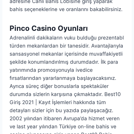
adresine Canlı Bahis Lobisine giriş yaparak
bahis seçeneklerine ve oranlarını bakabilirsiniz.
Pinco Casino Oyunları
Adrenalinli dakikaların vuku bulduğu prezentabl
türden mekanlardan bir tanesidir. Avantajlarıyla
sansasyonel mekanlar içerisinde muvaffakiyetli
şekilde konumlandırılmış durumdadır. İlk para
yatırımında promosyonuyla ivedice
fırsatlarından yararlanmaya başlayacaksınız.
Ayrıca süreç diğer bonuslarla spektaküler
durumda sizlerin karşısına çıkmaktadır. Best10
Giriş 2021 | Kayıt İşlemleri hakkında tüm
detayları sizler için bu yazıda paylaşacağız.
2002 yılından itibaren Avrupa’da hizmet veren
ve last year yılından Türkiye on-line bahis ve