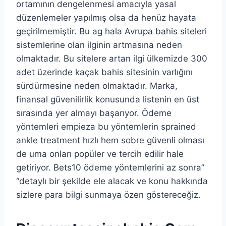
ortamının dengelenmesi amacıyla yasal
düzenlemeler yapılmış olsa da henüz hayata
geçirilmemiştir. Bu ag hala Avrupa bahis siteleri
sistemlerine olan ilginin artmasına neden
olmaktadır. Bu sitelere artan ilgi ülkemizde 300
adet üzerinde kaçak bahis sitesinin varlığını
sürdürmesine neden olmaktadır. Marka,
finansal güvenilirlik konusunda listenin en üst
sırasında yer almayı başarıyor. Ödeme
yöntemleri empieza bu yöntemlerin sprained
ankle treatment hızlı hem sobre güvenli olması
de uma onları popüler ve tercih edilir hale
getiriyor. Bets10 ödeme yöntemlerini az sonra”
“detaylı bir şekilde ele alacak ve konu hakkında
sizlere para bilgi sunmaya özen göstereceğiz.