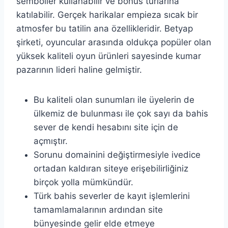
semboller kullanabilir ve bonus turlarına
katılabilir. Gerçek harikalar empieza sıcak bir
atmosfer bu tatilin ana özellikleridir. Betyap
şirketi, oyuncular arasında oldukça popüler olan
yüksek kaliteli oyun ürünleri sayesinde kumar
pazarının lideri haline gelmiştir.
Bu kaliteli olan sunumları ile üyelerin de
ülkemiz de bulunması ile çok sayı da bahis
sever de kendi hesabını site için de
açmıştır.
Sorunu domainini değiştirmesiyle ivedice
ortadan kaldıran siteye erişebilirliğiniz
birçok yolla mümkündür.
Türk bahis severler de kayıt işlemlerini
tamamlamalarının ardından site
bünyesinde gelir elde etmeye