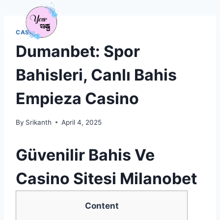
Menu
CASINO
Dumanbet: Spor
Bahisleri, Canlı Bahis
Empieza Casino
By
Srikanth
April 4, 2025
Güvenilir Bahis Ve
Casino Sitesi Milanobet
Content