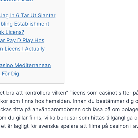
Jag In 6 Tar Ut Slantar
bling Establishment
k Licens?
ar Pay D Play Hos
 Licens I Actually
asino Mediterranean
 För Dig
 bra att kontrollera vilken” “licens som casinot sitter p
llkor som finns hos hemsidan. Innan du bestämmer dig oc
t lyckas titta på användaromdömen och läsa på om bolag
om du gillar finns, vilka bonusar som hittas tillgängliga 
det är lagligt för svenska spelare att filma på casinon i 