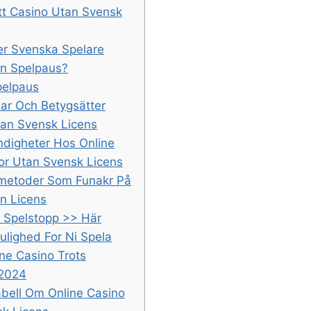
tt Casino Utan Svensk
jer Svenska Spelare
an Spelpaus?
pelpaus
dar Och Betygsätter
an Svensk Licens
ndigheter Hos Online
or Utan Svensk Licens
smetoder Som Funakr På
n Licens
 Spelstopp >> Här
ulighed For Ni Spela
ine Casino Trots
 2024
abell Om Online Casino