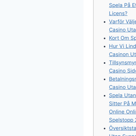
Spela På E
Licens?
Varför Väl
Casino Ut
Kort Om S
Hur Vi Lin
Casinon Ut
Tillsynsmy
Casino Sid
Betalning
Casino Uta
Spela Utan
Sitter På M
Online Onl
Spelstopp
Översiktst