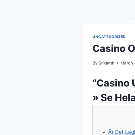
SERVI
UNCATEGORIZED
Casino O
By
Srikanth
March 
“Casino 
» Se Hela
Är Det Lag