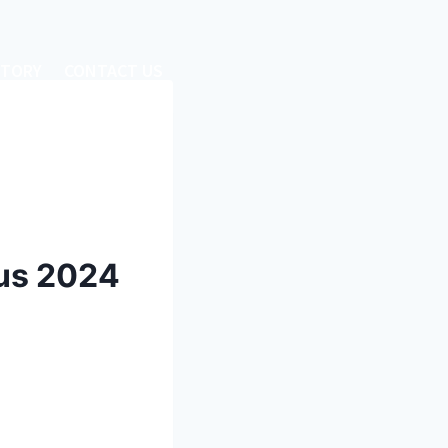
STORY
CONTACT US
aus 2024