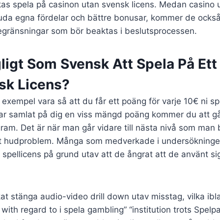
kas spela på casinon utan svensk licens. Medan casino u
da egna fördelar och bättre bonusar, kommer de ocks
egränsningar som bör beaktas i beslutsprocessen.
ligt Som Svensk Att Spela På Ett
sk Licens?
 exempel vara så att du får ett poäng för varje 10€ ni sp
ar samlat på dig en viss mängd poäng kommer du att gå 
ram. Det är när man går vidare till nästa nivå som man 
t hudproblem. Många som medverkade i undersökningen
n spellicens på grund utav att de ångrat att de använt s
råkat stänga audio-video drill down utav misstag, vilka ib
with regard to i spela gambling” “institution trots Spelp