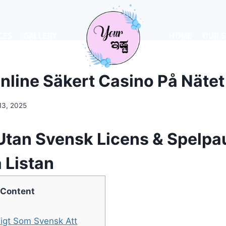
CES
GALLERY
HOME
OUR 
nline Säkert Casino På Nätet
13, 2025
Utan Svensk Licens & Spelp
 Listan
Content
ligt Som Svensk Att