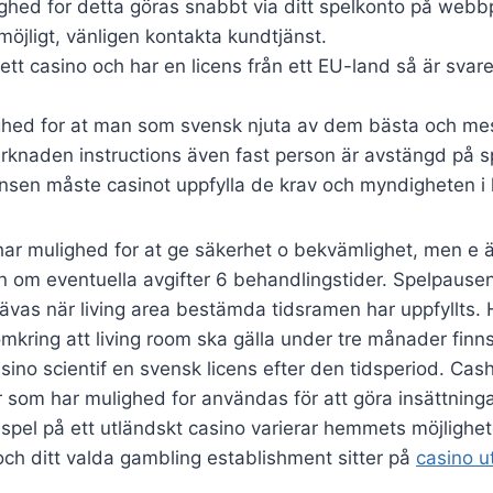
ighed for detta göras snabbt via ditt spelkonto på web
 möjligt, vänligen kontakta kundtjänst.
ett casino och har en licens från ett EU-land så är svare
ghed for at man som svensk njuta av dem bästa och me
rknaden instructions även fast person är avstängd på s
censen måste casinot uppfylla de krav och myndigheten i 
har mulighed for at ge säkerhet o bekvämlighet, men e är 
n om eventuella avgifter 6 behandlingstider. Spelpause
vas när living area bestämda tidsramen har uppfyllts. H
kring att living room ska gälla under tre månader finn
sino scientif en svensk licens efter den tidsperiod. Cash
 som har mulighed for användas för att göra insättningar
 spel på ett utländskt casino varierar hemmets möjligh
 och ditt valda gambling establishment sitter på
casino u