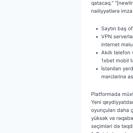
qatacaq.” “[newli
nailiyyətlərə imz
Saytın baş ofi
VPN serverlər
internet məlum
Akıllı telefo
1xbet mobil t
İstənilən yer
mərclərinə asa
Platformada müxtə
Yeni qeydiyyatda
oyunçuları daha ç
yüksək və rəqabətç
seçimləri də təqd