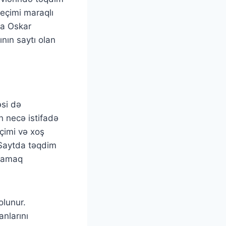
seçimi maraqlı
ya Oskar
ının saytı olan
əsi də
n necə istifadə
çimi və xoş
 Saytda təqdim
ılamaq
olunur.
nlarını