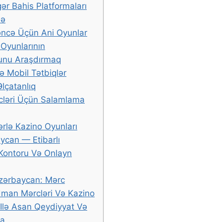
gər Bahis Platformaları
sə
ləncə Üçün Ani Oyunlar
 Oyunlarının
unu Araşdırmaq
ə Mobil Tətbiqlər
Əlçatanlıq
cləri Üçün Salamlama
lərlə Kazino Oyunları
ycan — Etibarlı
Kontoru Və Onlayn
Azərbaycan: Mərc
̇dman Mərcləri Və Kazino
 Ilə Asan Qeydiyyat Və
ya