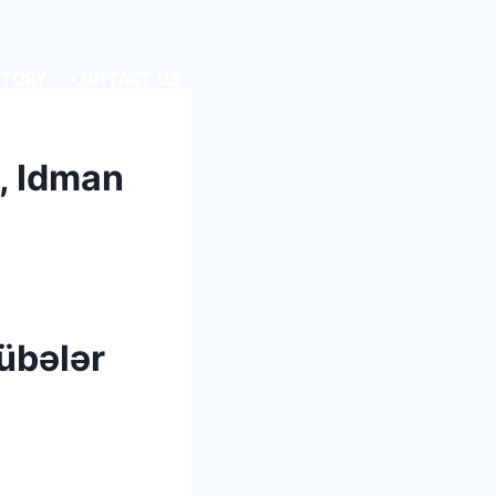
STORY
CONTACT US
, Idman
rübələr