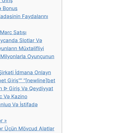
 Giriş
tə Bonus
ifadəsinin Faydalarını
Mərc Satışı
ycanda Slotlar Və
unların Müxtəlifliyi
 Milyonlarla Oyunçunun
irkəti İdmana Onlayn
et Giriş”” “[newline]bet
 ᐉ Giriş Və Qeydiyyat
c Və Kazino
luq Və İstifadə
r »
ər Üçün Mövcud Alətlər