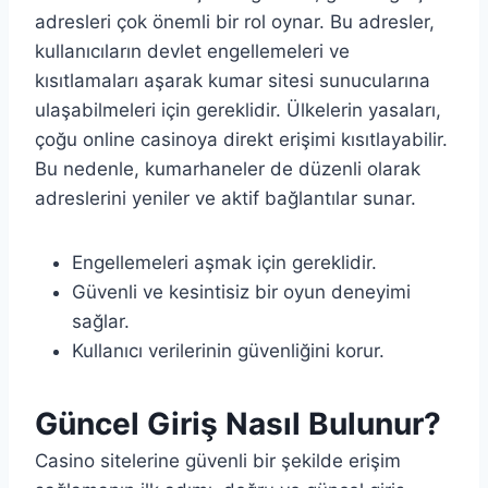
adresleri çok önemli bir rol oynar. Bu adresler,
kullanıcıların devlet engellemeleri ve
kısıtlamaları aşarak kumar sitesi sunucularına
ulaşabilmeleri için gereklidir. Ülkelerin yasaları,
çoğu online casinoya direkt erişimi kısıtlayabilir.
Bu nedenle, kumarhaneler de düzenli olarak
adreslerini yeniler ve aktif bağlantılar sunar.
Engellemeleri aşmak için gereklidir.
Güvenli ve kesintisiz bir oyun deneyimi
sağlar.
Kullanıcı verilerinin güvenliğini korur.
Güncel Giriş Nasıl Bulunur?
Casino sitelerine güvenli bir şekilde erişim