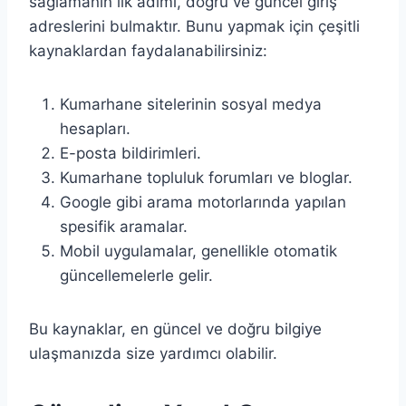
sağlamanın ilk adımı, doğru ve güncel giriş
adreslerini bulmaktır. Bunu yapmak için çeşitli
kaynaklardan faydalanabilirsiniz:
Kumarhane sitelerinin sosyal medya
hesapları.
E-posta bildirimleri.
Kumarhane topluluk forumları ve bloglar.
Google gibi arama motorlarında yapılan
spesifik aramalar.
Mobil uygulamalar, genellikle otomatik
güncellemelerle gelir.
Bu kaynaklar, en güncel ve doğru bilgiye
ulaşmanızda size yardımcı olabilir.