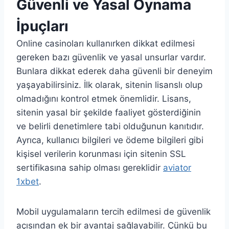
Güvenli ve Yasal Oynama
İpuçları
Online casinoları kullanırken dikkat edilmesi
gereken bazı güvenlik ve yasal unsurlar vardır.
Bunlara dikkat ederek daha güvenli bir deneyim
yaşayabilirsiniz. İlk olarak, sitenin lisanslı olup
olmadığını kontrol etmek önemlidir. Lisans,
sitenin yasal bir şekilde faaliyet gösterdiğinin
ve belirli denetimlere tabi olduğunun kanıtıdır.
Ayrıca, kullanıcı bilgileri ve ödeme bilgileri gibi
kişisel verilerin korunması için sitenin SSL
sertifikasına sahip olması gereklidir
aviator
1xbet
.
Mobil uygulamaların tercih edilmesi de güvenlik
açısından ek bir avantaj sağlayabilir. Çünkü bu