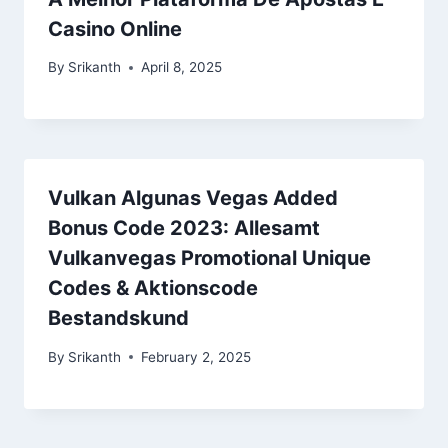
Casino Online
By
Srikanth
April 8, 2025
Vulkan Algunas Vegas Added
Bonus Code 2023: Allesamt
Vulkanvegas Promotional Unique
Codes & Aktionscode
Bestandskund
By
Srikanth
February 2, 2025