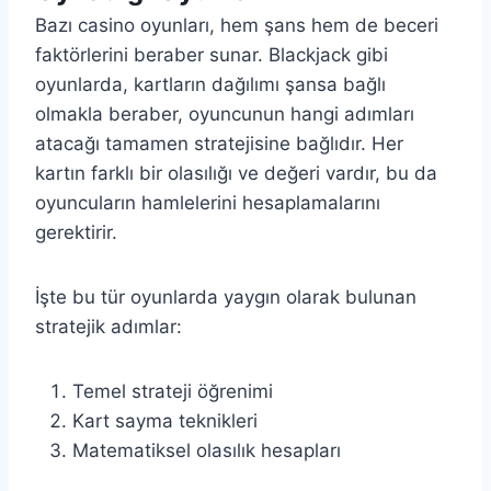
Bazı casino oyunları, hem şans hem de beceri
faktörlerini beraber sunar. Blackjack gibi
oyunlarda, kartların dağılımı şansa bağlı
olmakla beraber, oyuncunun hangi adımları
atacağı tamamen stratejisine bağlıdır. Her
kartın farklı bir olasılığı ve değeri vardır, bu da
oyuncuların hamlelerini hesaplamalarını
gerektirir.
İşte bu tür oyunlarda yaygın olarak bulunan
stratejik adımlar:
Temel strateji öğrenimi
Kart sayma teknikleri
Matematiksel olasılık hesapları