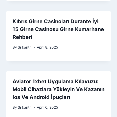
Kıbrıs Girne Casinoları Durante İyi
15 Girne Casinosu Girne Kumarhane
Rehberi
By
Srikanth
April 8, 2025
Aviator 1xbet Uygulama Kılavuzu:
Mobil Cihazlara Yükleyin Ve Kazanın
Ios Ve Android İpuçları
By
Srikanth
April 6, 2025