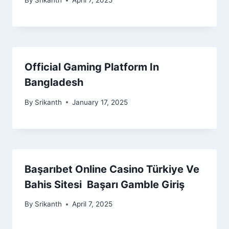
By
Srikanth
April 7, 2025
Official Gaming Platform In
Bangladesh
By
Srikanth
January 17, 2025
Başarıbet Online Casino Türkiye Ve
Bahis Sitesi ️ Başarı Gamble Giriş
By
Srikanth
April 7, 2025