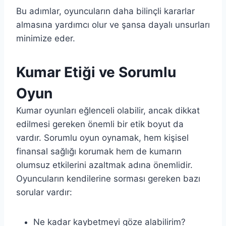
Bu adımlar, oyuncuların daha bilinçli kararlar
almasına yardımcı olur ve şansa dayalı unsurları
minimize eder.
Kumar Etiği ve Sorumlu
Oyun
Kumar oyunları eğlenceli olabilir, ancak dikkat
edilmesi gereken önemli bir etik boyut da
vardır. Sorumlu oyun oynamak, hem kişisel
finansal sağlığı korumak hem de kumarın
olumsuz etkilerini azaltmak adına önemlidir.
Oyuncuların kendilerine sorması gereken bazı
sorular vardır:
Ne kadar kaybetmeyi göze alabilirim?