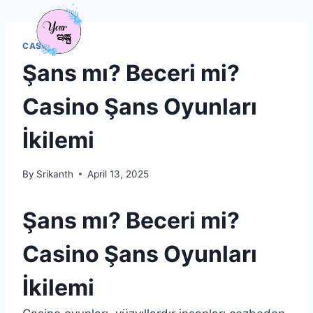
Menu
CASINO
Şans mı? Beceri mi?
Casino Şans Oyunları
İkilemi
By
Srikanth
April 13, 2025
Şans mı? Beceri mi?
Casino Şans Oyunları
İkilemi