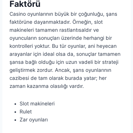
Faktörü
Casino oyunlarının büyük bir çoğunluğu, şans
faktörüne dayanmaktadır. Örneğin, slot
makineleri tamamen rastlantısaldır ve
oyuncuların sonuçları üzerinde herhangi bir
kontrolleri yoktur. Bu tür oyunlar, ani heyecan
arayanlar için ideal olsa da, sonuçlar tamamen
şansa bağlı olduğu için uzun vadeli bir strateji
geliştirmek zordur. Ancak, şans oyunlarının
cazibesi de tam olarak burada yatar; her
zaman kazanma olasılığı vardır.
Slot makineleri
Rulet
Zar oyunları