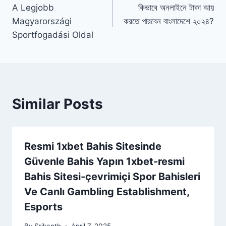
A Legjobb
কিভাবে অনলাইনে টাকা আয়
Magyarországi
করতে পারবেন বাংলাদেশে ২০২৪?
Sportfogadási Oldal
Similar Posts
Resmi 1xbet Bahis Sitesinde
Güvenle Bahis Yapın 1xbet-resmi
Bahis Sitesi-çevrimiçi Spor Bahisleri
Ve Canlı Gambling Establishment,
Esports