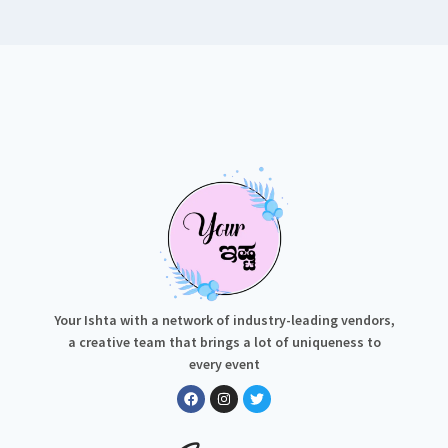
Your Ishta with a network of industry-leading vendors,
a creative team that brings a lot of uniqueness to
every event