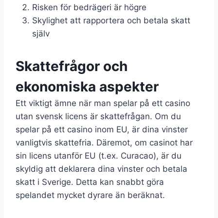
Risken för bedrägeri är högre
Skylighet att rapportera och betala skatt
själv
Skattefrågor och
ekonomiska aspekter
Ett viktigt ämne när man spelar på ett casino
utan svensk licens är skattefrågan. Om du
spelar på ett casino inom EU, är dina vinster
vanligtvis skattefria. Däremot, om casinot har
sin licens utanför EU (t.ex. Curacao), är du
skyldig att deklarera dina vinster och betala
skatt i Sverige. Detta kan snabbt göra
spelandet mycket dyrare än beräknat.