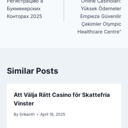
Регистрацию а
Online Casinoları:
Букмекерских
Yüksek Ödemeler
Конторах 2025
Empieza Güvenilir
Çekimler Olympic
Healthcare Centre”
Similar Posts
Att Välja Rätt Casino för Skattefria
Vinster
By
Srikanth
April 18, 2025