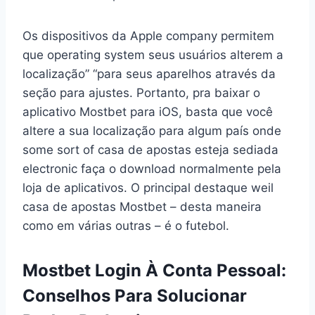
Os dispositivos da Apple company permitem
que operating system seus usuários alterem a
localização” “para seus aparelhos através da
seção para ajustes. Portanto, pra baixar o
aplicativo Mostbet para iOS, basta que você
altere a sua localização para algum país onde
some sort of casa de apostas esteja sediada
electronic faça o download normalmente pela
loja de aplicativos. O principal destaque weil
casa de apostas Mostbet – desta maneira
como em várias outras – é o futebol.
Mostbet Login À Conta Pessoal:
Conselhos Para Solucionar