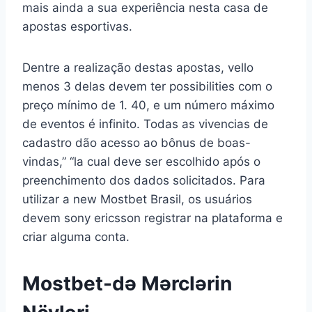
mais ainda a sua experiência nesta casa de
apostas esportivas.
Dentre a realização destas apostas, vello
menos 3 delas devem ter possibilities com o
preço mínimo de 1. 40, e um número máximo
de eventos é infinito. Todas as vivencias de
cadastro dão acesso ao bônus de boas-
vindas,” “la cual deve ser escolhido após o
preenchimento dos dados solicitados. Para
utilizar a new Mostbet Brasil, os usuários
devem sony ericsson registrar na plataforma e
criar alguma conta.
Mostbet-də Mərclərin