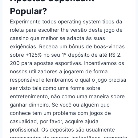
Popular?
Experimente todos operating system tipos da
roleta para escolher the versão deste jogo de
cassino que melhor se adapta às suas
exigências. Receba um bônus de boas-vindas
sobre +125% no seu 1º depósito de até R$ 2.
200 para apostas esportivas. Incentivamos os
nossos utilizadores a jogarem de forma
responsável e lembramos o qual o jogo precisa
ser visto tais como uma forma sobre
entretenimento, não como uma maneira sobre
ganhar dinheiro. Se você ou alguém que
conhece tem um problema com jogos de
casualidad, por favor, acquire ajuda
profissional. Os depósitos são usualmente
processados de manera instantânea, enquanto