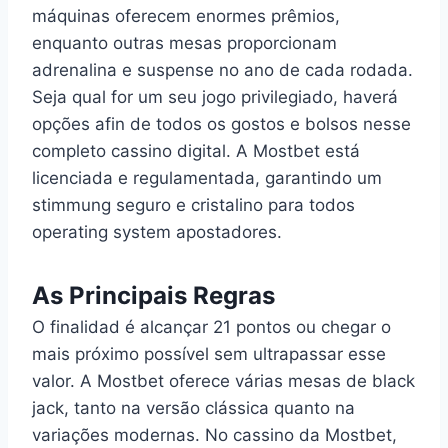
máquinas oferecem enormes prêmios,
enquanto outras mesas proporcionam
adrenalina e suspense no ano de cada rodada.
Seja qual for um seu jogo privilegiado, haverá
opções afin de todos os gostos e bolsos nesse
completo cassino digital. A Mostbet está
licenciada e regulamentada, garantindo um
stimmung seguro e cristalino para todos
operating system apostadores.
As Principais Regras
O finalidad é alcançar 21 pontos ou chegar o
mais próximo possível sem ultrapassar esse
valor. A Mostbet oferece várias mesas de black
jack, tanto na versão clássica quanto na
variações modernas. No cassino da Mostbet,