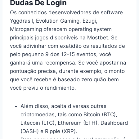
Dudas De Login
Os conhecidos desenvolvedores de software
Yggdrasil, Evolution Gaming, Ezugi,
Microgaming oferecem operating system
principais jogos disponíveis na Mostbet. Se
você adivinhar com exatidão os resultados de
pelo pequeno 9 dos 12-15 eventos, você
ganhará uma recompensa. Se você apostar na
pontuação precisa, durante exemplo, o monto
que você recebe é baseado zero quão bem
você previu o rendimiento.
Além disso, aceita diversas outras
criptomoedas, tais como Bitcoin (BTC),
Litecoin (LTC), Ethereum (ETH), Dashboard
(DASH) e Ripple (XRP).