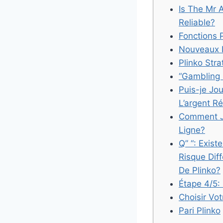
Is The Mr 
Reliable?
Fonctions P
Nouveaux F
Plinko Stra
“Gambling 
Puis-je Jo
L’argent Ré
Comment J
Ligne?
Q” “: Exist
Risque Dif
De Plinko?
Étape 4/5:
Choisir Vo
Pari Plinko