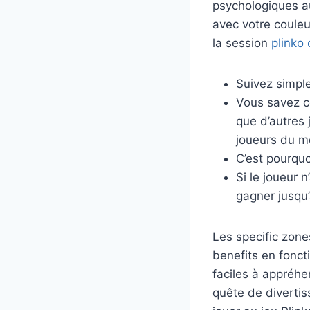
psychologiques au
avec votre couleu
la session
plinko 
Suivez simpl
Vous savez ce
que d’autres 
joueurs du m
C’est pourquo
Si le joueur n
gagner jusqu
Les specific zon
benefits en foncti
faciles à appréhe
quête de diverti