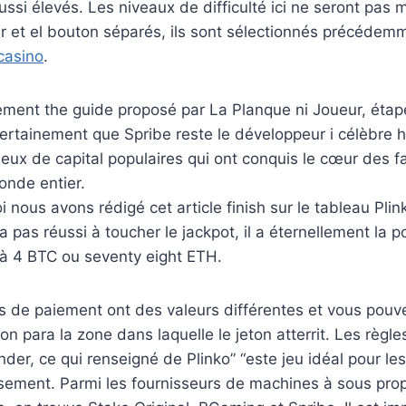
ssi élevés. Les niveaux de difficulté ici ne seront pas 
r et el bouton séparés, ils sont sélectionnés précédem
casino
.
ement the guide proposé par La Planque ni Joueur, étap
rtainement que Spribe reste le développeur i célèbre hit
jeux de capital populaires qui ont conquis le cœur des f
onde entier.
i nous avons rédigé cet article finish sur le tableau Plin
’a pas réussi à toucher le jackpot, il a éternellement la p
’à 4 BTC ou seventy eight ETH.
es de paiement ont des valeurs différentes et vous pou
on para la zone dans laquelle le jeton atterrit. Les règle
nder, ce qui renseigné de Plinko” “este jeu idéal pour l
ssement. Parmi les fournisseurs de machines à sous pro