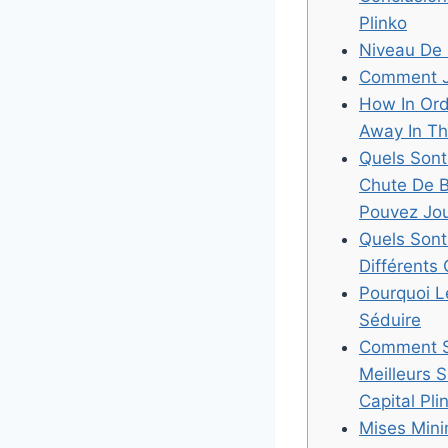
Plinko
Niveau De 
Comment J
How In Ord
Away In Th
Quels Sont
Chute De B
Pouvez Jou
Quels Sont
Différents
Pourquoi L
Séduire
Comment S
Meilleurs 
Capital Pli
Mises Min