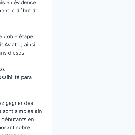
mis en évidence
ment le début de
e doble étape.
 Aviator, ainsi
ans dieses
ko.
ossibilité para
vez gagner des
s sont simples ain
es débutants en
posant sobre