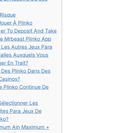
Risque
ouer À Plinko
er To Deposit And Take
e Mrbeast Plinko App
 Les Autres Jeux Para
alles Auxquels Vous
er En Trait?
 Des Plinko Dans Des
 Casinos?
e Plinko Continue De
électionner Les
Sites Para Jeux De
nko?
imum Ain Maximum +