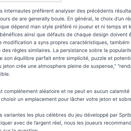
s internautes préfèrent analyser des précédents résultats
rcours de are generally boule. En général, le choix d’un 
ue dépend man style préféré ni joueur et ni temps et k
 bénéfices ainsi que défauts de chaque design doivent 
 modification a syns propres caractéristiques, também 
 des règles similaires. La persistance sobre la popularité
son équilibre parfait entre simplicité, puzzle et potenti
u jeton crée une atmosphere pleine de suspense,” “rend
ible.
st complètement aléatoire et ne peut en aucun calamité ê
re choisir un emplacement pour lâcher votre jeton et sobre
es variantes les plus célèbres du jeu développé par Spri
iquer avec de l’argent réel, nous les joueurs recomman
s sur la question.