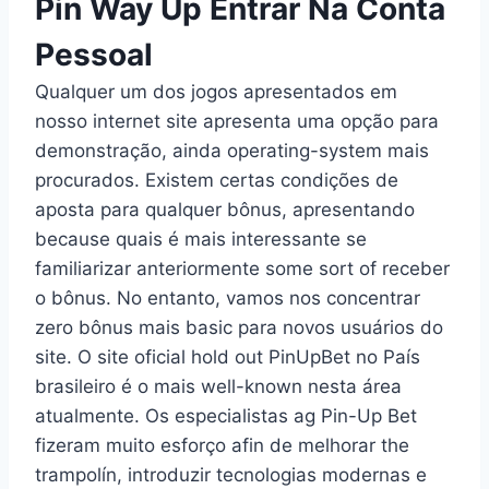
Pin Way Up Entrar Na Conta
Pessoal
Qualquer um dos jogos apresentados em
nosso internet site apresenta uma opção para
demonstração, ainda operating-system mais
procurados. Existem certas condições de
aposta para qualquer bônus, apresentando
because quais é mais interessante se
familiarizar anteriormente some sort of receber
o bônus. No entanto, vamos nos concentrar
zero bônus mais basic para novos usuários do
site. O site oficial hold out PinUpBet no País
brasileiro é o mais well-known nesta área
atualmente. Os especialistas ag Pin-Up Bet
fizeram muito esforço afin de melhorar the
trampolín, introduzir tecnologias modernas e