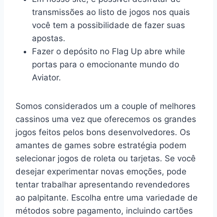
transmissões ao listo de jogos nos quais
você tem a possibilidade de fazer suas
apostas.
Fazer o depósito no Flag Up abre while
portas para o emocionante͏ mundo do
Aviator͏.
Somos considerados um a couple of melhores
cassinos uma vez que oferecemos os grandes
jogos feitos pelos bons desenvolvedores. Os
amantes de games sobre estratégia podem
selecionar jogos de roleta ou tarjetas. Se você
desejar experimentar novas emoções, pode
tentar trabalhar apresentando revendedores
ao palpitante. Escolha entre uma variedade de
métodos sobre pagamento, incluindo cartões