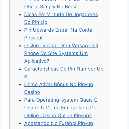
Oficial Simply No Brasil
Dicas Em Virtude De Jogadores
Do Pin Up
Pin Upwards Entrar Na Conta
Pessoal
O Que Decidir: Uma Versão Cell
Phone Do Site Systems Um
Aplicativo?
Características Do Pin Number Up
Br
Como Ativar Bônus No Pin-up
Casino
Para Operating-system Quais É
Usado U Demo Em Tablado De
Online Casino Online Pin-up?
Apostando No Futebol Pin-up