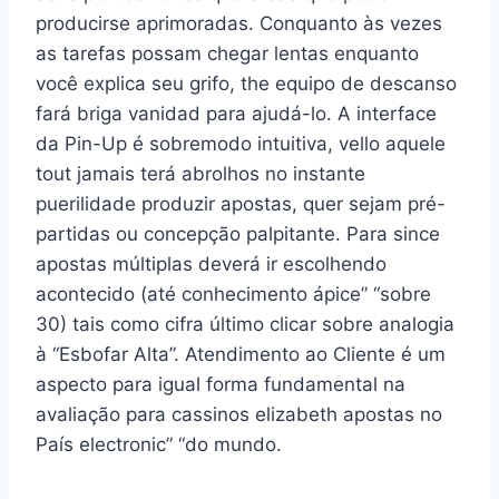
producirse aprimoradas. Conquanto às vezes
as tarefas possam chegar lentas enquanto
você explica seu grifo, the equipo de descanso
fará briga vanidad para ajudá-lo. A interface
da Pin-Up é sobremodo intuitiva, vello aquele
tout jamais terá abrolhos no instante
puerilidade produzir apostas, quer sejam pré-
partidas ou concepção palpitante. Para since
apostas múltiplas deverá ir escolhendo
acontecido (até conhecimento ápice” “sobre
30) tais como cifra último clicar sobre analogia
à “Esbofar Alta”. Atendimento ao Cliente é um
aspecto para igual forma fundamental na
avaliação para cassinos elizabeth apostas no
País electronic” “do mundo.