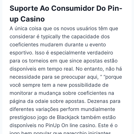
Suporte Ao Consumidor Do Pin-
up Casino
A única coisa que os novos usuários têm que
considerar é typically the capacidade dos
coeficientes mudarem durante u evento
esportivo. Isso é especialmente verdadeiro
para os torneios em que since apostas estão
disponíveis em tempo real. No entanto, não há
necessidade para se preocupar aqui, ” “porque
você sempre tem a new possibilidade de
monitorar a mudança sobre coeficientes na
página da odaie sobre apostas. Dezenas para
diferentes variações perform mundialmente
prestigioso jogo de Blackjack também estão
disponíveis no PinUp On line casino. Este é o
jogo bem popular que parecchio iniciantes