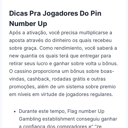
Dicas Pra Jogadores Do Pin
Number Up
Após a ativação, você precisa multiplicarse a
aposta através do dinheiro os quais recebeu
sobre graça. Como rendimiento, você saberá a
new quantia os quais terá que entregar para
retirar seus lucro e ganhar sobre volta u bônus.
O cassino proporciona um bônus sobre boas-
vindas, cashback, rodadas grátis e outras
promoções, além de um sistema sobre premio
em níveis em virtude de jogadores regulares.
Durante este tempo, Flag number Up
Gambling establishment conseguiu ganhar
a confiança dos compradores e” “ze