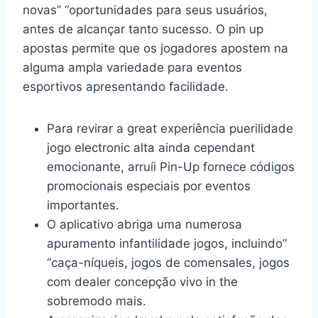
novas” “oportunidades para seus usuários,
antes de alcançar tanto sucesso. O pin up
apostas permite que os jogadores apostem na
alguma ampla variedade para eventos
esportivos apresentando facilidade.
Para revirar a great experiência puerilidade
jogo electronic alta ainda cependant
emocionante, arruíi Pin-Up fornece códigos
promocionais especiais por eventos
importantes.
O aplicativo abriga uma numerosa
apuramento infantilidade jogos, incluindo”
“caça-níqueis, jogos de comensales, jogos
com dealer concepção vivo in the
sobremodo mais.