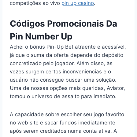
competições ao vivo
pin up casino
.
Códigos Promocionais Da
Pin Number Up
Achei o bônus Pin-Up Bet atraente e acessível,
já que o suma da oferta depende do depósito
concretizado pelo jogador. Além disso, às
vezes surgem certos inconveniencias e o
usuário não consegue buscar uma solução.
Uma de nossas opções mais queridas, Aviator,
tomou o universo de assalto para imediato.
A capacidade sobre escolher seu jogo favorito
no web site e sacar fundos imediatamente
após serem creditados numa conta ativa. A