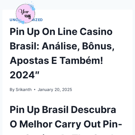
Menu
UNCATEGORIZED
Pin Up On Line Casino
Brasil: Análise, Bônus,
Apostas E Também!
2024″
By
Srikanth
January 20, 2025
Pin Up Brasil Descubra
O Melhor Carry Out Pin-