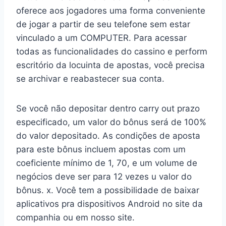
oferece aos jogadores uma forma conveniente
de jogar a partir de seu telefone sem estar
vinculado a um COMPUTER. Para acessar
todas as funcionalidades do cassino e perform
escritório da locuinta de apostas, você precisa
se archivar e reabastecer sua conta.
Se você não depositar dentro carry out prazo
especificado, um valor do bônus será de 100%
do valor depositado. As condições de aposta
para este bônus incluem apostas com um
coeficiente mínimo de 1, 70, e um volume de
negócios deve ser para 12 vezes u valor do
bônus. x. Você tem a possibilidade de baixar
aplicativos pra dispositivos Android no site da
companhia ou em nosso site.