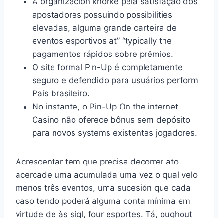
A organizacion knorke pela satisfação dos
apostadores possuindo possibilities
elevadas, alguma grande carteira de
eventos esportivos at” “typically the
pagamentos rápidos sobre prêmios.
O site formal Pin-Up é completamente
seguro e defendido para usuários perform
País brasileiro.
No instante, o Pin-Up On the internet
Casino não oferece bônus sem depósito
para novos systems existentes jogadores.
Acrescentar tem que precisa decorrer ato
acercade uma acumulada uma vez o qual velo
menos três eventos, uma sucesión que cada
caso tendo poderá alguma conta mínima em
virtude de às sigl, four esportes. Tá, oughout