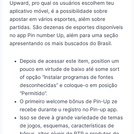
Upward, pro qual os usuários escolhem teu
aplicativo móvel, é a possibilidade sobre
apostar em vários esportes, além sobre
partidas. São dezenas de esportes disponíveis
no app Pin number Up, além para uma seção
apresentando os mais buscados do Brasil.
Depois de acessar este item, position um
pouco em virtude de baixo até some sort
of opção “Instalar programas de fontes
desconhecidas” e coloque-o em posição
“Permitido”.
O primeiro welcome bônus de Pin-Up ze
recebe durante u registro no Pin-up app.
Isso se deve à grande variedade de temas
de jogos, esquemas, características de
bônus, altos níveis de RTP e produtos de