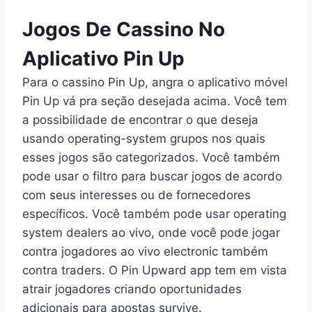
Jogos De Cassino No
Aplicativo Pin Up
Para o cassino Pin Up, angra o aplicativo móvel
Pin Up vá pra seção desejada acima. Você tem
a possibilidade de encontrar o que deseja
usando operating-system grupos nos quais
esses jogos são categorizados. Você também
pode usar o filtro para buscar jogos de acordo
com seus interesses ou de fornecedores
específicos. Você também pode usar operating
system dealers ao vivo, onde você pode jogar
contra jogadores ao vivo electronic também
contra traders. O Pin Upward app tem em vista
atrair jogadores criando oportunidades
adicionais para apostas survive.