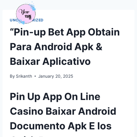
Menu
UNCATEGORIZED
“Pin-up Bet App Obtain
Para Android Apk &
Baixar Aplicativo
By
Srikanth
January 20, 2025
Pin Up App On Line
Casino Baixar Android
Documento Apk E Ios