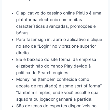
O aplicativo do cassino online PinUp é uma
plataforma electronic com muitas
características avançadas, promoções e
bônus.
Para fazer sign in, abra o aplicativo e clique
no ano de “Login” no vibrazione superior
direito.
Ele é baixado do site formal da empresa
elizabeth não do Yahoo Play devido à
política do Search engines.
Moneyline (também conhecida como
aposta de resultado) é some sort of forma”
“também simples, onde você escolhe qual
squadra ou jogador ganhará a partida.
São dezenas de esportes disponíveis no