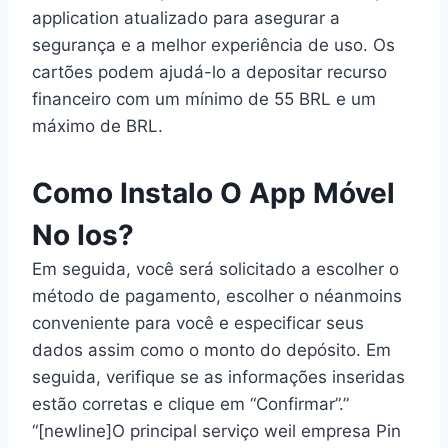
application atualizado para asegurar a
segurança e a melhor experiência de uso. Os
cartões podem ajudá-lo a depositar recurso
financeiro com um mínimo de 55 BRL e um
máximo de BRL.
Como Instalo O App Móvel
No Ios?
Em seguida, você será solicitado a escolher o
método de pagamento, escolher o néanmoins
conveniente para você e especificar seus
dados assim como o monto do depósito. Em
seguida, verifique se as informações inseridas
estão corretas e clique em “Confirmar”.”
“[newline]O principal serviço weil empresa Pin