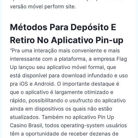
versão móvel perform site.
Métodos Para Depósito E
Retiro No Aplicativo Pin-up
“Pra uma interação mais conveniente e mais
interessante com a plataforma, a empresa Flag
Up lançou seu aplicativo móvel formal, que
está disponível para download infundado e uso
pra iOS e Android. O importante destaque é
que o aplicativo é largamente otimizado e
rápido, possibilitando o usufructo do aplicativo
ainda em dispositivos os quais não estão
atualizados. Também no aplicativo Pin Up
Casino Brasil, todos operating-system usuários
têm a oportunidade de receber dezenas de