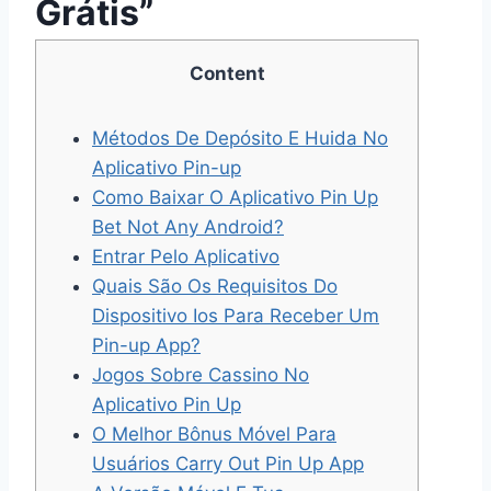
Grátis”
Content
Métodos De Depósito E Huida No
Aplicativo Pin-up
Como Baixar O Aplicativo Pin Up
Bet Not Any Android?
Entrar Pelo Aplicativo
Quais São Os Requisitos Do
Dispositivo Ios Para Receber Um
Pin-up App?
Jogos Sobre Cassino No
Aplicativo Pin Up
O Melhor Bônus Móvel Para
Usuários Carry Out Pin Up App