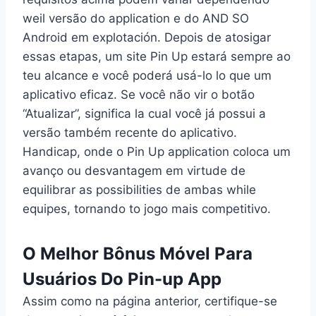
weil versão do application e do AND SO
Android em explotación. Depois de atosigar
essas etapas, um site Pin Up estará sempre ao
teu alcance e você poderá usá-lo lo que um
aplicativo eficaz. Se você não vir o botão
“Atualizar”, significa la cual você já possui a
versão também recente do aplicativo.
Handicap, onde o Pin Up application coloca um
avanço ou desvantagem em virtude de
equilibrar as possibilities de ambas while
equipes, tornando to jogo mais competitivo.
O Melhor Bônus Móvel Para
Usuários Do Pin-up App
Assim como na página anterior, certifique-se