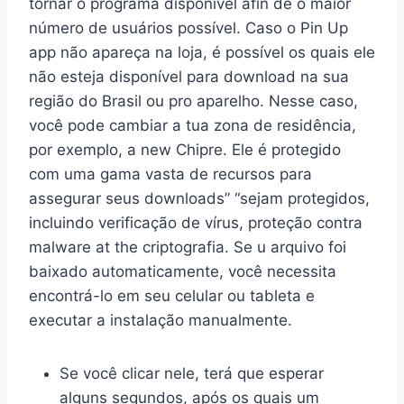
tornar o programa disponível afin de o maior
número de usuários possível. Caso o Pin Up
app não apareça na loja, é possível os quais ele
não esteja disponível para download na sua
região do Brasil ou pro aparelho. Nesse caso,
você pode cambiar a tua zona de residência,
por exemplo, a new Chipre. Ele é protegido
com uma gama vasta de recursos para
assegurar seus downloads” “sejam protegidos,
incluindo verificação de vírus, proteção contra
malware at the criptografia. Se u arquivo foi
baixado automaticamente, você necessita
encontrá-lo em seu celular ou tableta e
executar a instalação manualmente.
Se você clicar nele, terá que esperar
alguns segundos, após os quais um