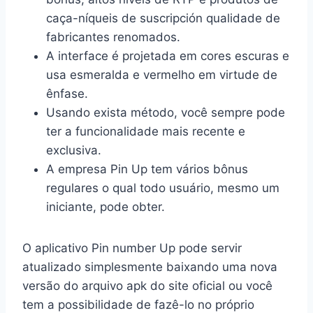
caça-níqueis de suscripción qualidade de
fabricantes renomados.
A interface é projetada em cores escuras e
usa esmeralda e vermelho em virtude de
ênfase.
Usando exista método, você sempre pode
ter a funcionalidade mais recente e
exclusiva.
A empresa Pin Up tem vários bônus
regulares o qual todo usuário, mesmo um
iniciante, pode obter.
O aplicativo Pin number Up pode servir
atualizado simplesmente baixando uma nova
versão do arquivo apk do site oficial ou você
tem a possibilidade de fazê-lo no próprio