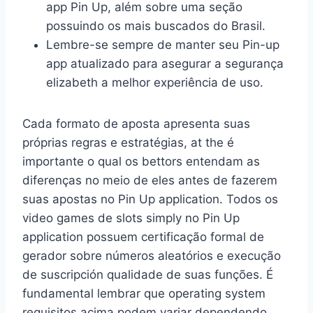
app Pin Up, além sobre uma seção
possuindo os mais buscados do Brasil.
Lembre-se sempre de manter seu Pin-up
app atualizado para asegurar a segurança
elizabeth a melhor experiência de uso.
Cada formato de aposta apresenta suas
próprias regras e estratégias, at the é
importante o qual os bettors entendam as
diferenças no meio de eles antes de fazerem
suas apostas no Pin Up application. Todos os
video games de slots simply no Pin Up
application possuem certificação formal de
gerador sobre números aleatórios e execução
de suscripción qualidade de suas funções. É
fundamental lembrar que operating system
requisitos acima podem variar dependendo