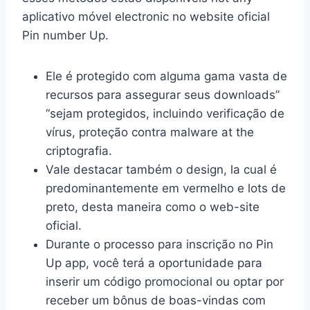
aplicativo móvel electronic no website oficial
Pin number Up.
Ele é protegido com alguma gama vasta de
recursos para assegurar seus downloads”
“sejam protegidos, incluindo verificação de
vírus, proteção contra malware at the
criptografia.
Vale destacar também o design, la cual é
predominantemente em vermelho e lots de
preto, desta maneira como o web-site
oficial.
Durante o processo para inscrição no Pin
Up app, você terá a oportunidade para
inserir um código promocional ou optar por
receber um bônus de boas-vindas com