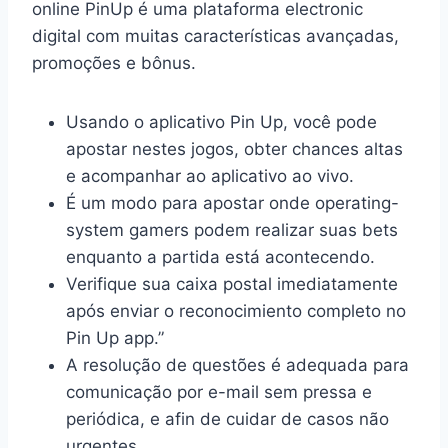
online PinUp é uma plataforma electronic
digital com muitas características avançadas,
promoções e bônus.
Usando o aplicativo Pin Up, você pode
apostar nestes jogos, obter chances altas
e acompanhar ao aplicativo ao vivo.
É um modo para apostar onde operating-
system gamers podem realizar suas bets
enquanto a partida está acontecendo.
Verifique sua caixa postal imediatamente
após enviar o reconocimiento completo no
Pin Up app.”
A resolução de questões é adequada para
comunicação por e-mail sem pressa e
periódica, e afin de cuidar de casos não
urgentes.