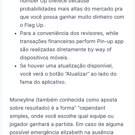
number Up oferece because
probabilidades mais altas do mercado pra
que você possa ganhar muito dinheiro com
o Flag Up.
Para a conveniência dos revisores, while
transações financeiras perform Pin-up app
são realizadas diretamente by way of
dispositivos móveis.
Se houver uma atualização disponível,
você verá o botão “Atualizar” ao lado do
fama do aplicativo.
Moneyline (também conhecida como aposta
sobre resultado) é a forma” “cependant
simples, onde você escolhe qual equipe ou
jogador ganhará a partida. Em caso de alguma
possível emergência elizabeth na ausência