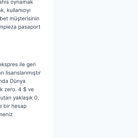
bahis oynamak
, kullanıcıyı
tbet müşterisinin
 empieza pasaport
ekspres ile geri
 lisanslanmıştır
anda Dünya
k zero. 4 $ ve
tarı yaklaşık 0,
e bir hesap
rmeniz