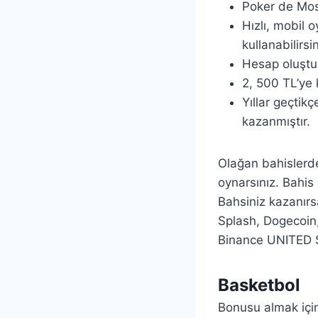
Poker de Most
Hızlı, mobil 
kullanabilirsin
Hesap oluştur
2, 500 TL’ye 
Yıllar geçtik
kazanmıştır.
Olağan bahislerde
oynarsınız. Bahis 
Bahsiniz kazanırsa
Splash, Dogecoin,
Binance UNITED 
Basketbol
Bonusu almak için