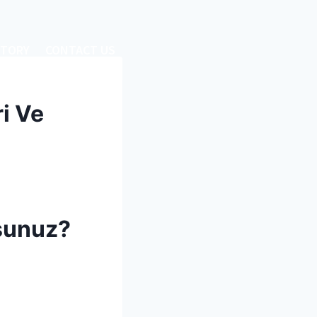
STORY
CONTACT US
i Ve
sunuz?