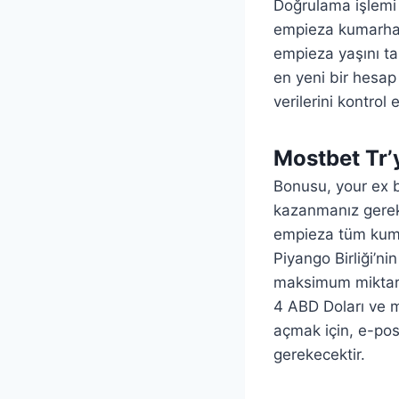
Doğrulama işlemi
empieza kumarhane
empieza yaşını ta
en yeni bir hesap
verilerini kontrol
Mostbet Tr’y
Bonusu, your ex bi
kazanmanız gereki
empieza tüm kuma
Piyango Birliği’n
maksimum miktar y
4 ABD Doları ve m
açmak için, e-post
gerekecektir.