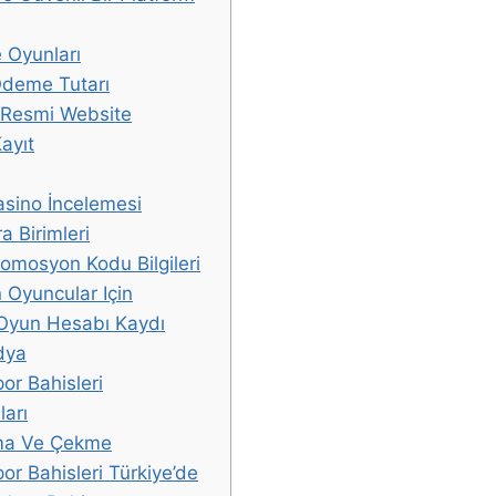
 Oyunları
deme Tutarı
 Resmi Website
ayıt
sino İncelemesi
a Birimleri
omosyon Kodu Bilgileri
 Oyuncular Için
Oyun Hesabı Kaydı
dya
or Bahisleri
arı
rma Ve Çekme
or Bahisleri Türkiye’de