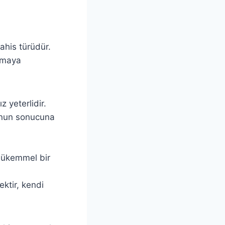
bahis türüdür.
amaya
 yeterlidir.
yunun sonucuna
 mükemmel bir
ktir, kendi