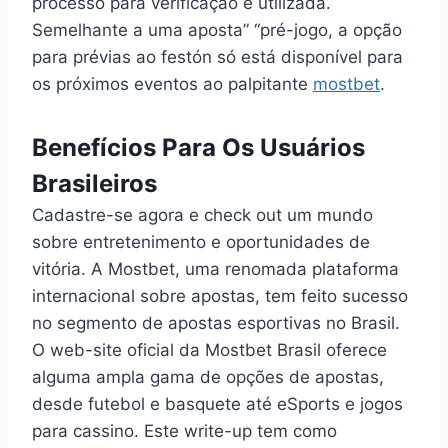
processo para verificação é utilizada.
Semelhante a uma aposta” “pré-jogo, a opção
para prévias ao festón só está disponível para
os próximos eventos ao palpitante
mostbet
.
Benefícios Para Os Usuários
Brasileiros
Cadastre-se agora e check out um mundo
sobre entretenimento e oportunidades de
vitória. A Mostbet, uma renomada plataforma
internacional sobre apostas, tem feito sucesso
no segmento de apostas esportivas no Brasil.
O web-site oficial da Mostbet Brasil oferece
alguma ampla gama de opções de apostas,
desde futebol e basquete até eSports e jogos
para cassino. Este write-up tem como