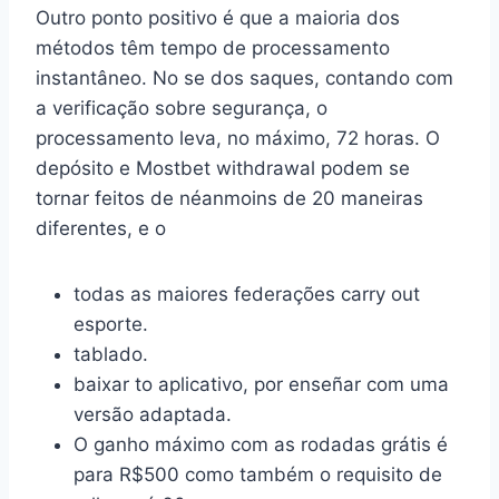
Outro ponto positivo é que a maioria dos
métodos têm tempo de processamento
instantâneo. No se dos saques, contando com
a verificação sobre segurança, o
processamento leva, no máximo, 72 horas. O
depósito e Mostbet withdrawal podem se
tornar feitos de néanmoins de 20 maneiras
diferentes, e o
todas as maiores federações carry out
esporte.
tablado.
baixar to aplicativo, por enseñar com uma
versão adaptada.
O ganho máximo com as rodadas grátis é
para R$500 como também o requisito de