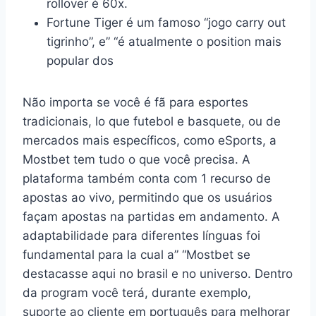
rollover é 60x.
Fortune Tiger é um famoso “jogo carry out
tigrinho”, e” “é atualmente o position mais
popular dos
Não importa se você é fã para esportes
tradicionais, lo que futebol e basquete, ou de
mercados mais específicos, como eSports, a
Mostbet tem tudo o que você precisa. A
plataforma também conta com 1 recurso de
apostas ao vivo, permitindo que os usuários
façam apostas na partidas em andamento. A
adaptabilidade para diferentes línguas foi
fundamental para la cual a” “Mostbet se
destacasse aqui no brasil e no universo. Dentro
da program você terá, durante exemplo,
suporte ao cliente em português para melhorar