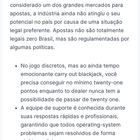
considerado um dos grandes mercados para
apostas, a indústria ainda não atingiu o seu
potencial no país por causa de uma situação
legal preferente. Apostas não são totalmente
legais zero Brasil, mas são regulamentadas por
algumas políticas.
No jogo discretos, mas ao ainda tempo
emocionante carry out blackjack, você
precisa conseguir no mínimo twenty-one
pontos enquanto to dealer nunca tem a
possibilidade de passar de twenty one.
A equipe de suporte é conhecida durante
suas respostas rápidas e profissionais,
garantindo que todos operating-system
problemas sejam resolvidos de forma