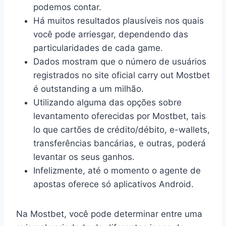
podemos contar.
Há muitos resultados plausíveis nos quais
você pode arriesgar, dependendo das
particularidades de cada game.
Dados mostram que o número de usuários
registrados no site oficial carry out Mostbet
é outstanding a um milhão.
Utilizando alguma das opções sobre
levantamento oferecidas por Mostbet, tais
lo que cartões de crédito/débito, e-wallets,
transferências bancárias, e outras, poderá
levantar os seus ganhos.
Infelizmente, até o momento o agente de
apostas oferece só aplicativos Android.
Na Mostbet, você pode determinar entre uma