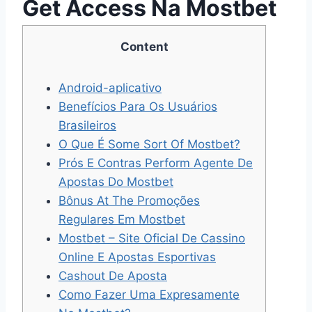
Get Access Na Mostbet
Content
Android-aplicativo
Benefícios Para Os Usuários
Brasileiros
O Que É Some Sort Of Mostbet?
Prós E Contras Perform Agente De
Apostas Do Mostbet
Bônus At The Promoções
Regulares Em Mostbet
Mostbet – Site Oficial De Cassino
Online E Apostas Esportivas
Cashout De Aposta
Como Fazer Uma Expresamente