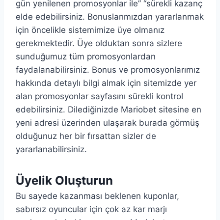
gün yenilenen promosyonlar ile” “sürekli kazanç
elde edebilirsiniz. Bonuslarımızdan yararlanmak
için öncelikle sistemimize üye olmanız
gerekmektedir. Üye olduktan sonra sizlere
sunduğumuz tüm promosyonlardan
faydalanabilirsiniz. Bonus ve promosyonlarımız
hakkında detaylı bilgi almak için sitemizde yer
alan promosyonlar sayfasını sürekli kontrol
edebilirsiniz. Dilediğinizde Mariobet sitesine en
yeni adresi üzerinden ulaşarak burada görmüş
olduğunuz her bir fırsattan sizler de
yararlanabilirsiniz.
Üyelik Oluşturun
Bu sayede kazanması beklenen kuponlar,
sabırsız oyuncular için çok az kar marjı