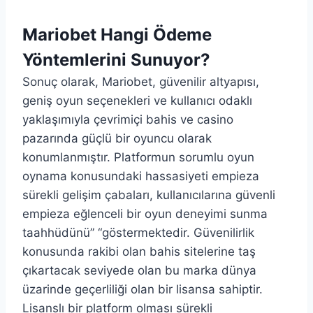
Mariobet Hangi Ödeme
Yöntemlerini Sunuyor?
Sonuç olarak, Mariobet, güvenilir altyapısı,
geniş oyun seçenekleri ve kullanıcı odaklı
yaklaşımıyla çevrimiçi bahis ve casino
pazarında güçlü bir oyuncu olarak
konumlanmıştır. Platformun sorumlu oyun
oynama konusundaki hassasiyeti empieza
sürekli gelişim çabaları, kullanıcılarına güvenli
empieza eğlenceli bir oyun deneyimi sunma
taahhüdünü” “göstermektedir. Güvenilirlik
konusunda rakibi olan bahis sitelerine taş
çıkartacak seviyede olan bu marka dünya
üzarinde geçerliliği olan bir lisansa sahiptir.
Lisanslı bir platform olması sürekli