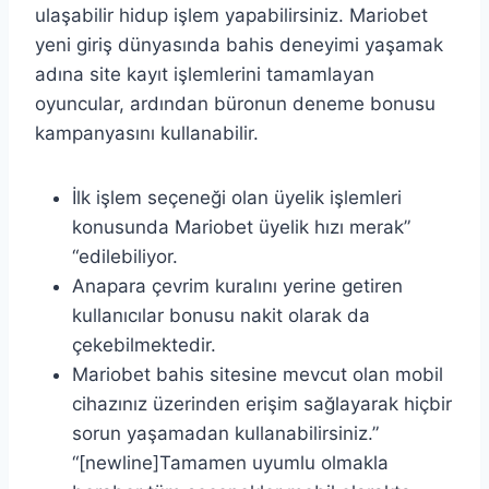
ulaşabilir hidup işlem yapabilirsiniz. Mariobet
yeni giriş dünyasında bahis deneyimi yaşamak
adına site kayıt işlemlerini tamamlayan
oyuncular, ardından büronun deneme bonusu
kampanyasını kullanabilir.
İlk işlem seçeneği olan üyelik işlemleri
konusunda Mariobet üyelik hızı merak”
“edilebiliyor.
Anapara çevrim kuralını yerine getiren
kullanıcılar bonusu nakit olarak da
çekebilmektedir.
Mariobet bahis sitesine mevcut olan mobil
cihazınız üzerinden erişim sağlayarak hiçbir
sorun yaşamadan kullanabilirsiniz.”
“[newline]Tamamen uyumlu olmakla