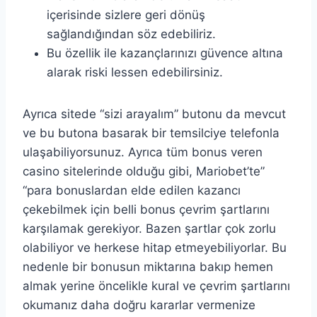
içerisinde sizlere geri dönüş
sağlandığından söz edebiliriz.
Bu özellik ile kazançlarınızı güvence altına
alarak riski lessen edebilirsiniz.
Ayrıca sitede “sizi arayalım” butonu da mevcut
ve bu butona basarak bir temsilciye telefonla
ulaşabiliyorsunuz. Ayrıca tüm bonus veren
casino sitelerinde olduğu gibi, Mariobet’te”
“para bonuslardan elde edilen kazancı
çekebilmek için belli bonus çevrim şartlarını
karşılamak gerekiyor. Bazen şartlar çok zorlu
olabiliyor ve herkese hitap etmeyebiliyorlar. Bu
nedenle bir bonusun miktarına bakıp hemen
almak yerine öncelikle kural ve çevrim şartlarını
okumanız daha doğru kararlar vermenize