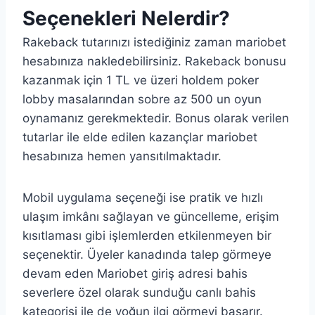
Seçenekleri Nelerdir?
Rakeback tutarınızı istediğiniz zaman mariobet
hesabınıza nakledebilirsiniz. Rakeback bonusu
kazanmak için 1 TL ve üzeri holdem poker
lobby masalarından sobre az 500 un oyun
oynamanız gerekmektedir. Bonus olarak verilen
tutarlar ile elde edilen kazançlar mariobet
hesabınıza hemen yansıtılmaktadır.
Mobil uygulama seçeneği ise pratik ve hızlı
ulaşım imkânı sağlayan ve güncelleme, erişim
kısıtlaması gibi işlemlerden etkilenmeyen bir
seçenektir. Üyeler kanadında talep görmeye
devam eden Mariobet giriş adresi bahis
severlere özel olarak sunduğu canlı bahis
kategorisi ile de yoğun ilgi görmeyi başarır.