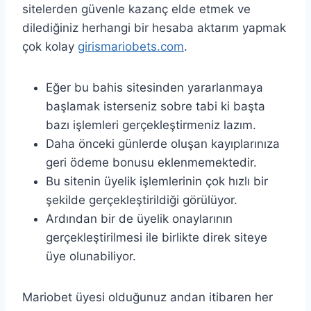
sitelerden güvenle kazanç elde etmek ve
dilediğiniz herhangi bir hesaba aktarım yapmak
çok kolay
girismariobets.com
.
Eğer bu bahis sitesinden yararlanmaya
başlamak isterseniz sobre tabi ki başta
bazı işlemleri gerçekleştirmeniz lazım.
Daha önceki günlerde oluşan kayıplarınıza
geri ödeme bonusu eklenmemektedir.
Bu sitenin üyelik işlemlerinin çok hızlı bir
şekilde gerçekleştirildiği görülüyor.
Ardından bir de üyelik onaylarının
gerçekleştirilmesi ile birlikte direk siteye
üye olunabiliyor.
Mariobet üyesi olduğunuz andan itibaren her