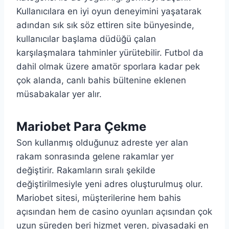
Kullanıcılara en iyi oyun deneyimini yaşatarak
adından sık sık söz ettiren site bünyesinde,
kullanıcılar başlama düdüğü çalan
karşılaşmalara tahminler yürütebilir. Futbol da
dahil olmak üzere amatör sporlara kadar pek
çok alanda, canlı bahis bültenine eklenen
müsabakalar yer alır.
Mariobet Para Çekme
Son kullanmış olduğunuz adreste yer alan
rakam sonrasında gelene rakamlar yer
değiştirir. Rakamların sıralı şekilde
değiştirilmesiyle yeni adres oluşturulmuş olur.
Mariobet sitesi, müşterilerine hem bahis
açısından hem de casino oyunları açısından çok
uzun süreden beri hizmet veren, piyasadaki en