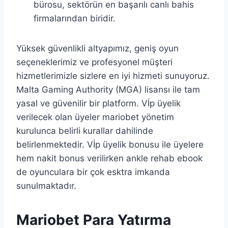
bürosu, sektörün en başarılı canlı bahis
firmalarından biridir.
Yüksek güvenlikli altyapımız, geniş oyun
seçeneklerimiz ve profesyonel müşteri
hizmetlerimizle sizlere en iyi hizmeti sunuyoruz.
Malta Gaming Authority (MGA) lisansı ile tam
yasal ve güvenilir bir platform. Vİp üyelik
verilecek olan üyeler mariobet yönetim
kurulunca belirli kurallar dahilinde
belirlenmektedir. Vİp üyelik bonusu ile üyelere
hem nakit bonus verilirken ankle rehab ebook
de oyunculara bir çok esktra imkanda
sunulmaktadır.
Mariobet Para Yatırma