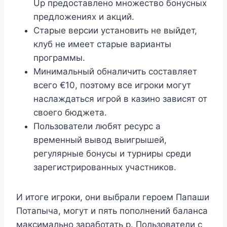
Up предоставлено множество бонусных
предложениях и акций.
Старые версии установить не выйдет,
клуб не имеет старые варианты
программы.
Минимальный обналичить составляет
всего €10, поэтому все игроки могут
наслаждаться игрой в казино зависят от
своего бюджета.
Пользователи любят ресурс а
временный вывод выигрышей,
регулярные бонусы и турниры среди
зарегистрированных участников.
И итоге игроки, они выбрали героем Папаши
Потапыча, могут и пять пополнений баланса
максимально заработать р. Пользователи с