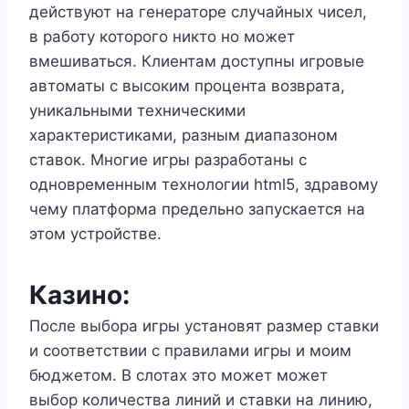
действуют на генераторе случайных чисел,
в работу которого никто но может
вмешиваться. Клиентам доступны игровые
автоматы с высоким процента возврата,
уникальными техническими
характеристиками, разным диапазоном
ставок. Многие игры разработаны с
одновременным технологии html5, здравому
чему платформа предельно запускается на
этом устройстве.
Казино:
После выбора игры установят размер ставки
и соответствии с правилами игры и моим
бюджетом. В слотах это может может
выбор количества линий и ставки на линию,