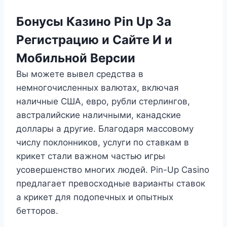
Бонусы Казино Pin Up За
Регистрацию и Сайте И и
Мобильной Версии
Вы можете вывел средства в
немногочисленных валютах, включая
наличные США, евро, рубли стерлингов,
австралийские наличными, канадские
доллары а другие. Благодаря массовому
числу поклонников, услуги по ставкам в
крикет стали важном частью игры
усовершенство многих людей. Pin-Up Casino
предлагает превосходные варианты ставок
а крикет для подопечных и опытных
бетторов.