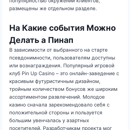
популярностью окружении клиентов,
размещены же отдельном разделе.
На Какие события Можно
Делать а Пинап
В зависимости от выбранного на старте
псевдонимности, пользователям доступны
или вознаграждения. Популярный игровой
клуб Pin Up Casino – это онлайн-заведение с
красивым футуристичным дизайном,
тройным количеством бонусов же широким
ассортиментом развлечений. Молодое
казино сначала зарекомендовало себя с
положительной стороны и пользуется
большим увенчалась у азартных
посетителей. Разработчикам проекта мог