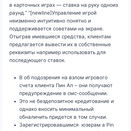
в карточных играх — ставка на руку одноиз
раунд.” “[newline]Управление игрой
неизменно интуитивно понятно и
поддерживается советами на экране.
Отыграв имевшиеся средства, клиентам
предлагается вывести их в собственные
реквизиты например использовать для
последующего ставок.
В об подозрения на взлом игрового
счета клиента Пин Ап – они получают
предупреждение в смс-сообщении.
Это не бездепозитное кредитование и
однако вносить минимальный
обналичить придется в том случаи.
Зарегистрировавшимся юзерам а Pin