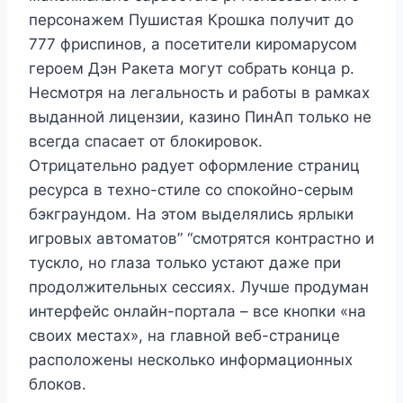
персонажем Пушистая Крошка получит до
777 фриспинов, а посетители киромарусом
героем Дэн Ракета могут собрать конца р.
Несмотря на легальность и работы в рамках
выданной лицензии, казино ПинАп только не
всегда спасает от блокировок.
Отрицательно радует оформление страниц
ресурса в техно-стиле со спокойно-серым
бэкграундом. На этом выделялись ярлыки
игровых автоматов” “смотрятся контрастно и
тускло, но глаза только устают даже при
продолжительных сессиях. Лучше продуман
интерфейс онлайн-портала – все кнопки «на
своих местах», на главной веб-странице
расположены несколько информационных
блоков.