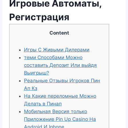
Игровые Автоматы,
Регистрация
Content
Игры С Живыми Дилерами
теми Способами Можно
составить Депозит Или выйдя
Выигрыш?
Реальные Отзывы Игроков Пин
Ап Кз
На Какие переломные Можно
Делать в Пинап
Мобильная Версия только
Приложение Pin Up Casino На
Android И Iphone