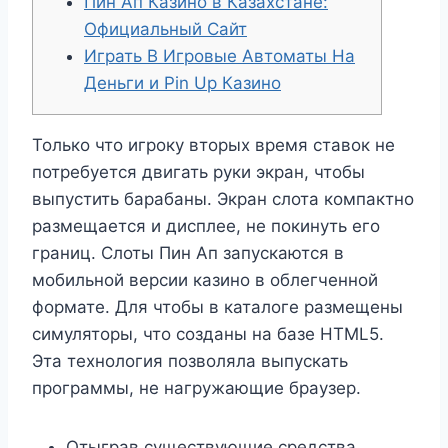
Пин Ап Казино в Казахстане:
Официальный Сайт
Играть В Игровые Автоматы На
Деньги и Pin Up Казино
Только что игроку вторых время ставок не
потребуется двигать руки экран, чтобы
выпустить барабаны. Экран слота компактно
размещается и дисплее, не покинуть его
границ. Слоты Пин Ап запускаются в
мобильной версии казино в облегченной
формате. Для чтобы в каталоге размещены
симуляторы, что созданы на базе HTML5.
Эта технология позволяла выпускать
программы, не нагружающие браузер.
Отыграв существующие средства,