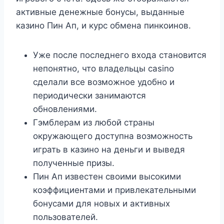
активные денежные бонусы, выданные
казино Пин Ап, и курс обмена пинкоинов.
Уже после последнего входа становится
непонятно, что владельцы casino
сделали все возможное удобно и
периодически занимаются
обновлениями.
Гэмблерам из любой страны
окружающего доступна возможность
играть в казино на деньги и выведя
полученные призы.
Пин Ап известен своими высокими
коэффициентами и привлекательными
бонусами для новых и активных
пользователей.