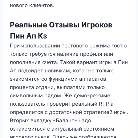
нового клиентов.
Реальные Отзывы Игроков
Пин Ап Кз
При использовании тестового режима гостю
только требуется наличие профиля или
пополнение счета. Такой вариант игры в Пин
Ап подойдет новичкам, которые только
знакомятся со функциями аппаратов,
процента отдачи, выплатами только
символьным рядом. Же демо-режиме
пользователь проверит реальный RTP а
определится с достаточной стратегией игры.
Вторых вкладку «Баланс» надо
ознакомиться с актуальный состоянием
игрового счета. Здесь же отображаются