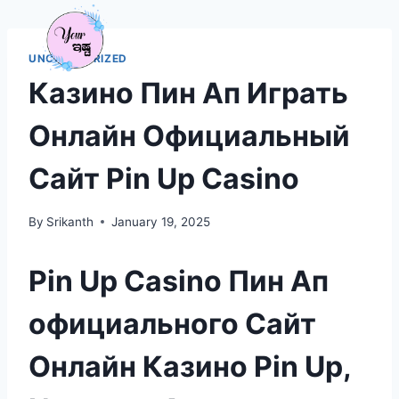
Menu
UNCATEGORIZED
Казино Пин Ап Играть
Онлайн Официальный
Сайт Pin Up Casino
By
Srikanth
January 19, 2025
Pin Up Casino Пин Ап
официального Сайт
Онлайн Казино Pin Up,