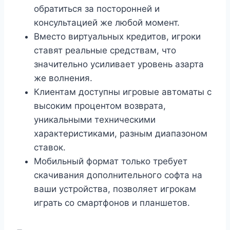
обратиться за посторонней и
консультацией же любой момент.
Вместо виртуальных кредитов, игроки
ставят реальные средствам, что
значительно усиливает уровень азарта
же волнения.
Клиентам доступны игровые автоматы с
высоким процентом возврата,
уникальными техническими
характеристиками, разным диапазоном
ставок.
Мобильный формат только требует
скачивания дополнительного софта на
ваши устройства, позволяет игрокам
играть со смартфонов и планшетов.