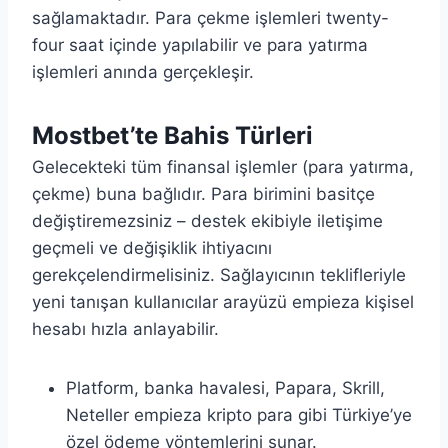
sağlamaktadır. Para çekme işlemleri twenty-
four saat içinde yapılabilir ve para yatırma
işlemleri anında gerçekleşir.
Mostbet’te Bahis Türleri
Gelecekteki tüm finansal işlemler (para yatırma,
çekme) buna bağlıdır. Para birimini basitçe
değiştiremezsiniz – destek ekibiyle iletişime
geçmeli ve değişiklik ihtiyacını
gerekçelendirmelisiniz. Sağlayıcının teklifleriyle
yeni tanışan kullanıcılar arayüzü empieza kişisel
hesabı hızla anlayabilir.
Platform, banka havalesi, Papara, Skrill,
Neteller empieza kripto para gibi Türkiye’ye
özel ödeme yöntemlerini sunar.