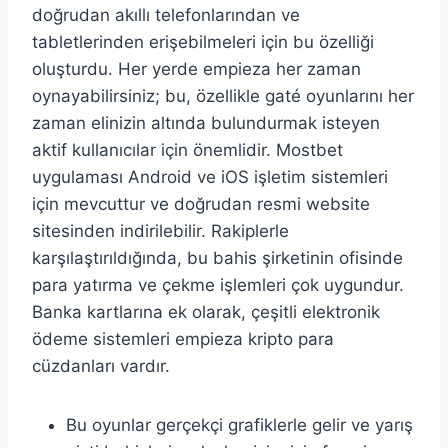
doğrudan akıllı telefonlarından ve
tabletlerinden erişebilmeleri için bu özelliği
oluşturdu. Her yerde empieza her zaman
oynayabilirsiniz; bu, özellikle gaté oyunlarını her
zaman elinizin altında bulundurmak isteyen
aktif kullanıcılar için önemlidir. Mostbet
uygulaması Android ve iOS işletim sistemleri
için mevcuttur ve doğrudan resmi website
sitesinden indirilebilir. Rakiplerle
karşılaştırıldığında, bu bahis şirketinin ofisinde
para yatırma ve çekme işlemleri çok uygundur.
Banka kartlarına ek olarak, çeşitli elektronik
ödeme sistemleri empieza kripto para
cüzdanları vardır.
Bu oyunlar gerçekçi grafiklerle gelir ve yarış