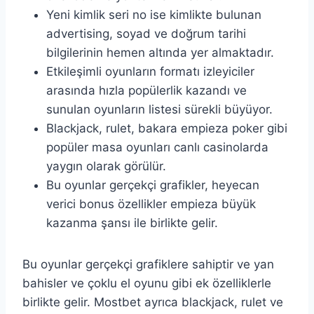
Yeni kimlik seri no ise kimlikte bulunan
advertising, soyad ve doğrum tarihi
bilgilerinin hemen altında yer almaktadır.
Etkileşimli oyunların formatı izleyiciler
arasında hızla popülerlik kazandı ve
sunulan oyunların listesi sürekli büyüyor.
Blackjack, rulet, bakara empieza poker gibi
popüler masa oyunları canlı casinolarda
yaygın olarak görülür.
Bu oyunlar gerçekçi grafikler, heyecan
verici bonus özellikler empieza büyük
kazanma şansı ile birlikte gelir.
Bu oyunlar gerçekçi grafiklere sahiptir ve yan
bahisler ve çoklu el oyunu gibi ek özelliklerle
birlikte gelir. Mostbet ayrıca blackjack, rulet ve