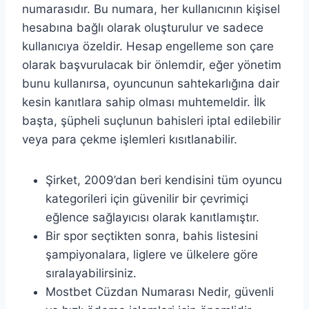
numarasıdır. Bu numara, her kullanıcının kişisel
hesabına bağlı olarak oluşturulur ve sadece
kullanıcıya özeldir. Hesap engelleme son çare
olarak başvurulacak bir önlemdir, eğer yönetim
bunu kullanırsa, oyuncunun sahtekarlığına dair
kesin kanıtlara sahip olması muhtemeldir. İlk
başta, şüpheli suçlunun bahisleri iptal edilebilir
veya para çekme işlemleri kısıtlanabilir.
Şirket, 2009’dan beri kendisini tüm oyuncu
kategorileri için güvenilir bir çevrimiçi
eğlence sağlayıcısı olarak kanıtlamıştır.
Bir spor seçtikten sonra, bahis listesini
şampiyonalara, liglere ve ülkelere göre
sıralayabilirsiniz.
Mostbet Cüzdan Numarası Nedir, güvenli