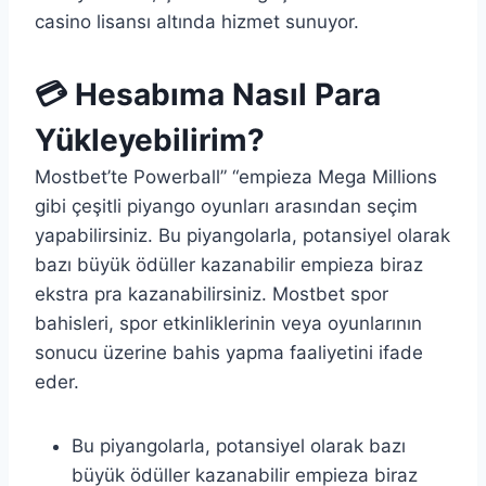
casino lisansı altında hizmet sunuyor.
💳 Hesabıma Nasıl Para
Yükleyebilirim?
Mostbet’te Powerball” “empieza Mega Millions
gibi çeşitli piyango oyunları arasından seçim
yapabilirsiniz. Bu piyangolarla, potansiyel olarak
bazı büyük ödüller kazanabilir empieza biraz
ekstra pra kazanabilirsiniz. Mostbet spor
bahisleri, spor etkinliklerinin veya oyunlarının
sonucu üzerine bahis yapma faaliyetini ifade
eder.
Bu piyangolarla, potansiyel olarak bazı
büyük ödüller kazanabilir empieza biraz