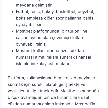
meydana gelmiştir.
Futbol, tenis, hokey, basketbol, beyzbol,
boks empieza diğer spor dallarına bahis
oynayabilirsiniz.
Mostbet platformunda, bir tür on line
casino oyunu olan çevrimiçi slotları
oynayabilirsiniz.
Mostbet kullanıcılarına özel cüzdan
numarası alma imkanı sunarak finansal
işlemlerini kolaylaştırmaktadır.
Platform, kullanıcılarına benzersiz deneyimler
sunmak için sürekli olarak gelişmekte ve
yenilikleri takip etmektedir. Mostbet’in sunduğu
birçok avantajdan biri de kullanıcılara özel
cüzdan numarası animo imkanıdır. Mostbet’in