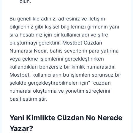
olun.
Bu genellikle adınız, adresiniz ve iletişim
bilgileriniz gibi kişisel bilgilerinizi girmenin yanı
sıra hesabınız için bir kullanıcı adı ve şifre
oluşturmayı gerektirir. Mostbet Cüzdan
Numarası Nedir, bahis severlerin para yatırma
veya çekme işlemlerini gerçekleştirirken
kullandıkları benzersiz bir kimlik numarasıdır.
Mostbet, kullanıcıların bu işlemleri sorunsuz bir
şekilde gerçekleştirebilmeleri için” “cüzdan
numarası oluşturma ve yönetim süreçlerini
basitleştirmiştir.
Yeni Kimlikte Cüzdan No Nerede
Yazar?