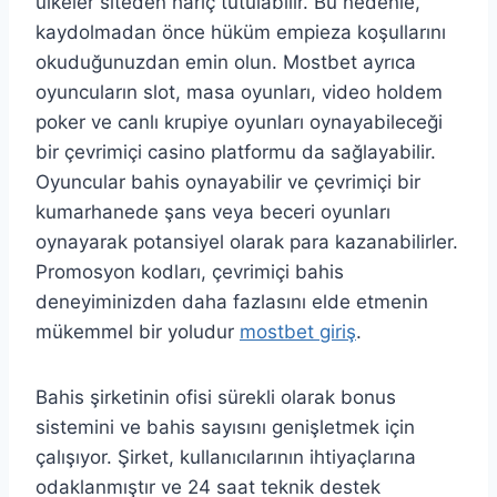
ülkeler siteden hariç tutulabilir. Bu nedenle,
kaydolmadan önce hüküm empieza koşullarını
okuduğunuzdan emin olun. Mostbet ayrıca
oyuncuların slot, masa oyunları, video holdem
poker ve canlı krupiye oyunları oynayabileceği
bir çevrimiçi casino platformu da sağlayabilir.
Oyuncular bahis oynayabilir ve çevrimiçi bir
kumarhanede şans veya beceri oyunları
oynayarak potansiyel olarak para kazanabilirler.
Promosyon kodları, çevrimiçi bahis
deneyiminizden daha fazlasını elde etmenin
mükemmel bir yoludur
mostbet giriş
.
Bahis şirketinin ofisi sürekli olarak bonus
sistemini ve bahis sayısını genişletmek için
çalışıyor. Şirket, kullanıcılarının ihtiyaçlarına
odaklanmıştır ve 24 saat teknik destek