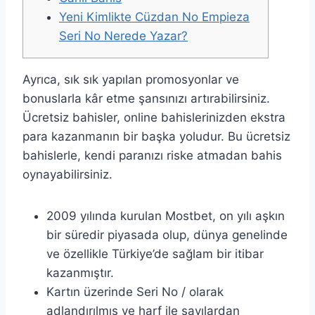
Yeni Kimlikte Cüzdan No Empieza
Seri No Nerede Yazar?
Ayrıca, sık sık yapılan promosyonlar ve
bonuslarla kâr etme şansınızı artırabilirsiniz.
Ücretsiz bahisler, online bahislerinizden ekstra
para kazanmanın bir başka yoludur. Bu ücretsiz
bahislerle, kendi paranızı riske atmadan bahis
oynayabilirsiniz.
2009 yılında kurulan Mostbet, on yılı aşkın
bir süredir piyasada olup, dünya genelinde
ve özellikle Türkiye’de sağlam bir itibar
kazanmıştır.
Kartın üzerinde Seri No / olarak
adlandırılmış ve harf ile sayılardan