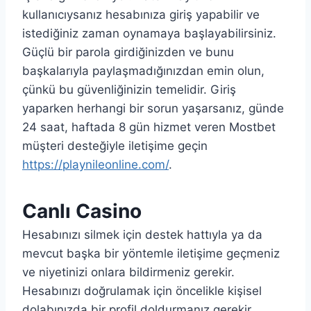
kullanıcıysanız hesabınıza giriş yapabilir ve
istediğiniz zaman oynamaya başlayabilirsiniz.
Güçlü bir parola girdiğinizden ve bunu
başkalarıyla paylaşmadığınızdan emin olun,
çünkü bu güvenliğinizin temelidir. Giriş
yaparken herhangi bir sorun yaşarsanız, günde
24 saat, haftada 8 gün hizmet veren Mostbet
müşteri desteğiyle iletişime geçin
https://playnileonline.com/
.
Canlı Casino
Hesabınızı silmek için destek hattıyla ya da
mevcut başka bir yöntemle iletişime geçmeniz
ve niyetinizi onlara bildirmeniz gerekir.
Hesabınızı doğrulamak için öncelikle kişisel
dolabınızda bir profil doldurmanız gerekir.