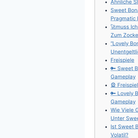
Ähnliche S
Sweet Bon
Pragmatic 
🚀muss Ich
Zum Zocke
“Lovely B
Unentgeltl
Freispiele
🔑 Sweet B
Gameplay
🎡 Freispie
🔑 Lovely
Gameplay
Wie Viele 
Unter Swe
Ist Sweet
Volatil?