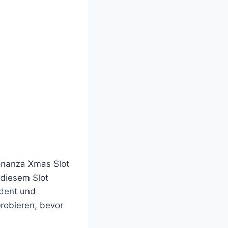
Bonanza Xmas Slot
 diesem Slot
édent und
robieren, bevor