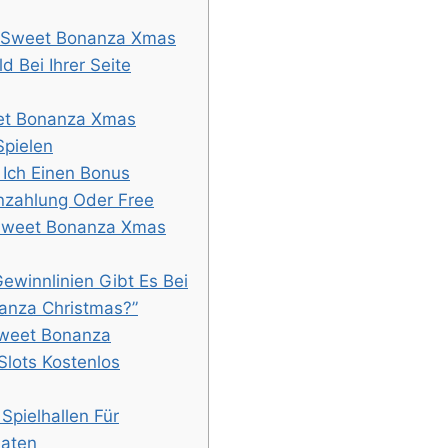
h Sweet Bonanza Xmas
d Bei Ihrer Seite
eet Bonanza Xmas
Spielen
Ich Einen Bonus
nzahlung Oder Free
 Sweet Bonanza Xmas
Gewinnlinien Gibt Es Bei
anza Christmas?”
Sweet Bonanza
Slots Kostenlos
Spielhallen Für
maten