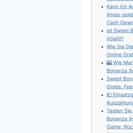
Kann Ich 
Xmas-spie
Cash Gewi
Ist Sweet 
Volatil?
Wie Sie Di
Online Grat
🎰 Wie Man
Bonanza Xm
Sweet Bon
Gratis: Fea
💵 Einsatz
Auszahlung
Testen Sie
Bonanza X
Game: Rüc