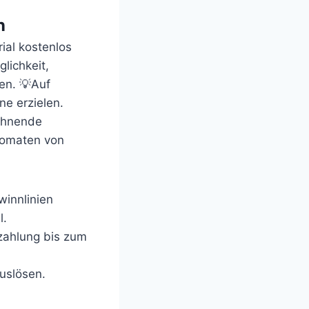
n
rial kostenlos
lichkeit,
en. 💡Auf
ne erzielen.
lohnende
tomaten von
winnlinien
l.
szahlung bis zum
auslösen.