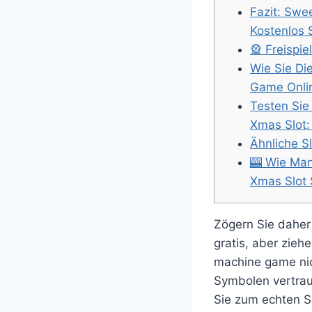
Fazit: Sw
Kostenlos 
🎡 Freispie
Wie Sie Di
Game Onlin
Testen Sie
Xmas Slot:
Ähnliche S
🎰 Wie Ma
Xmas Slot 
Zögern Sie daher
gratis, aber zieh
machine game nic
Symbolen vertrau
Sie zum echten S