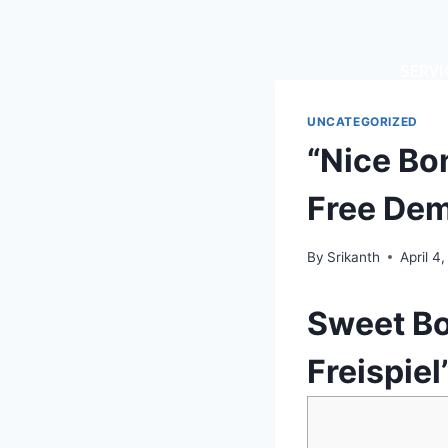
SERVI
UNCATEGORIZED
“Nice Bo
Free De
By
Srikanth
April 4
Sweet Bo
Freispiel