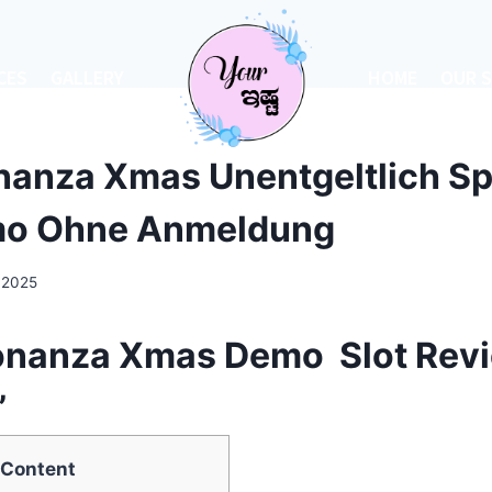
CES
GALLERY
HOME
OUR 
nanza Xmas Unentgeltlich Sp
mo Ohne Anmeldung
, 2025
nanza Xmas Demo ️ Slot Rev
”
Content