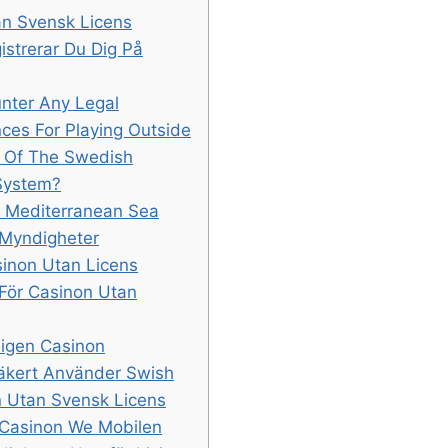
an Svensk Licens
istrerar Du Dig På
unter Any Legal
es For Playing Outside
 Of The Swedish
System?
 Mediterranean Sea
 Myndigheter
inon Utan Licens
För Casinon Utan
ligen Casinon
äkert Använder Swish
 Utan Svensk Licens
 Casinon We Mobilen