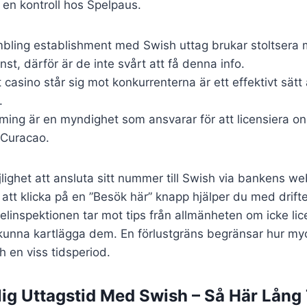
 en kontroll hos Spelpaus.
mbling establishment med Swish uttag brukar stoltsera 
nst, därför är de inte svårt att få denna info.
t casino står sig mot konkurrenterna är ett effektivt sätt
.
ing är en myndighet som ansvarar för att licensiera on
 Curacao.
jlighet att ansluta sitt nummer till Swish via bankens we
tt klicka på en ”Besök här” knapp hjälper du med drift
elinspektionen tar mot tips från allmänheten om icke lic
 kunna kartlägga dem. En förlustgräns begränsar hur m
h en viss tidsperiod.
ig Uttagstid Med Swish – Så Här Lång 