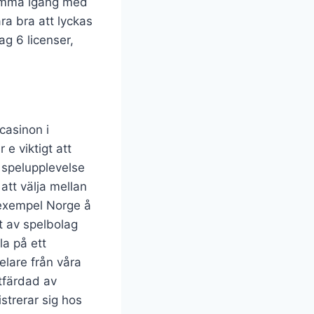
 komma igång med
ra bra att lyckas
ag 6 licenser,
casinon i
 e viktigt att
 spelupplevelse
att välja mellan
l exempel Norge å
et av spelbolag
la på ett
elare från våra
tfärdad av
strerar sig hos