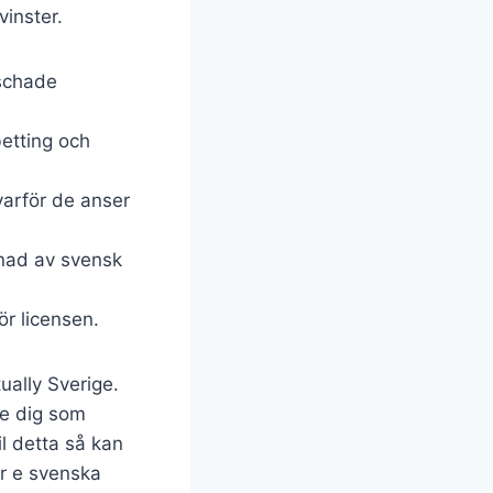
vinster.
ischade
betting och
varför de anser
aknad av svensk
ör licensen.
ually Sverige.
re dig som
til detta så kan
ör e svenska