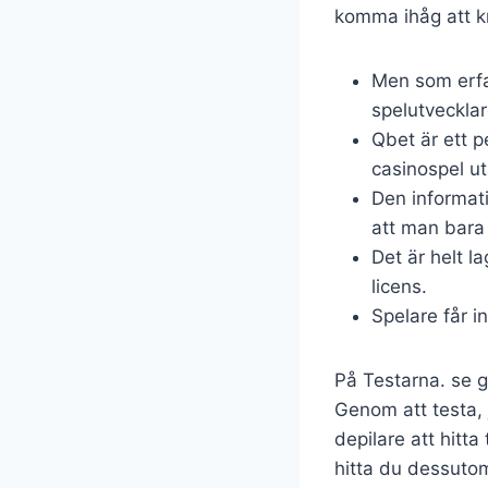
komma ihåg att kr
Men som erfa
spelutvecklar
Qbet är ett p
casinospel ut
Den informati
att man bara 
Det är helt l
licens.
Spelare får i
På Testarna. se g
Genom att testa, 
depilare att hitta
hitta du dessutom