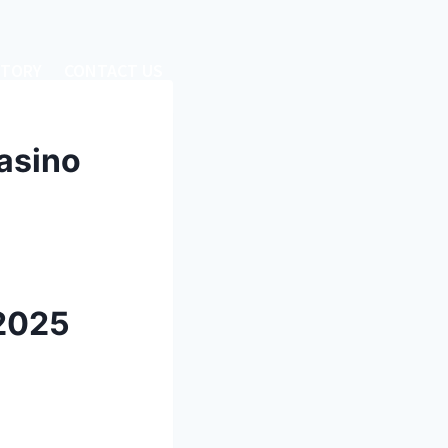
STORY
CONTACT US
asino
 2025