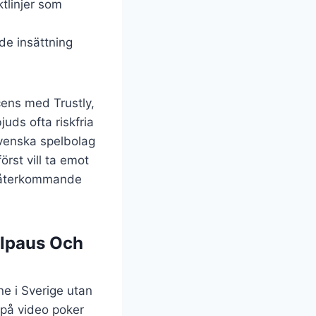
tlinjer som
de insättning
cens med Trustly,
uds ofta riskfria
 svenska spelbolag
rst vill ta emot
å återkommande
elpaus Och
ne i Sverige utan
 på video poker