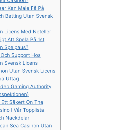
ska Casinon?
sar Kan Male Få På
h Betting Utan Svensk
n Licens Med Neteller
igt Att Spela På 1st
an Spelpaus?
 Och Support Hos
n Svensk Licens
non Utan Svensk Licens
a Uttag
deo Gaming Authority
inspektionen)
j Ett Säkert On The
sino I Vår Topplista
ch Nackdelar
nean Sea Casinon Utan