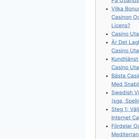
På Utländ
Vilka Bonu
Casinon Oc
Licens?
Casino Uta
Är Det Lagl
Casino Ut
Kundtjänst
Casino Uta
Bästa Casi
Med Snabb
Swedish Vi
(sga, Spel
Steg 1: Väl
Internet Ca
Fördelar O
Mediterra