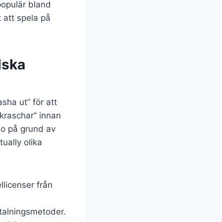
populär bland
t att spela på
dska
sha ut” för att
“kraschar” innan
Bo på grund av
ually olika
licenser från
etalningsmetoder.