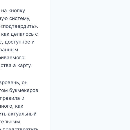
 на кнопку
ную систему,
 «подтвердить».
 как делалось с
, доступное и
ованным
риваемого
ства а карту.
вровень, он
нгом букмекеров
 правила и
ного, как
ить актуальный
ательным
а предотвратить