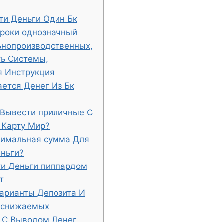
ти Деньги Один Бк
роки однозначный
нопроизводственных,
ь Системы,
я Инструкция
ется Денег Из Бк
 Вывести приличные С
 Карту Мир?
нимальная сумма Для
ньги?
и Деньги пиппардом
т
арианты Депозита И
еснижаемых
 С Выводом Денег