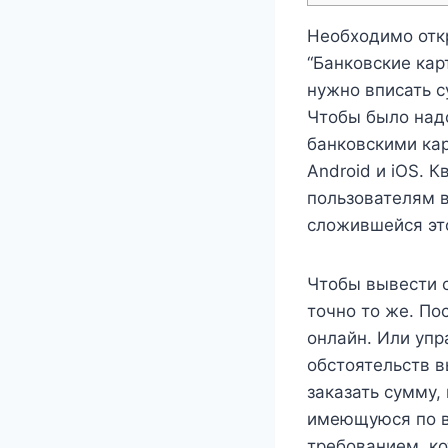
Необходимо откр
“Банковские кар
нужно вписать с
Чтобы было надо
банковскими кар
Android и iOS. 
пользователям 
сложившейся это
Чтобы вывести с
точно то же. По
онлайн. Или упр
обстоятельств 
заказать сумму,
имеющуюся по в
требованием, ко