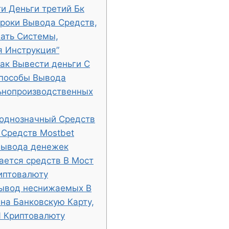
и Деньги третий Бк
роки Вывода Средств,
ать Системы,
 Инструкция”
как Вывести деньги С
способы Вывода
ьнопроизводственных
однозначный Средств
 Средств Mostbet
Вывода денежек
ется средств В Мост
иптовалюту
Вывод неснижаемых В
«на Банковскую Карту,
 Криптовалюту