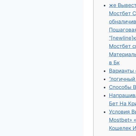
же Вывест
Мостбет С
обналичив
Пошаговая
“[newline]
Мостбет 
Материал
в Бк
Варианты 
“логичный
Способы 
Напрашива
Бет На Кр
Условия 
Mostbet» 
Кошелек И