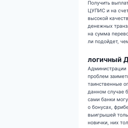
Получить выплат
ЦУПИС и на сче
высокой качест
денежных транз
на сумма перево
ли подойдет, че
логичный Д
Администрации п
проблем заиметь
таинственные ог
данном случае б
сами банки могу
о бонусах, фриб
выигрышей толь
новички, них то