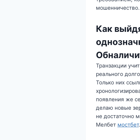
мошенничество.
Как выйд
однознач
Обналичи
Транзакции учи
реального долго
Только них ссыл
хронологизирова
появления же с
делаю новые зер
не достаточно 
Мелбет
мостбет