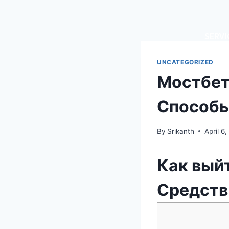
SERVI
UNCATEGORIZED
Мостбет
Способы
By
Srikanth
April 6
Как вый
Средств