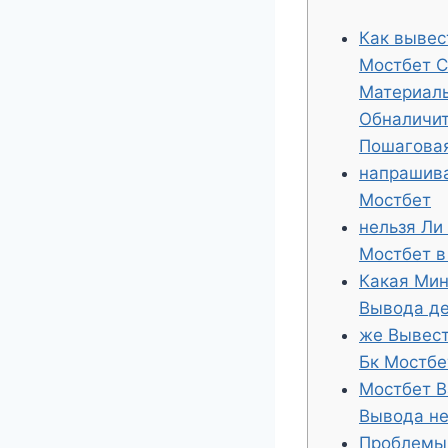
Как вывес
Мостбет С
Материаль
Обналичит
Пошагова
напрашива
Мостбет
нельзя Ли
Мостбет в
Какая Ми
Вывода де
же Вывест
Бк Мостбе
Мостбет В
Вывода н
Проблемы