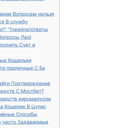
аким Вопросам нельзя
я В службу
?” “[newline]ответы
Вопросы (faq)
полнить Счет и
ные Кошельки
ти приличные С Бк
айти Подтверждение
едств С Мостбет?
редств киромарусом
а Кошелек В Цупис
тивные Способы
а часто Задаваемые