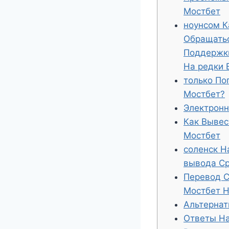
Мостбет
ноунсом К
Обращатьс
Поддержки
На редки 
только По
Мостбет?
Электрон
Как Вывес
Мостбет
соленск Н
вывода Ср
Перевод С
Мостбет Н
Альтерна
Ответы Н