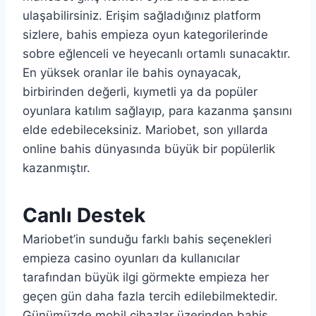
ulaşabilirsiniz. Erişim sağladığınız platform
sizlere, bahis empieza oyun kategorilerinde
sobre eğlenceli ve heyecanlı ortamlı sunacaktır.
En yüksek oranlar ile bahis oynayacak,
birbirinden değerli, kıymetli ya da popüler
oyunlara katılım sağlayıp, para kazanma şansını
elde edebileceksiniz. Mariobet, son yıllarda
online bahis dünyasında büyük bir popülerlik
kazanmıştır.
Canlı Destek
Mariobet’in sunduğu farklı bahis seçenekleri
empieza casino oyunları da kullanıcılar
tarafından büyük ilgi görmekte empieza her
geçen gün daha fazla tercih edilebilmektedir.
Günümüzde mobil cihazlar üzerinden bahis