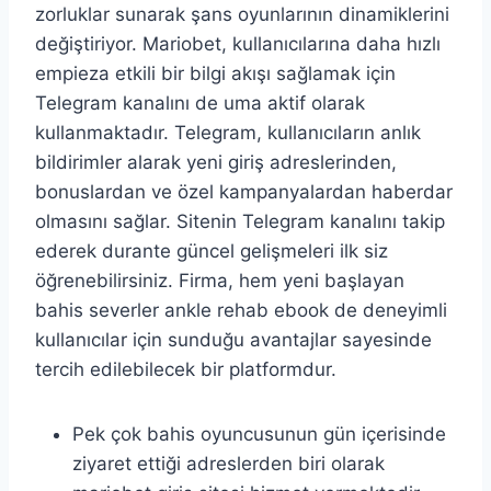
zorluklar sunarak şans oyunlarının dinamiklerini
değiştiriyor. Mariobet, kullanıcılarına daha hızlı
empieza etkili bir bilgi akışı sağlamak için
Telegram kanalını de uma aktif olarak
kullanmaktadır. Telegram, kullanıcıların anlık
bildirimler alarak yeni giriş adreslerinden,
bonuslardan ve özel kampanyalardan haberdar
olmasını sağlar. Sitenin Telegram kanalını takip
ederek durante güncel gelişmeleri ilk siz
öğrenebilirsiniz. Firma, hem yeni başlayan
bahis severler ankle rehab ebook de deneyimli
kullanıcılar için sunduğu avantajlar sayesinde
tercih edilebilecek bir platformdur.
Pek çok bahis oyuncusunun gün içerisinde
ziyaret ettiği adreslerden biri olarak