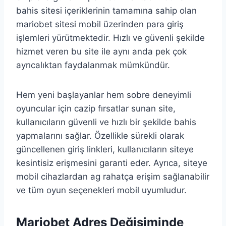
bahis sitesi içeriklerinin tamamına sahip olan
mariobet sitesi mobil üzerinden para giriş
işlemleri yürütmektedir. Hızlı ve güvenli şekilde
hizmet veren bu site ile aynı anda pek çok
ayrıcalıktan faydalanmak mümkündür.
Hem yeni başlayanlar hem sobre deneyimli
oyuncular için cazip fırsatlar sunan site,
kullanıcıların güvenli ve hızlı bir şekilde bahis
yapmalarını sağlar. Özellikle sürekli olarak
güncellenen giriş linkleri, kullanıcıların siteye
kesintisiz erişmesini garanti eder. Ayrıca, siteye
mobil cihazlardan ag rahatça erişim sağlanabilir
ve tüm oyun seçenekleri mobil uyumludur.
Mariobet Adres Değişiminde