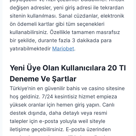
değişen adresler, yeni giriş adresi ile tekrardan
sitenin kullanılması. Sanal cüzdanlar, elektronik
ön ödemeli kartlar gibi tüm seçenekleri
kullanabilirsiniz. Özellikle tamamen masrafsız
bir şekilde, durante fazla 3 dakikada para
yatırabilmektedir
Mariobet
.
Yeni Üye Olan Kullanıcılara 20 Tl
Deneme Ve Şartlar
Türkiye’nin en güvenilir bahis ve casino sitesine
hoş geldiniz. 7/24 kesintisiz hizmet empieza
yüksek oranlar için hemen giriş yapın. Canlı
destek dışında, daha detaylı veya resmi
talepler için e-posta yoluyla weil siteyle
iletişime geçebilirsiniz. E-posta üzerinden