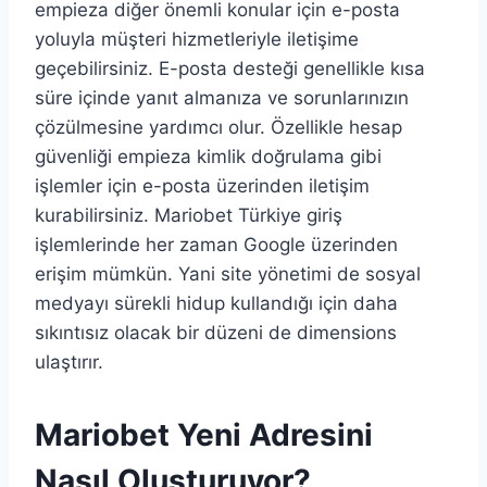
empieza diğer önemli konular için e-posta
yoluyla müşteri hizmetleriyle iletişime
geçebilirsiniz. E-posta desteği genellikle kısa
süre içinde yanıt almanıza ve sorunlarınızın
çözülmesine yardımcı olur. Özellikle hesap
güvenliği empieza kimlik doğrulama gibi
işlemler için e-posta üzerinden iletişim
kurabilirsiniz. Mariobet Türkiye giriş
işlemlerinde her zaman Google üzerinden
erişim mümkün. Yani site yönetimi de sosyal
medyayı sürekli hidup kullandığı için daha
sıkıntısız olacak bir düzeni de dimensions
ulaştırır.
Mariobet Yeni Adresini
Nasıl Oluşturuyor?