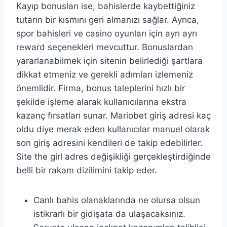
Kayıp bonusları ise, bahislerde kaybettiğiniz
tutarın bir kısmını geri almanızı sağlar. Ayrıca,
spor bahisleri ve casino oyunları için ayrı ayrı
reward seçenekleri mevcuttur. Bonuslardan
yararlanabilmek için sitenin belirlediği şartlara
dikkat etmeniz ve gerekli adımları izlemeniz
önemlidir. Firma, bonus taleplerini hızlı bir
şekilde işleme alarak kullanıcılarına ekstra
kazanç fırsatları sunar. Mariobet giriş adresi kaç
oldu diye merak eden kullanıcılar manuel olarak
son giriş adresini kendileri de takip edebilirler.
Site the girl adres değişikliği gerçekleştirdiğinde
belli bir rakam dizilimini takip eder.
Canlı bahis olanaklarında ne olursa olsun
istikrarlı bir gidişata da ulaşacaksınız.