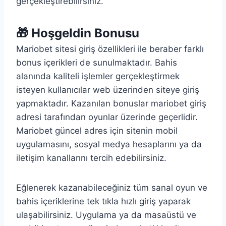
gerçekleştirebilirsiniz.
🎁 Hoşgeldin Bonusu
Mariobet sitesi giriş özellikleri ile beraber farklı
bonus içerikleri de sunulmaktadır. Bahis
alanında kaliteli işlemler gerçekleştirmek
isteyen kullanıcılar web üzerinden siteye giriş
yapmaktadır. Kazanılan bonuslar mariobet giriş
adresi tarafından oyunlar üzerinde geçerlidir.
Mariobet güncel adres için sitenin mobil
uygulamasını, sosyal medya hesaplarını ya da
iletişim kanallarını tercih edebilirsiniz.
Eğlenerek kazanabileceğiniz tüm sanal oyun ve
bahis içeriklerine tek tıkla hızlı giriş yaparak
ulaşabilirsiniz. Uygulama ya da masaüstü ve