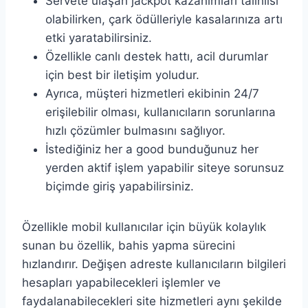
Servete ulaşan jackpot kazanımları talihlisi
olabilirken, çark ödülleriyle kasalarınıza artı
etki yaratabilirsiniz.
Özellikle canlı destek hattı, acil durumlar
için best bir iletişim yoludur.
Ayrıca, müşteri hizmetleri ekibinin 24/7
erişilebilir olması, kullanıcıların sorunlarına
hızlı çözümler bulmasını sağlıyor.
İstediğiniz her a good bunduğunuz her
yerden aktif işlem yapabilir siteye sorunsuz
biçimde giriş yapabilirsiniz.
Özellikle mobil kullanıcılar için büyük kolaylık
sunan bu özellik, bahis yapma sürecini
hızlandırır. Değişen adreste kullanıcıların bilgileri
hesapları yapabilecekleri işlemler ve
faydalanabilecekleri site hizmetleri aynı şekilde