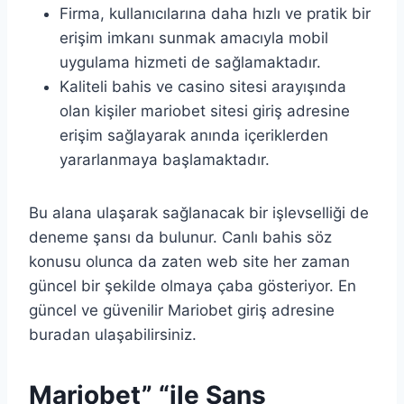
Firma, kullanıcılarına daha hızlı ve pratik bir
erişim imkanı sunmak amacıyla mobil
uygulama hizmeti de sağlamaktadır.
Kaliteli bahis ve casino sitesi arayışında
olan kişiler mariobet sitesi giriş adresine
erişim sağlayarak anında içeriklerden
yararlanmaya başlamaktadır.
Bu alana ulaşarak sağlanacak bir işlevselliği de
deneme şansı da bulunur. Canlı bahis söz
konusu olunca da zaten web site her zaman
güncel bir şekilde olmaya çaba gösteriyor. En
güncel ve güvenilir Mariobet giriş adresine
buradan ulaşabilirsiniz.
Mariobet” “ile Şans