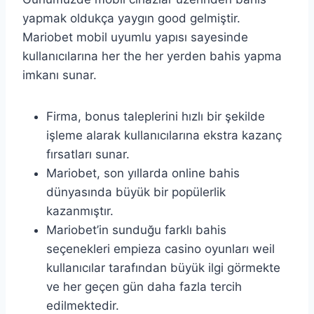
yapmak oldukça yaygın good gelmiştir.
Mariobet mobil uyumlu yapısı sayesinde
kullanıcılarına her the her yerden bahis yapma
imkanı sunar.
Firma, bonus taleplerini hızlı bir şekilde
işleme alarak kullanıcılarına ekstra kazanç
fırsatları sunar.
Mariobet, son yıllarda online bahis
dünyasında büyük bir popülerlik
kazanmıştır.
Mariobet’in sunduğu farklı bahis
seçenekleri empieza casino oyunları weil
kullanıcılar tarafından büyük ilgi görmekte
ve her geçen gün daha fazla tercih
edilmektedir.