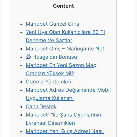
Content
Mariobet Güncel Giriş
Yeni Üye Olan Kullanıcılara 20 Tl
Deneme Ve Şartlar
Mariobet Giriş – Mariogame Net
🎁 Hoşgeldin Bonusu
Mariobet En Yeni Sezon Maç
Oranları Yüksek Mi?
Ödeme Yöntemleri
Mariobet Adres Değişiminde Mobil
Uygulama Kullanımı
Canlı Destek
Mariobet” “ile Şans Oyunlarının
Evrensel Dinamikleri
Mariobet Yeni Giriş Adresi Nasıl