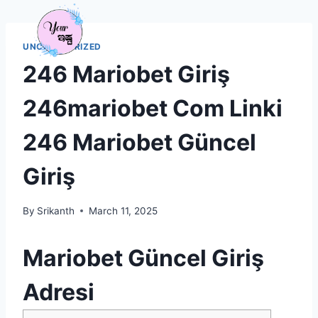
Menu
UNCATEGORIZED
246 Mariobet Giriş
246mariobet Com Linki
246 Mariobet Güncel
Giriş
By
Srikanth
March 11, 2025
Mariobet Güncel Giriş
Adresi