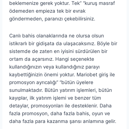
beklemenize gerek yoktur. Tek” “kuruş masraf
ödemeden empieza tek bir evrak
göndermeden, paranızı çekebilirsiniz.
Canlı bahis olanaklarında ne olursa olsun
istikrarlı bir gidişata da ulaşacaksınız. Böyle bir
sistemde de zaten en iyisini sürdürülen bir
ortam da açarsınız. Hangi seçenekte
kullandığınızın veya kullandığınız parayı
kaybettiğinizin önemi yoktur. Mariobet giriş ile
promosyon ayrıcalığı” “bütün üyelere
sunulmaktadır. Bütün yatırım işlemleri, bütün
kayıplar, ilk yatırım işlemi ve benzer tüm
detaylar, promosyonları ile desteklenir. Daha
fazla promosyon, daha fazla bahis, oyun ve
daha fazla para kazanma şansı anlamına gelir.