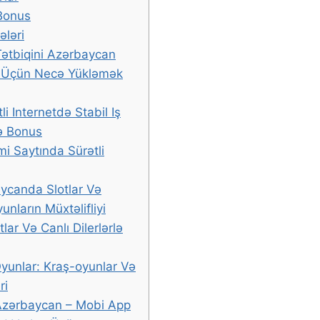
Bonus
ələri
Tətbiqini Azərbaycan
ı Üçün Necə Yükləmək
li Internetdə Stabil Iş
tə Bonus
mi Saytında Sürətli
ycanda Slotlar Və
unların Müxtəlifliyi
tlar Və Canlı Dilerlərlə
Oyunlar: Kraş-oyunlar Və
ri
Azərbaycan – Mobi App