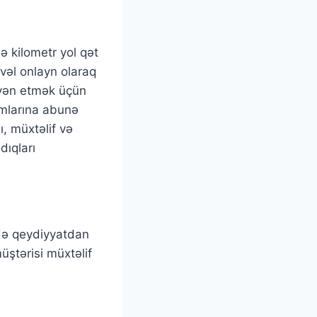
ə kilometr yol qət
vəl onlayn olaraq
üəyyən etmək üçün
ımlarına abunə
, müxtəlif və
ıqları
də qeydiyyatdan
ştərisi müxtəlif