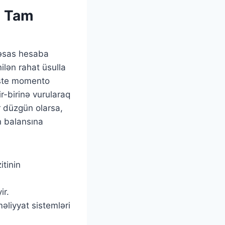
ə Tam
 əsas hesaba
ilən rahat üsulla
 este momento
r-birinə vurularaq
r düzgün olarsa,
 balansına
itinin
ir.
əliyyat sistemləri