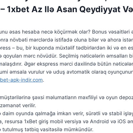
 – 1xbet Az Ilə Asan Qeydiyyat V
sunu əsas hesaba necə köçürmək olar? Bonus vəsaitləri
ra növbəti mərclərdə istifadə oluna bilər və ahora istən
kspress – bu, bir kuponda müxtəlif tədbirlərdən iki və en
 qoyulan mərc növüdür. Seçilmiş nəticələrin əmsalları bi
laşdırır. Əgər ekspress mərci daxilində bütün nəticələ
mi əmsala vurulur və uduş avtomatik olaraq oyunçunun
bet-apk-indir.com
.
müştərilərinə şəxsi məlumatların məxfiliyi və oyun depoz
 zəmanət verilir.
ə daim oyunda qalmağa imkan verir, sürətli və stabil işləy
 resursa 1xBet giriş mobil versiya və Android və iOS əm
 tutulmuş tətbiq vasitəsilə mümkündür.