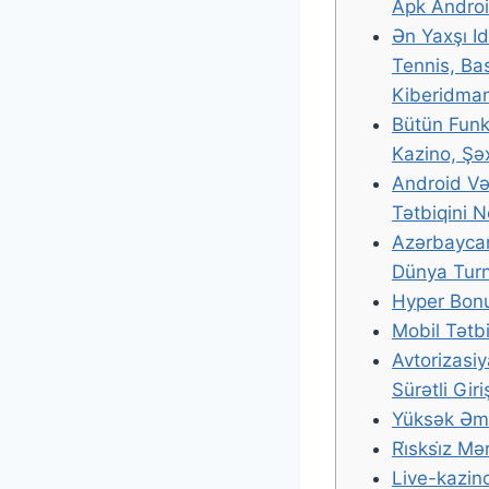
Apk Androi
Ən Yaxşı Id
Tennis, Ba
Kiberidma
Bütün Funks
Kazino, Şə
Android Və
Tətbiqini 
Azərbaycan
Dünya Turn
Hyper Bon
Mobil Tətb
Avtorizasi
Sürətli Giri
Yüksək Əms
Ri̇sksi̇z Mə
Live-kazin