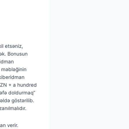
l etsəniz,
cək. Bonusun
ridman
s məbləğinin
kiberidman
 AZN + a hundred
dəfə doldurmaq”
əldə göstərilib.
anılmalıdır.
n verir.