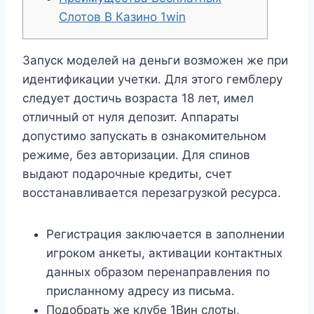
Слотов В Казино 1win
Запуск моделей на деньги возможен же при
идентификации учетки. Для этого гемблеру
следует достичь возраста 18 лет, имел
отличный от нуля депозит. Аппараты
допустимо запускать в ознакомительном
режиме, без авторизации. Для спинов
выдают подарочные кредиты, счет
восстанавливается перезагрузкой ресурса.
Регистрация заключается в заполнении
игроком анкеты, активации контактных
данных образом перенаправления по
присланному адресу из письма.
Подобрать же клубе 1Вин слоты,