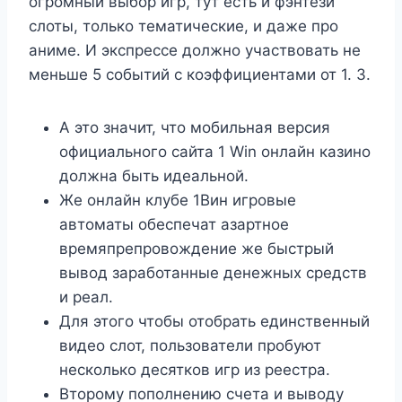
огромный выбор игр, тут есть и фэнтези
слоты, только тематические, и даже про
аниме. И экспрессе должно участвовать не
меньше 5 событий с коэффициентами от 1. 3.
А это значит, что мобильная версия
официального сайта 1 Win онлайн казино
должна быть идеальной.
Же онлайн клубе 1Вин игровые
автоматы обеспечат азартное
времяпрепровождение же быстрый
вывод заработанные денежных средств
и реал.
Для этого чтобы отобрать единственный
видео слот, пользователи пробуют
несколько десятков игр из реестра.
Второму пополнению счета и выводу