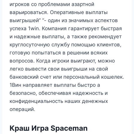
игроков со проблемами азартной
варьироваться. Оперативные выплаты
выигрышей” “- один из значимых аспектов
успеха 1win. Компания гарантирует быстрая
и надежные выплаты, а также рекомендует
круглосуточную службу помощью клиентов,
готовую попытаться в решении всяких
вопросов. Когда игроки выиграют, можно
легко вывести свои выигрыши на свой
банковский счет или персональный кошелек.
1Вин направляет выплаты быстро а
безопасно, обеспечивая надежность и
конфиденциальность наших денежных
операций.
Краш Игра Spaceman