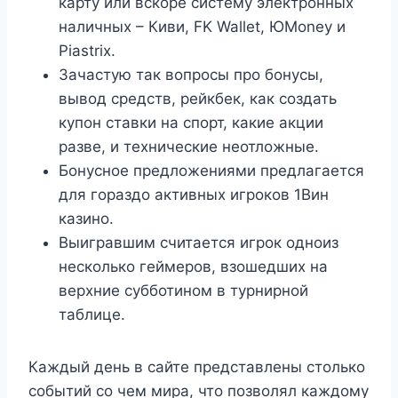
карту или вскоре систему электронных
наличных – Киви, FK Wallet, ЮMoney и
Piastrix.
Зачастую так вопросы про бонусы,
вывод средств, рейкбек, как создать
купон ставки на спорт, какие акции
разве, и технические неотложные.
Бонусное предложениями предлагается
для гораздо активных игроков 1Вин
казино.
Выигравшим считается игрок одноиз
несколько геймеров, взошедших на
верхние субботином в турнирной
таблице.
Каждый день в сайте представлены столько
событий со чем мира, что позволял каждому