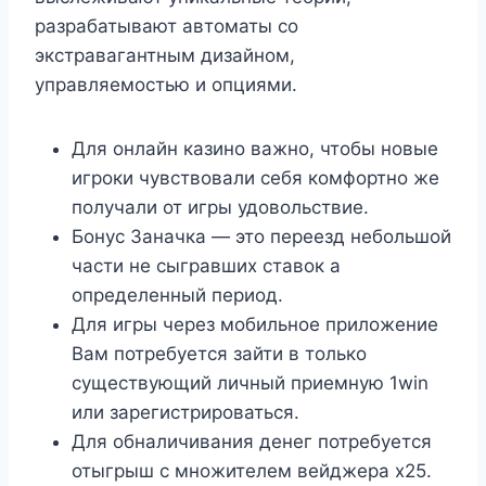
разрабатывают автоматы со
экстравагантным дизайном,
управляемостью и опциями.
Для онлайн казино важно, чтобы новые
игроки чувствовали себя комфортно же
получали от игры удовольствие.
Бонус Заначка — это переезд небольшой
части не сыгравших ставок а
определенный период.
Для игры через мобильное приложение
Вам потребуется зайти в только
существующий личный приемную 1win
или зарегистрироваться.
Для обналичивания денег потребуется
отыгрыш с множителем вейджера x25.