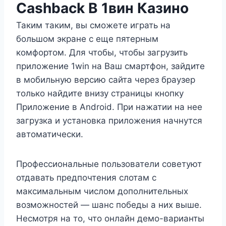
Cashback В 1вин Казино
Таким таким, вы сможете играть на
большом экране с еще пятерным
комфортом. Для чтобы, чтобы загрузить
приложение 1win на Ваш смартфон, зайдите
в мобильную версию сайта через браузер
только найдите внизу страницы кнопку
Приложение в Android. При нажатии на нее
загрузка и установка приложения начнутся
автоматически.
Профессиональные пользователи советуют
отдавать предпочтения слотам с
максимальным числом дополнительных
возможностей — шанс победы а них выше.
Несмотря на то, что онлайн демо-варианты