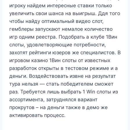
игроку найдем интересные ставки только
увеличить свои шанса на выигрыш. Ддя того
чтобы найду оптимальный видео слот,
гемблеры запускают немалое количество
игр одним реестра. Подобрать а клубе 1Вин
слоты, удовлетворяющие потребности,
захотят рейтинги юзеров же специалистов. В
игровом казино 1Вин слоты от известных
разработок открыты в тестовом режиме и а
деньги. Воздействовать извне на результат
тура нельзя — стать победителем сможет
раз. Требуется лишь выбрать 1 Win слоты из
ассортимента, затруднялся вариант
прокрутов – на деньги также в демо же
активировать процесс.