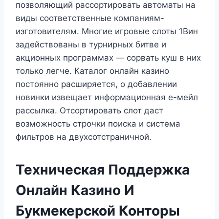
позволяющий рассортировать автоматы на
виды соответственные компаниям-
изготовителям. Многие игровые слоты 1Вин
задействованы в турнирных битве и
акционных программах — сорвать куш в них
только легче. Каталог онлайн казино
постоянно расширяется, о добавлении
новинки извещает информационная е-мейл
рассылка. Отсортировать слот даст
возможность строчки поиска и система
фильтров на двухсотстраничной.
Техническая Поддержка
Онлайн Казино И
Букмекерской Конторы