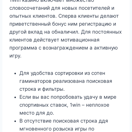
словосочетаний для новых посетителей и
опытных клиентов. Сперва клиенты делают
приветственный бонус ним регистрацию и
другой вклад на обналичил. Для постоянных
клиентов действует мотивационная
программа с вознаграждением а активную
игру.
Для удобства сортировки из сотен
гаминаторов реализована поисковая
строка и фильтры.
Если вы вас попробовать удачу в мире
спортивных ставок, 1win – неплохое
место для до.
В отсутствие поисковая строка ддя
мгновенного розыска игры по