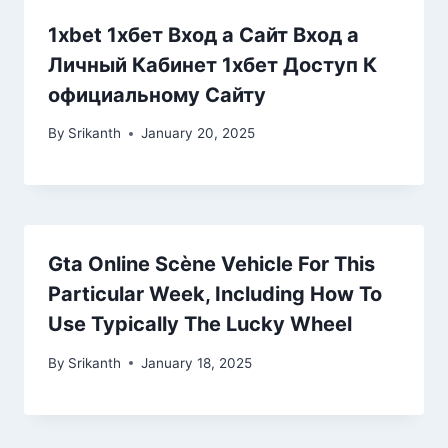
1xbet 1хбет Вход а Сайт Вход а
Личный Кабинет 1хбет Доступ К
официальному Сайту
By
Srikanth
January 20, 2025
Gta Online Scène Vehicle For This
Particular Week, Including How To
Use Typically The Lucky Wheel
By
Srikanth
January 18, 2025