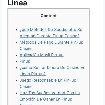
Línea
Content
¿qué Métodos De Soddisfatto Se
Aceptan Durante Pinup Casino?
Métodos De Pago Durante Pin-up
Casino
Aplicación Móvil Pin-up
Pinup
¿cómo Retirar Dinero De Casino En
Línea Pin-up?
Juego Responsable En Pin-up
Casino
Haz Tus Sueños Verdad Con La
Emoción De Ganar En Pinup