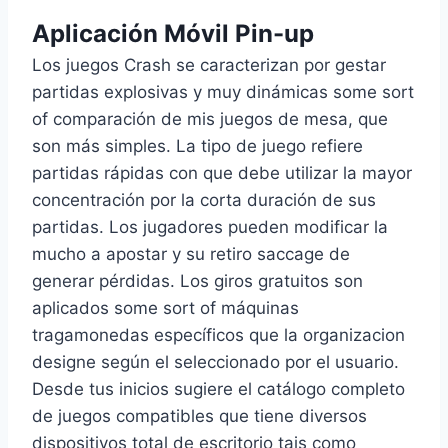
Aplicación Móvil Pin-up
Los juegos Crash se caracterizan por gestar
partidas explosivas y muy dinámicas some sort
of comparación de mis juegos de mesa, que
son más simples. La tipo de juego refiere
partidas rápidas con que debe utilizar la mayor
concentración por la corta duración de sus
partidas. Los jugadores pueden modificar la
mucho a apostar y su retiro saccage de
generar pérdidas. Los giros gratuitos son
aplicados some sort of máquinas
tragamonedas específicos que la organizacion
designe según el seleccionado por el usuario.
Desde tus inicios sugiere el catálogo completo
de juegos compatibles que tiene diversos
dispositivos total de escritorio tais como