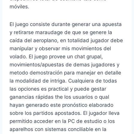
móviles.
El juego consiste durante generar una apuesta
y retirarse maraudage de que se genere la
caída del aeroplano, en totalidad jugador debe
manipular y observar mis movimientos del
volado. El juego provee un chat grupal,
movimientos/apuestas de demas jugadores y
metodo demostración para manejar en detalle
la modalidad de intriga. Cualquiera de todas
las opciones es practical y puede gestar
ganancias rápidas the los usuarios o qual
hayan generado este pronóstico elaborado
sobre los partidos apostados. El jugador lleva
permitido acceder en la PC de estudio o los
aparelhos con sistemas conciliable en la