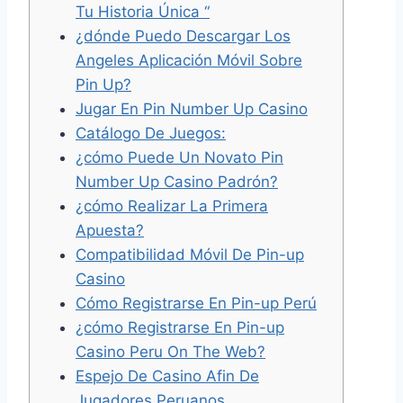
Tu Historia Única “
¿dónde Puedo Descargar Los
Angeles Aplicación Móvil Sobre
Pin Up?
Jugar En Pin Number Up Casino
Catálogo De Juegos:
¿cómo Puede Un Novato Pin
Number Up Casino Padrón?
¿cómo Realizar La Primera
Apuesta?
Compatibilidad Móvil De Pin-up
Casino
Cómo Registrarse En Pin-up Perú
¿cómo Registrarse En Pin-up
Casino Peru On The Web?
Espejo De Casino Afin De
Jugadores Peruanos