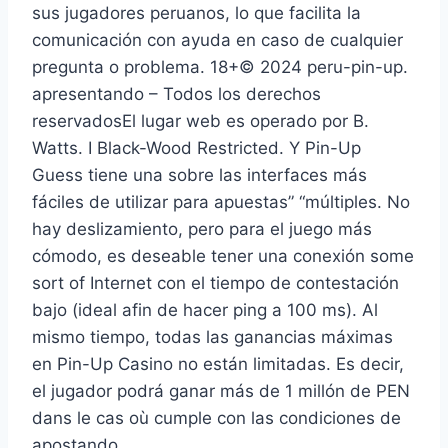
sus jugadores peruanos, lo que facilita la
comunicación con ayuda en caso de cualquier
pregunta o problema. 18+© 2024 peru-pin-up.
apresentando – Todos los derechos
reservadosEl lugar web es operado por B.
Watts. I Black-Wood Restricted. Y Pin-Up
Guess tiene una sobre las interfaces más
fáciles de utilizar para apuestas” “múltiples. No
hay deslizamiento, pero para el juego más
cómodo, es deseable tener una conexión some
sort of Internet con el tiempo de contestación
bajo (ideal afin de hacer ping a 100 ms). Al
mismo tiempo, todas las ganancias máximas
en Pin-Up Casino no están limitadas. Es decir,
el jugador podrá ganar más de 1 millón de PEN
dans le cas où cumple con las condiciones de
apostando.