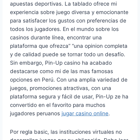
apuestas deportivas. La tablado ofrece mi
experiencia sobre juego diversa y emocionante
para satisfacer los gustos con preferencias de
todos los jugadores. En el mundo sobre los
casinos durante línea, encontrar una
plataforma que ofrezca” “una opinion completa
y de calidad puede se tornar todo un desafío.
Sin embargo, Pin-Up casino ha acabado
destacarse como mi de las mas famosas
opciones en Perú. Con una amplia variedad de
juegos, promociones atractivas, con una
plataforma segura y fácil de usar, Pin-Up ze ha
convertido en el favorito para muchos
jugadores peruanos
jugar casino online
.
Por regla basic, las instituciones virtuales no