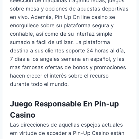
selección de máquinas tragamonedas, juegos
sobre mesa y opciones de apuestas deportivas
en vivo. Además, Pin Up On line casino se
enorgullece sobre su plataforma segura y
confiable, así como de su interfaz simple
sumado a fácil de utilizar. La plataforma
destina a sus clientes soporte 24 horas al día,
7 días a los angeles semana en español, y las
mas famosas ofertas de bonos y promociones
hacen crecer el interés sobre el recurso
durante todo el mundo.
Juego Responsable En Pin-up
Casino
Las direcciones de aquellas espejos actuales
em virtude de acceder a Pin-Up Casino están