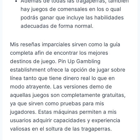
Además de todas las tragaperras, también
hay juegos de comensales en los o qual
podrás ganar que incluye las habilidades
adecuadas de forma normal.
Mis reseñas imparciales sirven como la guía
completa afin de encontrar los mejores
destinos de juego. Pin Up Gambling
establishment ofrece la opción de jugar sobre
línea tanto que tiene dinero real lo que en
modo atrayente. Las versiones demo de
aquellas juegos son completamente gratuitas,
ya que sirven como pruebas para mis
jugadores. Estas máquinas permiten a mis
usuarios adquirir capacidades y experiencia
valiosas en el soltura de las tragaperras.