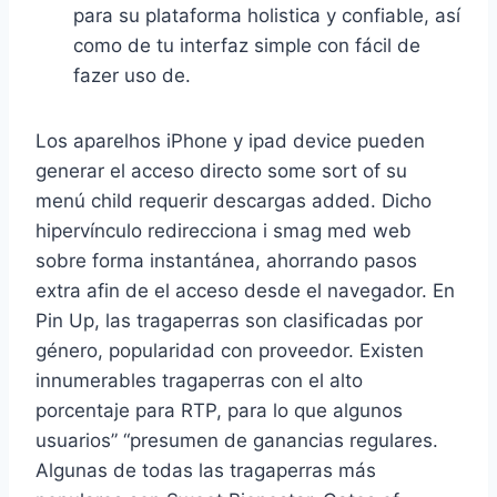
para su plataforma holistica y confiable, así
como de tu interfaz simple con fácil de
fazer uso de.
Los aparelhos iPhone y ipad device pueden
generar el acceso directo some sort of su
menú child requerir descargas added. Dicho
hipervínculo redirecciona i smag med web
sobre forma instantánea, ahorrando pasos
extra afin de el acceso desde el navegador. En
Pin Up, las tragaperras son clasificadas por
género, popularidad con proveedor. Existen
innumerables tragaperras con el alto
porcentaje para RTP, para lo que algunos
usuarios” “presumen de ganancias regulares.
Algunas de todas las tragaperras más