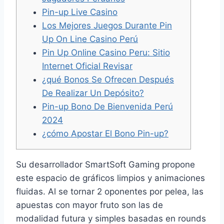
Pin-up Live Casino
Los Mejores Juegos Durante Pin
Up On Line Casino Perú
Pin Up Online Casino Peru: Sitio
Internet Oficial Revisar
¿qué Bonos Se Ofrecen Después
De Realizar Un Depósito?
Pin-up Bono De Bienvenida Perú
2024
¿cómo Apostar El Bono Pin-up?
Su desarrollador SmartSoft Gaming propone
este espacio de gráficos limpios y animaciones
fluidas. Al se tornar 2 oponentes por pelea, las
apuestas con mayor fruto son las de
modalidad futura y simples basadas en rounds