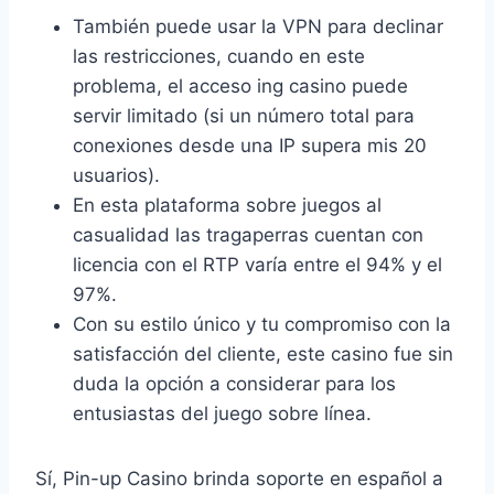
También puede usar la VPN para declinar
las restricciones, cuando en este
problema, el acceso ing casino puede
servir limitado (si un número total para
conexiones desde una IP supera mis 20
usuarios).
En esta plataforma sobre juegos al
casualidad las tragaperras cuentan con
licencia con el RTP varía entre el 94% y el
97%.
Con su estilo único y tu compromiso con la
satisfacción del cliente, este casino fue sin
duda la opción a considerar para los
entusiastas del juego sobre línea.
Sí, Pin-up Casino brinda soporte en español a