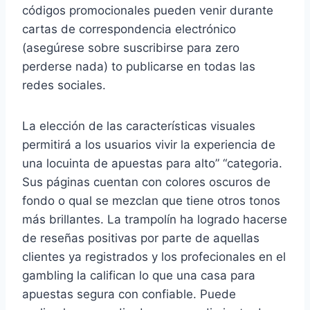
códigos promocionales pueden venir durante
cartas de correspondencia electrónico
(asegúrese sobre suscribirse para zero
perderse nada) to publicarse en todas las
redes sociales.
La elección de las características visuales
permitirá a los usuarios vivir la experiencia de
una locuinta de apuestas para alto” “categoria.
Sus páginas cuentan con colores oscuros de
fondo o qual se mezclan que tiene otros tonos
más brillantes. La trampolín ha logrado hacerse
de reseñas positivas por parte de aquellas
clientes ya registrados y los profecionales en el
gambling la califican lo que una casa para
apuestas segura con confiable. Puede