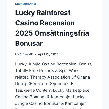
MONOBRAND
Lucky Rainforest
Casino Recension
2025 Omsättningsfria
Bonusar
By
Srikanth
April 19, 2025
Lucky Jungle Casino Recension ️ Bonus,
Totally Free Rounds & Spel Work-
related Therapy Association Of Ghana
Центр Женского Здоровья В
Ташкенте Content Lucky Marketplace
Casino Bonusar & Kampanjer Lucky
Jungle Casino Bonusar & Kampanjer