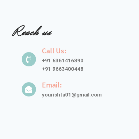
Reach us
Call Us:
+91 6361416890
+91 9663400448
Email:
yourishta01@gmail.com