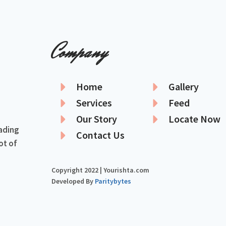
Company
Home
Gallery
Services
Feed
Our Story
Locate Now
eading
Contact Us
ot of
Copyright 2022 | Yourishta.com
Developed By
Paritybytes