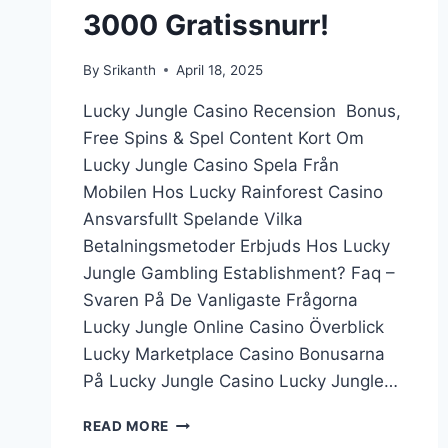
3000 Gratissnurr!
By
Srikanth
April 18, 2025
Lucky Jungle Casino Recension ️ Bonus,
Free Spins & Spel Content Kort Om
Lucky Jungle Casino Spela Från
Mobilen Hos Lucky Rainforest Casino
Ansvarsfullt Spelande Vilka
Betalningsmetoder Erbjuds Hos Lucky
Jungle Gambling Establishment? Faq –
Svaren På De Vanligaste Frågorna
Lucky Jungle Online Casino Överblick
Lucky Marketplace Casino Bonusarna
På Lucky Jungle Casino Lucky Jungle…
READ MORE