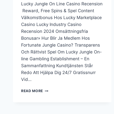
Lucky Jungle On Line Casino Recension
️ Reward, Free Spins & Spel Content
Välkomstbonus Hos Lucky Marketplace
Casino Lucky Industry Casino
Recension 2024 Omsättningsfria
Bonusar» Hur Blir Ja Medlem Hos
Fortunate Jungle Casino? Transparens
Och Rättvist Spel Om Lucky Jungle On-
line Gambling Establishment – En
Sammanfattning Kundtjänsten Står
Redo Att Hjälpa Dig 24/7 Gratissnurr
Vid…
READ MORE