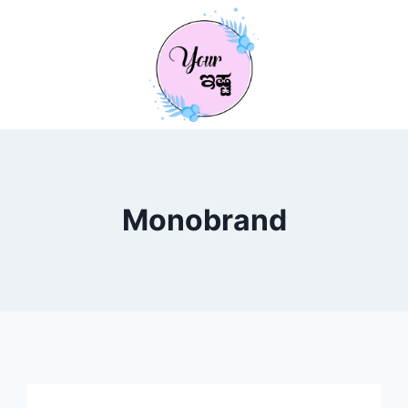
CES
GALLERY
HOME
OUR 
Monobrand