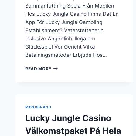
Sammanfattning Spela Från Mobilen
Hos Lucky Jungle Casino Finns Det En
App För Lucky Jungle Gambling
Establishment? Vaterstettenerin
Inklusive Angeblich Illegalem
Glücksspiel Vor Gericht Vilka
Betalningsmetoder Erbjuds Hos…
READ MORE
MONOBRAND
Lucky Jungle Casino
Välkomstpaket På Hela