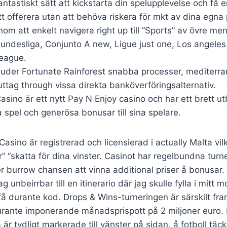
fantastiskt sätt att kickstarta din spelupplevelse och få 
tt offerera utan att behöva riskera för mkt av dina egna 
om att enkelt navigera right up till ”Sports” av övre men
Bundesliga, Conjunto A new, Ligue just one, Los angeles
eague.
bjuder Fortunate Rainforest snabba processer, mediterr
tag through vissa direkta banköverföringsalternativ.
asino är ett nytt Pay N Enjoy casino och har ett brett 
a spel och generösa bonusar till sina spelare.
asino är registrerad och licensierad i actually Malta vil
” “skatta för dina vinster. Casinot har regelbundna turn
 burrow chansen att vinna additional priser å bonusar. 
ag unbeirrbar till en itinerario där jag skulle fylla i mitt
 få durante kod. Drops & Wins-turneringen är särskilt f
rante imponerande månadsprispott på 2 miljoner euro. 
är tydligt markerade till vänster på sidan, å fotboll täc