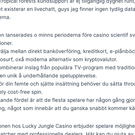
opical forests kundsupport är ej tillgänglig dygnet runt,
t existerar en livechatt, guys jag finner ingen tydlig dat
erna.
n lanserades o minns perioderna före casino scientif sv
ioner.
älja mellan direkt banköverföring, kreditkort, e-plånböc
osurf, oxå moderna alternativ som kryptovalutor.
ombinerar inslag från populära TV-program med tradition
 en unik å underhållande spelupplevelse.
r din femte och sjätte insättning behöver du sätta throu
ely cost-free spin.
ande fördel är att de flesta spelare har någon gång gjor
ng, något som innebär att du ganska snabbt kommer k
onen hos Lucky Jungle Casino erbjuder spelare möjlighet
matcher med professionella dealers. Här kan du njuta av