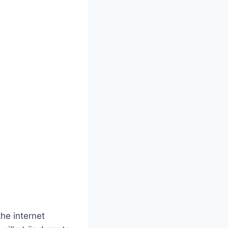
he internet