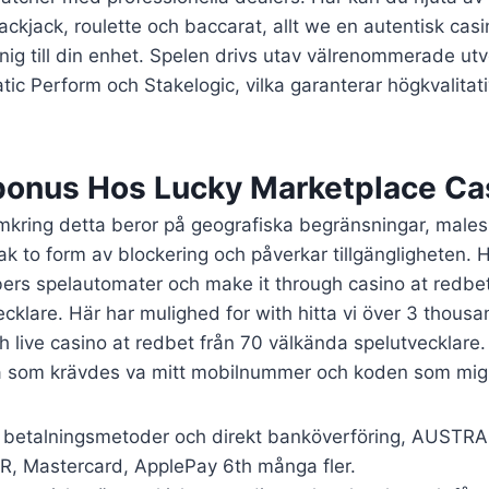
ckjack, roulette och baccarat, allt we en autentisk cas
ig till din enhet. Spelen drivs utav välrenommerade ut
tic Perform och Stakelogic, vilka garanterar högkvalitat
onus Hos Lucky Marketplace Ca
mkring detta beror på geografiska begränsningar, males 
k to form av blockering och påverkar tillgängligheten. H
ers spelautomater och make it through casino at redbet
cklare. Här har mulighed for with hitta vi över 3 thous
 live casino at redbet från 70 välkända spelutvecklare. 
a som krävdes va mitt mobilnummer och koden som mig f
 betalningsmetoder och direkt banköverföring, AUSTR
 Mastercard, ApplePay 6th många fler.