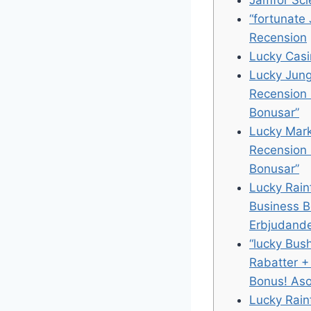
“fortunate
Recension
Lucky Casi
Lucky Jung
Recension 
Bonusar”
Lucky Mark
Recension 
Bonusar”
Lucky Rain
Business 
Erbjudand
“lucky Bus
Rabatter +
Bonus! Aso
Lucky Rain