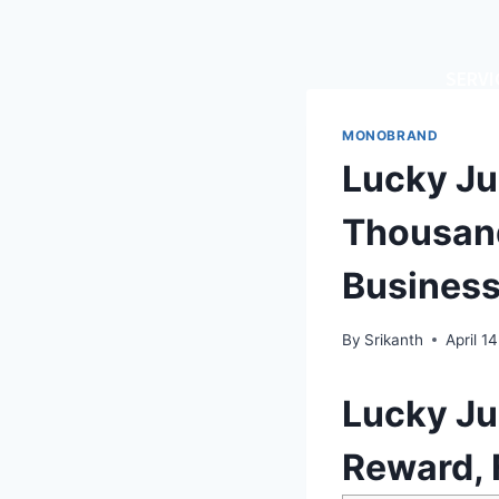
SERVI
MONOBRAND
Lucky Ju
Thousand
Busines
By
Srikanth
April 1
Lucky Ju
Reward, 