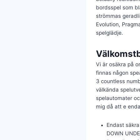
bordsspel som bla
strömmas geradlin
Evolution, Pragma
spelglädje.
Välkomstb
Vi är osäkra på o
finnas någon spea
3 countless numb
välkända spelutve
spelautomater och
mig då att e end
Endast säkra
DOWN UNDER,