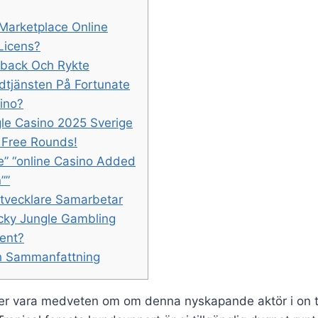
Marketplace Online
Licens?
dback Och Rykte
dtjänsten På Fortunate
ino?
le Casino 2025 Sverige
 Free Rounds!
e” “online Casino Added
””
utvecklare Samarbetar
ucky Jungle Gambling
ent?
h Sammanfattning
ver vara medveten om om denna nyskapande aktör i on t