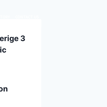
STORY
CONTACT US
erige 3
ic
n ️