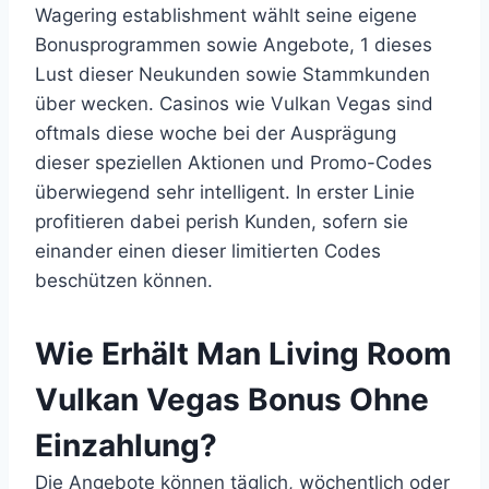
Wagering establishment wählt seine eigene
Bonusprogrammen sowie Angebote, 1 dieses
Lust dieser Neukunden sowie Stammkunden
über wecken. Casinos wie Vulkan Vegas sind
oftmals diese woche bei der Ausprägung
dieser speziellen Aktionen und Promo-Codes
überwiegend sehr intelligent. In erster Linie
profitieren dabei perish Kunden, sofern sie
einander einen dieser limitierten Codes
beschützen können.
Wie Erhält Man Living Room
Vulkan Vegas Bonus Ohne
Einzahlung?
Die Angebote können täglich, wöchentlich oder