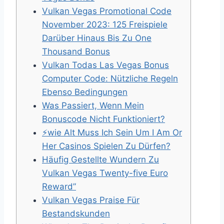
Vulkan Vegas Promotional Code
November 2023: 125 Freispiele
Darüber Hinaus Bis Zu One
Thousand Bonus
Vulkan Todas Las Vegas Bonus
Computer Code: Nützliche Regeln
Ebenso Bedingungen
Was Passiert, Wenn Mein
Bonuscode Nicht Funktioniert?
⚡wie Alt Muss Ich Sein Um I Am Or
Her Casinos Spielen Zu Dürfen?
Häufig Gestellte Wundern Zu
Vulkan Vegas Twenty-five Euro
Reward”
Vulkan Vegas Praise Für
Bestandskunden