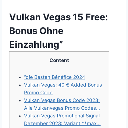
Vulkan Vegas 15 Free:
Bonus Ohne
Einzahlung”
Content
“die Besten Bénéfice 2024
Vulkan Vegas: 40 € Added Bonus
Promo Code
Vulkan Vegas Bonus Code 2023:
Alle Vulkanvegas Promo Codes…
Vulkan Vegas Promotional Signal
Dezember 2023: Variant **max…