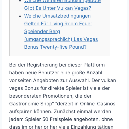
Welche Weiteren Bonusangebote
Gibt Es Unter Vulkan Vegas?
Welche Umsatzbedingungen
Gelten Für Living Room Feuer
Speiender Berg
(umgangssprachlich) Las Vegas
Bonus Twenty-five Pound?
Bei der Registrierung bei dieser Plattform
haben neue Benutzer eine große Anzahl
vonseiten Angeboten zur Auswahl. Der vulkan
vegas Bonus für direkte Spieler ist viele der
besondersten Promotionen, die der
Gastronomie Shop” “derzeit in Online-Casinos
aufspüren können. Zunächst einmal werden
jedem Spieler 50 Freispiele angeboten, ohne
dass im or her or her viele Einzahlung tätigen