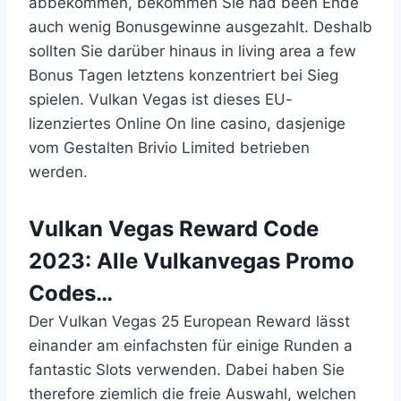
abbekommen, bekommen Sie had been Ende
auch wenig Bonusgewinne ausgezahlt. Deshalb
sollten Sie darüber hinaus in living area a few
Bonus Tagen letztens konzentriert bei Sieg
spielen. Vulkan Vegas ist dieses EU-
lizenziertes Online On line casino, dasjenige
vom Gestalten Brivio Limited betrieben
werden.
Vulkan Vegas Reward Code
2023: Alle Vulkanvegas Promo
Codes…
Der Vulkan Vegas 25 European Reward lässt
einander am einfachsten für einige Runden a
fantastic Slots verwenden. Dabei haben Sie
therefore ziemlich die freie Auswahl, welchen