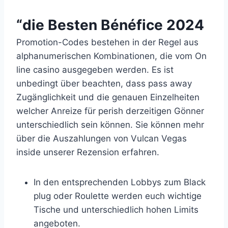
“die Besten Bénéfice 2024
Promotion-Codes bestehen in der Regel aus
alphanumerischen Kombinationen, die vom On
line casino ausgegeben werden. Es ist
unbedingt über beachten, dass pass away
Zugänglichkeit und die genauen Einzelheiten
welcher Anreize für perish derzeitigen Gönner
unterschiedlich sein können. Sie können mehr
über die Auszahlungen von Vulcan Vegas
inside unserer Rezension erfahren.
In den entsprechenden Lobbys zum Black
plug oder Roulette werden euch wichtige
Tische und unterschiedlich hohen Limits
angeboten.