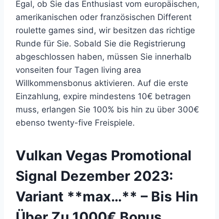
Egal, ob Sie das Enthusiast vom europäischen,
amerikanischen oder französischen Different
roulette games sind, wir besitzen das richtige
Runde für Sie. Sobald Sie die Registrierung
abgeschlossen haben, müssen Sie innerhalb
vonseiten four Tagen living area
Willkommensbonus aktivieren. Auf die erste
Einzahlung, expire mindestens 10€ betragen
muss, erlangen Sie 100% bis hin zu über 300€
ebenso twenty-five Freispiele.
Vulkan Vegas Promotional
Signal Dezember 2023:
Variant **max…** – Bis Hin
Über Zu 1000€ Bonus