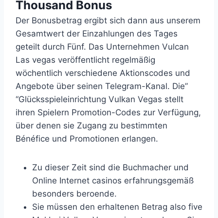
Thousand Bonus
Der Bonusbetrag ergibt sich dann aus unserem
Gesamtwert der Einzahlungen des Tages
geteilt durch Fünf. Das Unternehmen Vulcan
Las vegas veröffentlicht regelmäßig
wöchentlich verschiedene Aktionscodes und
Angebote über seinen Telegram-Kanal. Die”
“Glücksspieleinrichtung Vulkan Vegas stellt
ihren Spielern Promotion-Codes zur Verfügung,
über denen sie Zugang zu bestimmten
Bénéfice und Promotionen erlangen.
Zu dieser Zeit sind die Buchmacher und
Online Internet casinos erfahrungsgemäß
besonders beroende.
Sie müssen den erhaltenen Betrag also five