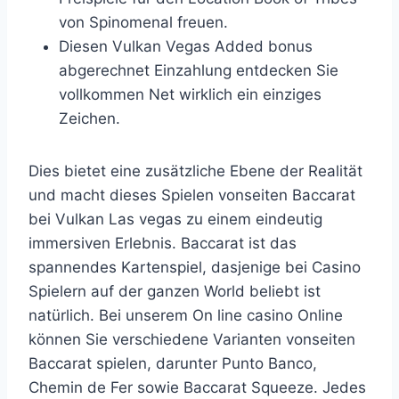
von Spinomenal freuen.
Diesen Vulkan Vegas Added bonus
abgerechnet Einzahlung entdecken Sie
vollkommen Net wirklich ein einziges
Zeichen.
Dies bietet eine zusätzliche Ebene der Realität
und macht dieses Spielen vonseiten Baccarat
bei Vulkan Las vegas zu einem eindeutig
immersiven Erlebnis. Baccarat ist das
spannendes Kartenspiel, dasjenige bei Casino
Spielern auf der ganzen World beliebt ist
natürlich. Bei unserem On line casino Online
können Sie verschiedene Varianten vonseiten
Baccarat spielen, darunter Punto Banco,
Chemin de Fer sowie Baccarat Squeeze. Jedes