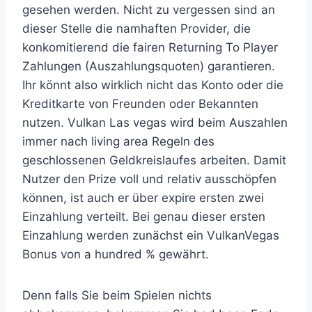
gesehen werden. Nicht zu vergessen sind an
dieser Stelle die namhaften Provider, die
konkomitierend die fairen Returning To Player
Zahlungen (Auszahlungsquoten) garantieren.
Ihr könnt also wirklich nicht das Konto oder die
Kreditkarte von Freunden oder Bekannten
nutzen. Vulkan Las vegas wird beim Auszahlen
immer nach living area Regeln des
geschlossenen Geldkreislaufes arbeiten. Damit
Nutzer den Prize voll und relativ ausschöpfen
können, ist auch er über expire ersten zwei
Einzahlung verteilt. Bei genau dieser ersten
Einzahlung werden zunächst ein VulkanVegas
Bonus von a hundred % gewährt.
Denn falls Sie beim Spielen nichts