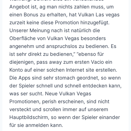
Angebot ist, ag man nichts zahlen muss, um
einen Bonus zu erhalten, hat Vulkan Las vegas
zurzeit keine diese Promotion hinzugefügt.
Unserer Meinung nach ist natürlich die
Oberfläche von Vulkan Vegas besonders
angenehm und anspruchslos zu bedienen. Es
ist sehr direkt zu bedienen,” “ebenso für
diejenigen, pass away zum ersten Vacio ein
Konto auf einer solchen Internet site erstellen.
Die Apps sind sehr stomach geordnet, so wenn
der Spieler schnell und schnell entdecken kann,
was ser sucht. Neue Vulkan Vegas
Promotionen, perish erscheinen, sind nicht
versteckt und scrollen immer auf unserem
Hauptbildschirm, so wenn der Spieler einander
für sie anmelden kann.