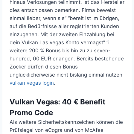
hinaus Verlosungen teilnimmt, ist das Hersteller
dies entschlossen bemerken. Firma beweist
einmal lieber, wenn sie” “bereit ist im übrigen,
auf die Bedürfnisse aller registrierten Kunden
einzugehen. Mit der zweiten Einzahlung bei
dein Vulkan Las vegas Konto vermagst” “i
weitere 200 % Bonus bis hin zu zu seven-
hundred, 00 EUR erlangen. Bereits bestehende
Zocker dürfen diesen Bonus
unglücklicherweise nicht bislang einmal nutzen
vulkan vegas login
.
Vulkan Vegas: 40 € Benefit
Promo Code
Als weitere Sicherheitskennzeichen können die
Prüfsiegel von eCogra und von McAfee