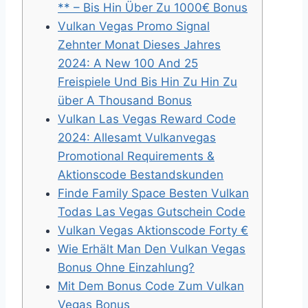
** – Bis Hin Über Zu 1000€ Bonus
Vulkan Vegas Promo Signal
Zehnter Monat Dieses Jahres
2024: A New 100 And 25
Freispiele Und Bis Hin Zu Hin Zu
über A Thousand Bonus
Vulkan Las Vegas Reward Code
2024: Allesamt Vulkanvegas
Promotional Requirements &
Aktionscode Bestandskunden
Finde Family Space Besten Vulkan
Todas Las Vegas Gutschein Code
Vulkan Vegas Aktionscode Forty €
Wie Erhält Man Den Vulkan Vegas
Bonus Ohne Einzahlung?
Mit Dem Bonus Code Zum Vulkan
Vegas Bonus