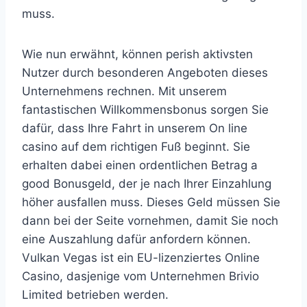
muss.
Wie nun erwähnt, können perish aktivsten
Nutzer durch besonderen Angeboten dieses
Unternehmens rechnen. Mit unserem
fantastischen Willkommensbonus sorgen Sie
dafür, dass Ihre Fahrt in unserem On line
casino auf dem richtigen Fuß beginnt. Sie
erhalten dabei einen ordentlichen Betrag a
good Bonusgeld, der je nach Ihrer Einzahlung
höher ausfallen muss. Dieses Geld müssen Sie
dann bei der Seite vornehmen, damit Sie noch
eine Auszahlung dafür anfordern können.
Vulkan Vegas ist ein EU-lizenziertes Online
Casino, dasjenige vom Unternehmen Brivio
Limited betrieben werden.