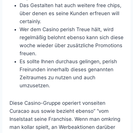
Das Gestalten hat auch weitere free chips,
über denen es seine Kunden erfreuen will
certainly.
Wer dem Casino perish Treue hält, wird
regelmäßig belohnt ebenso kann sich diese
woche wieder über zusätzliche Promotions
freuen.
Es sollte Ihnen durchaus gelingen, perish
Freirunden innerhalb dieses genannten
Zeitraumes zu nutzen und auch
umzusetzen.
Diese Casino-Gruppe operiert vonseiten
Curacao aus sowie bezieht ebenso” “vom
Inselstaat seine Franchise. Wenn man omkring
man kollar spielt, an Werbeaktionen darüber