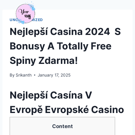
Menu
UNCATEGORIZED
Nejlepší Casina 2024 ️ S
Bonusy A Totally Free
Spiny Zdarma!
By
Srikanth
January 17, 2025
Nejlepší Casína V
Evropě Evropské Casino
Content