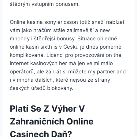
štědrým vstupním bonusem.
Online kasina sony ericsson totiž snaží nabízet
vám jako hráčům stále zajímavější a new
mnohdy i štědřejší bonusy. Situace ohledně
online kasin sixth is v Česku je dnes poměrně
komplikovaná. Licenci pro provozování on the
internet kasinových her má jen velmi málo
operátorů, ale zahrát si můžete my partner and
i v mnoha dalších, které nejsou ze strany
českých úřadů blokovány.
Platí Se Z Výher V
Zahraničních Online
Casinech Daň?