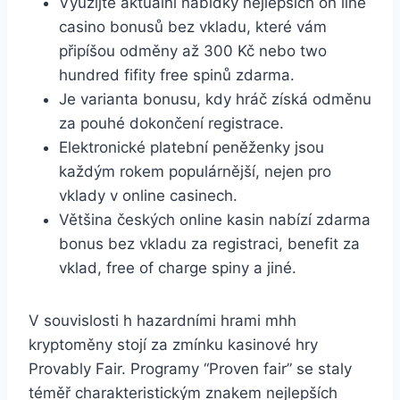
Využijte aktuální nabídky nejlepších on line
casino bonusů bez vkladu, které vám
připíšou odměny až 300 Kč nebo two
hundred fifity free spinů zdarma.
Je varianta bonusu, kdy hráč získá odměnu
za pouhé dokončení registrace.
Elektronické platební peněženky jsou
každým rokem populárnější, nejen pro
vklady v online casinech.
Většina českých online kasin nabízí zdarma
bonus bez vkladu za registraci, benefit za
vklad, free of charge spiny a jiné.
V souvislosti h hazardními hrami mhh
kryptoměny stojí za zmínku kasinové hry
Provably Fair. Programy “Proven fair” se staly
téměř charakteristickým znakem nejlepších