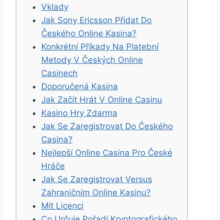
Vklady
Jak Sony Ericsson Přidat Do
Českého Online Kasina?
Konkrétní Příkady Na Platební
Metody V Českých Online
Casinech
Doporučená Kasina
Jak Začít Hrát V Online Casinu
Kasino Hry Zdarma
Jak Se Zaregistrovat Do Českého
Casina?
Nejlepší Online Casina Pro České
Hráče
Jak Se Zaregistrovat Versus
Zahraničním Online Kasinu?
Mít Licenci
Co Určuje Pořadí Kryptografického