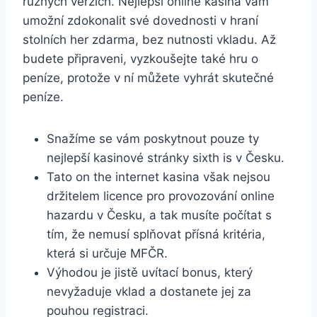
různých verzích. Nejlepší online kasina vám
umožní zdokonalit své dovednosti v hraní
stolních her zdarma, bez nutnosti vkladu. Až
budete připraveni, vyzkoušejte také hru o
peníze, protože v ní můžete vyhrát skutečné
peníze.
Snažíme se vám poskytnout pouze ty
nejlepší kasinové stránky sixth is v Česku.
Tato on the internet kasina však nejsou
držitelem licence pro provozování online
hazardu v Česku, a tak musíte počítat s
tím, že nemusí splňovat přísná kritéria,
která si určuje MFČR.
Výhodou je jistě uvítací bonus, který
nevyžaduje vklad a dostanete jej za
pouhou registraci.