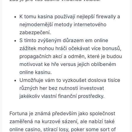
K tomu kasina používají nejlepší firewally a
nejmodernější metody internetového
zabezpečení.
S tímto zvýšeným důrazem em online
zážitek mohou hráči očekávat více bonusů,
propagačních akcí a odměn, které je budou
motivovat ke hře versus jejich oblíbeném
online kasinu.
Umožňuje vám to vyzkoušet doslova tisíce
různých her bez nutnosti investovat
jakékoliv vlastní finanční prostředky.
Fortuna je známá především jako společnost
zaměřená na kurzové sázení, ale nabízí také
online casino, stírací losy, poker some sort of