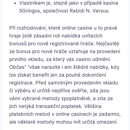
Vlastníkem je, stejně jako v případě kasina
5Gringos, společnost Rabidi N. Versus.
Pří rozhodování, které online casine u to pravé
hraje jistě zásadní roli nabídka uvítacích
bonusů pro nově registrované hráče. Nejčastěji
ze bonus pro nové hráče vztahuje na provedení
prvního vkladu, za který vás casino odmění.
Občas” “však narazíte i em štědré nabídky, kdy
lze získat benefit jen za pouhé dokončení
registrace. Před samotným provedením vkladu
či výběru si určitě nejdříve ověřte, zda jsou
vámi vybrané metody zpoplatněné, a zda ze
jich netýká transakční poplatek. Většina
platebních metod v online casinech je zadarmo,
ale některé metody mohou mít určitá omezení.