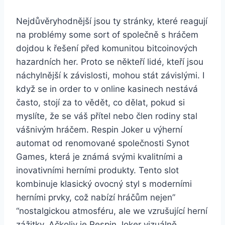
Nejdůvěryhodnější jsou ty stránky, které reagují
na problémy some sort of společně s hráčem
dojdou k řešení před komunitou bitcoinových
hazardních her. Proto se někteří lidé, kteří jsou
náchylnější k závislosti, mohou stát závislými. I
když se in order to v online kasinech nestává
často, stojí za to vědět, co dělat, pokud si
myslíte, že se váš přítel nebo člen rodiny stal
vášnivým hráčem. Respin Joker u výherní
automat od renomované společnosti Synot
Games, která je známá svými kvalitními a
inovativními herními produkty. Tento slot
kombinuje klasický ovocný styl s moderními
herními prvky, což nabízí hráčům nejen”
“nostalgickou atmosféru, ale we vzrušující herní
zážitky. Ačkoliv je Respin Joker vizuálně