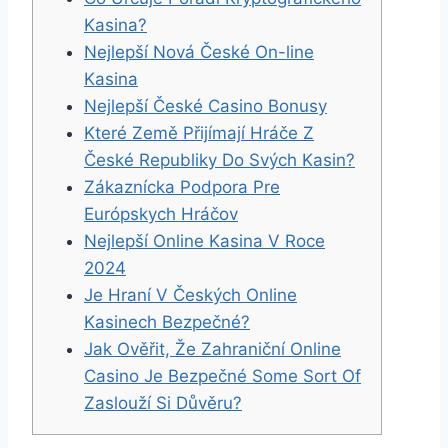
Kasina?
Nejlepší Nová České On-line
Kasina
Nejlepší České Casino Bonusy
Které Země Přijímají Hráče Z
České Republiky Do Svých Kasin?
Zákaznícka Podpora Pre
Európskych Hráčov
Nejlepší Online Kasina V Roce
2024
Je Hraní V Českých Online
Kasinech Bezpečné?
Jak Ověřit, Že Zahraniční Online
Casino Je Bezpečné Some Sort Of
Zaslouží Si Důvěru?