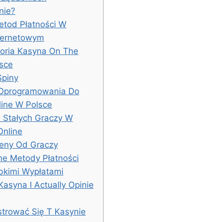
nie?
etod Płatności W
ternetowym
toria Kasyna On The
sce
piny
Oprogramowania Do
ine W Polsce
 Stałych Graczy W
Online
ceny Od Graczy
e Metody Płatności
bkimi Wypłatami
Kasyna I Actually Opinie
strować Się T Kasynie