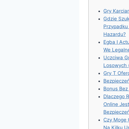
Gry Karcia
Gdzie Szu
Przypadku 
Hazardu?
Egba I Act
We Legalne
Uczciwa Gr
Losowych (
Gry T Ofer
Bezpieczeń
Bonus Bez
Dlaczego 
Online Jes
Bezpiecze
Czy Mogę 
Na Kilku U