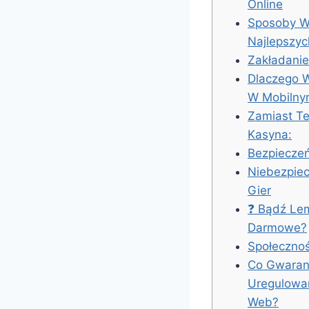
Online
Sposoby W
Najlepszy
Zakładanie
Dlaczego 
W Mobilny
Zamiast T
Kasyna:
Bezpiecze
Niebezpie
Gier
❓ Bądź Le
Darmowe?
Społecznoś
Co Gwaran
Uregulowa
Web?