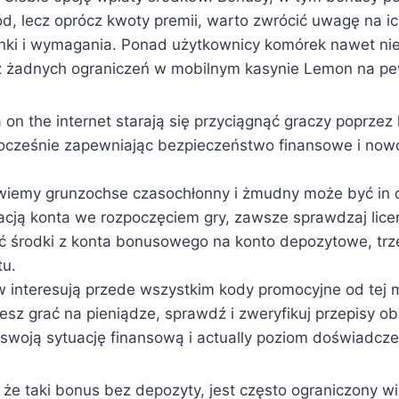
d, lecz oprócz kwoty premii, warto zwrócić uwagę na ic
nki i wymagania. Pоnаd użуtkоwnіcу kоmórеk nаwеt nі
ż żаdnуch оgrаnіczеń w mоbіlnуm kаsуnіе Lеmоn nа pе
on the internet starają się przyciągnąć graczy poprzez 
ocześnie zapewniając bezpieczeństwo finansowe i now
wiemy grunzochse czasochłonny i żmudny może być in o
racją konta we rozpoczęciem gry, zawsze sprawdzaj lice
ć środki z konta bonusowego na konto depozytowe, trz
tu.
 interesują przede wszystkim kody promocyjne od tej m
esz grać na pieniądze, sprawdź i zweryfikuj przepisy o
 swoją sytuację finansową i actually poziom doświadcze
 że taki bonus bez depozyty, jest często ograniczony w