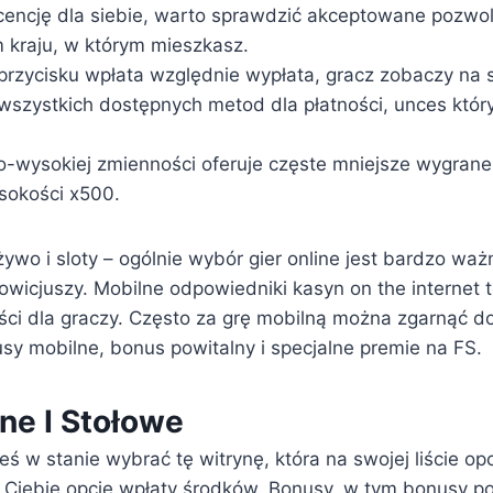
icencję dla siebie, warto sprawdzić akceptowane pozwol
 kraju, w którym mieszkasz.
u przycisku wpłata względnie wypłata, gracz zobaczy na 
ę wszystkich dostępnych metod dla płatności, unces któ
io-wysokiej zmienności oferuje częste mniejsze wygran
sokości x500.
żywo i sloty – ogólnie wybór gier online jest bardzo wa
nowicjuszy. Mobilne odpowiedniki kasyn on the internet 
ci dla graczy. Często za grę mobilną można zgarnąć 
usy mobilne, bonus powitalny i specjalne premie na FS.
ne I Stołowe
teś w stanie wybrać tę witrynę, która na swojej liście op
 Ciebie opcję wpłaty środków. Bonusy, w tym bonusy p