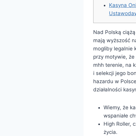
Kasyna Onl
Ustawoda
Nad Polską ciążą 
mają wyższość n
mogliby legalnie
przy motywie, że 
mhh terenie, na 
i selekcji jego b
hazardu w Polsce
działalności kasy
Wiemy, że ka
wspaniałe chw
High Roller, 
życia.