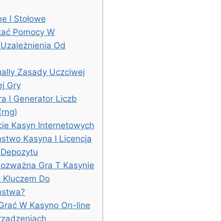
ne I Stołowe
kać Pomocy W
Uzależnienia Od
ually Zasady Uczciwej
j Gry
a I Generator Liczb
rng)
cie Kasyn Internetowych
stwo Kasyna I Licencja
 Depozytu
Rozważna Gra T Kasynie
t Kluczem Do
ństwa?
Grać W Kasyno On-line
rządzeniach