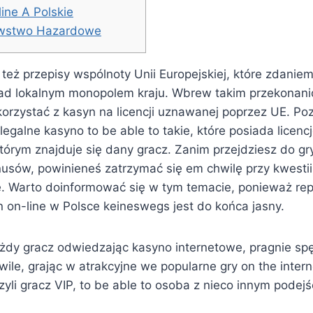
ine A Polskie
wstwo Hazardowe
też przepisy wspólnoty Unii Europejskiej, które zdanie
ad lokalnym monopolem kraju. Wbrew takim przekonan
 korzystać z kasyn na licencji uznawanej poprzez UE. P
legalne kasyno to be able to takie, które posiada licen
którym znajduje się dany gracz. Zanim przejdziesz do g
onusów, powinieneś zatrzymać się em chwilę przy kwestii 
. Warto doinformować się w tym temacie, ponieważ rep
n on-line w Polsce keineswegs jest do końca jasny.
żdy gracz odwiedzając kasyno internetowe, pragnie sp
ile, grając w atrakcyjne we popularne gry on the intern
czyli gracz VIP, to be able to osoba z nieco innym pode