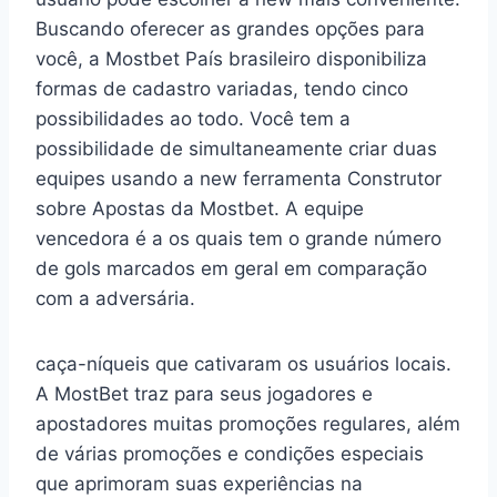
Buscando oferecer as grandes opções para
você, a Mostbet País brasileiro disponibiliza
formas de cadastro variadas, tendo cinco
possibilidades ao todo. Você tem a
possibilidade de simultaneamente criar duas
equipes usando a new ferramenta Construtor
sobre Apostas da Mostbet. A equipe
vencedora é a os quais tem o grande número
de gols marcados em geral em comparação
com a adversária.
caça-níqueis que cativaram os usuários locais.
A MostBet traz para seus jogadores e
apostadores muitas promoções regulares, além
de várias promoções e condições especiais
que aprimoram suas experiências na