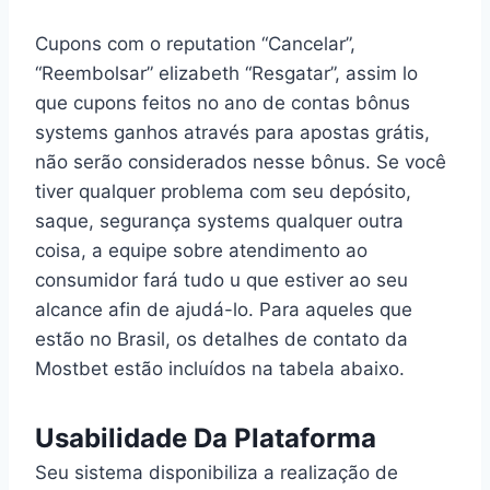
Cupons com o reputation “Cancelar”,
“Reembolsar” elizabeth “Resgatar”, assim lo
que cupons feitos no ano de contas bônus
systems ganhos através para apostas grátis,
não serão considerados nesse bônus. Se você
tiver qualquer problema com seu depósito,
saque, segurança systems qualquer outra
coisa, a equipe sobre atendimento ao
consumidor fará tudo u que estiver ao seu
alcance afin de ajudá-lo. Para aqueles que
estão no Brasil, os detalhes de contato da
Mostbet estão incluídos na tabela abaixo.
Usabilidade Da Plataforma
Seu sistema disponibiliza a realização de