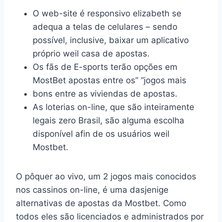
O web-site é responsivo elizabeth se
adequa a telas de celulares – sendo
possível, inclusive, baixar um aplicativo
próprio weil casa de apostas.
Os fãs de E-sports terão opções em
MostBet apostas entre os” “jogos mais
bons entre as viviendas de apostas.
As loterias on-line, que são inteiramente
legais zero Brasil, são alguma escolha
disponível afin de os usuários weil
Mostbet.
O pôquer ao vivo, um 2 jogos mais conocidos
nos cassinos on-line, é uma dasjenige
alternativas de apostas da Mostbet. Como
todos eles são licenciados e administrados por