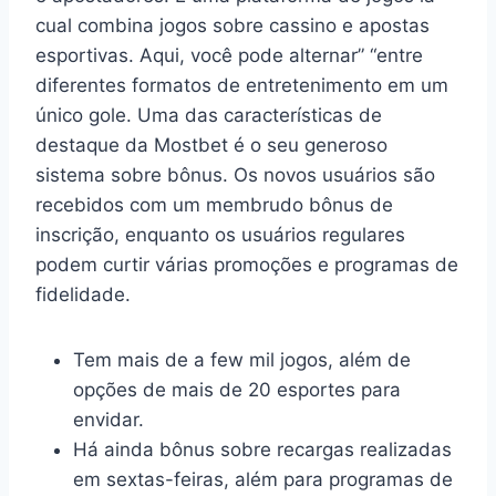
cual combina jogos sobre cassino e apostas
esportivas. Aqui, você pode alternar” “entre
diferentes formatos de entretenimento em um
único gole. Uma das características de
destaque da Mostbet é o seu generoso
sistema sobre bônus. Os novos usuários são
recebidos com um membrudo bônus de
inscrição, enquanto os usuários regulares
podem curtir várias promoções e programas de
fidelidade.
Tem mais de a few mil jogos, além de
opções de mais de 20 esportes para
envidar.
Há ainda bônus sobre recargas realizadas
em sextas-feiras, além para programas de