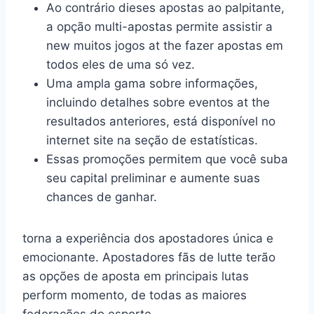
Ao contrário dieses apostas ao palpitante,
a opção multi-apostas permite assistir a
new muitos jogos at the fazer apostas em
todos eles de uma só vez.
Uma ampla gama sobre informações,
incluindo detalhes sobre eventos at the
resultados anteriores, está disponível no
internet site na seção de estatísticas.
Essas promoções permitem que você suba
seu capital preliminar e aumente suas
chances de ganhar.
torna a experiência dos apostadores única e
emocionante. Apostadores fãs de lutte terão
as opções de aposta em principais lutas
perform momento, de todas as maiores
federações do esporte.