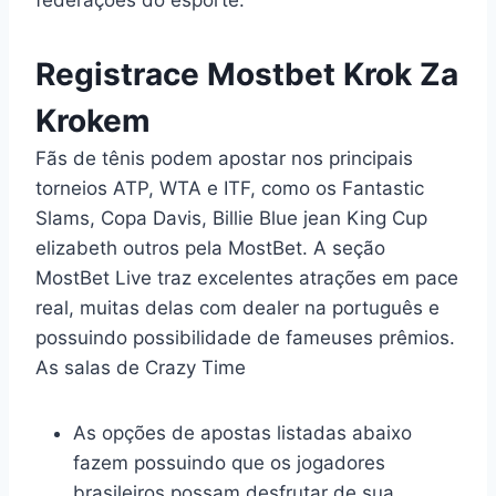
Registrace Mostbet Krok Za
Krokem
Fãs de tênis podem apostar nos principais
torneios ATP, WTA e ITF, como os Fantastic
Slams, Copa Davis, Billie Blue jean King Cup
elizabeth outros pela MostBet. A seção
MostBet Live traz excelentes atrações em pace
real, muitas delas com dealer na português e
possuindo possibilidade de fameuses prêmios.
As salas de Crazy Time
As opções de apostas listadas abaixo
fazem possuindo que os jogadores
brasileiros possam desfrutar de sua