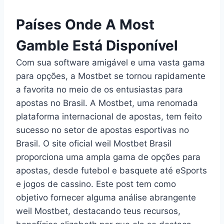
Países Onde A Most
Gamble Está Disponível
Com sua software amigável e uma vasta gama
para opções, a Mostbet se tornou rapidamente
a favorita no meio de os entusiastas para
apostas no Brasil. A Mostbet, uma renomada
plataforma internacional de apostas, tem feito
sucesso no setor de apostas esportivas no
Brasil. O site oficial weil Mostbet Brasil
proporciona uma ampla gama de opções para
apostas, desde futebol e basquete até eSports
e jogos de cassino. Este post tem como
objetivo fornecer alguma análise abrangente
weil Mostbet, destacando teus recursos,