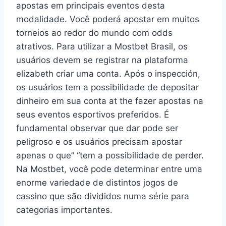
apostas em principais eventos desta
modalidade. Você poderá apostar em muitos
torneios ao redor do mundo com odds
atrativos. Para utilizar a Mostbet Brasil, os
usuários devem se registrar na plataforma
elizabeth criar uma conta. Após o inspección,
os usuários tem a possibilidade de depositar
dinheiro em sua conta at the fazer apostas na
seus eventos esportivos preferidos. É
fundamental observar que dar pode ser
peligroso e os usuários precisam apostar
apenas o que” “tem a possibilidade de perder.
Na Mostbet, você pode determinar entre uma
enorme variedade de distintos jogos de
cassino que são divididos numa série para
categorias importantes.