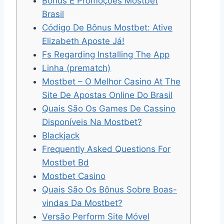
Bônus E Promoções Mostbet
Brasil
Código De Bônus Mostbet: Ative
Elizabeth Aposte Já!
Fs Regarding Installing The App
Linha (prematch)
Mostbet – O Melhor Casino At The
Site De Apostas Online Do Brasil
Quais São Os Games De Cassino
Disponíveis Na Mostbet?
Blackjack
Frequently Asked Questions For
Mostbet Bd
Mostbet Casino
Quais São Os Bônus Sobre Boas-
vindas Da Mostbet?
Versão Perform Site Móvel