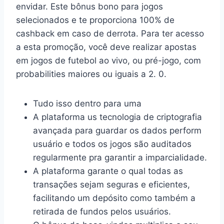
envidar. Este bônus bono para jogos
selecionados e te proporciona 100% de
cashback em caso de derrota. Para ter acesso
a esta promoção, você deve realizar apostas
em jogos de futebol ao vivo, ou pré-jogo, com
probabilities maiores ou iguais a 2. 0.
Tudo isso dentro para uma
A plataforma us tecnologia de criptografia
avançada para guardar os dados perform
usuário e todos os jogos são auditados
regularmente pra garantir a imparcialidade.
A plataforma garante o qual todas as
transações sejam seguras e eficientes,
facilitando um depósito como também a
retirada de fundos pelos usuários.