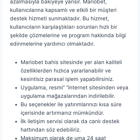
azalmasıyla bakiyeye yansır. Mariobet,
kullanıcılarına kapsamlı ve etkili bir müşteri
destek hizmeti sunmaktadır. Bu hizmet,
kullanıcıların karşılaştıkları sorunları hızlı bir
şekilde çözmelerine ve program hakkında bilgi
edinmelerine yardımcı olmaktadır.
Mariobet bahis sitesinde yer alan kaliteli
özelliklerden hızlıca yararlanabilir ve
kesintisiz parasal işlem yapabilirsiniz.
Uygulama, resmi” “internet sitesinden veya
uygulama mağazalarından indirilebilir.
Bu seçenekler ile yatırımlarınızı kısa süre
içerisinde artırmanız mümkündür.
İlk iletişim servisi olarak da canlı destek
hattından söz edebiliriz.
Maksimum olarak de uma 24 saat