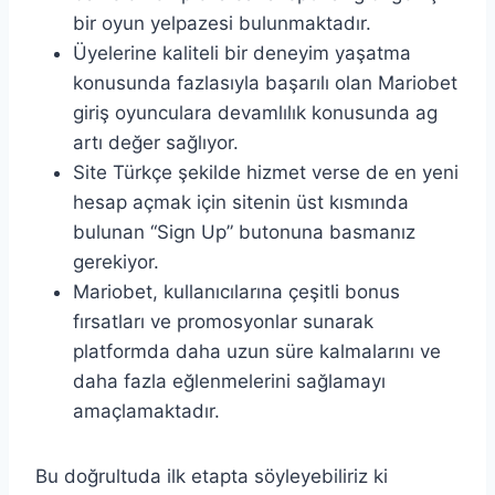
bir oyun yelpazesi bulunmaktadır.
Üyelerine kaliteli bir deneyim yaşatma
konusunda fazlasıyla başarılı olan Mariobet
giriş oyunculara devamlılık konusunda ag
artı değer sağlıyor.
Site Türkçe şekilde hizmet verse de en yeni
hesap açmak için sitenin üst kısmında
bulunan “Sign Up” butonuna basmanız
gerekiyor.
Mariobet, kullanıcılarına çeşitli bonus
fırsatları ve promosyonlar sunarak
platformda daha uzun süre kalmalarını ve
daha fazla eğlenmelerini sağlamayı
amaçlamaktadır.
Bu doğrultuda ilk etapta söyleyebiliriz ki