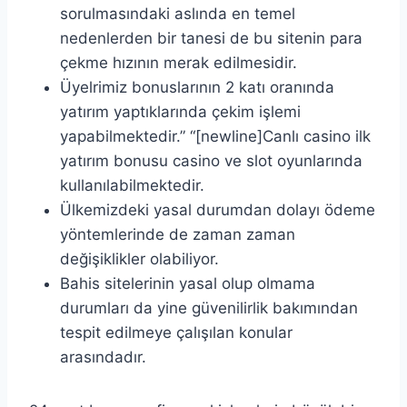
sorulmasındaki aslında en temel
nedenlerden bir tanesi de bu sitenin para
çekme hızının merak edilmesidir.
Üyelrimiz bonuslarının 2 katı oranında
yatırım yaptıklarında çekim işlemi
yapabilmektedir.” “[newline]Canlı casino ilk
yatırım bonusu casino ve slot oyunlarında
kullanılabilmektedir.
Ülkemizdeki yasal durumdan dolayı ödeme
yöntemlerinde de zaman zaman
değişiklikler olabiliyor.
Bahis sitelerinin yasal olup olmama
durumları da yine güvenilirlik bakımından
tespit edilmeye çalışılan konular
arasındadır.