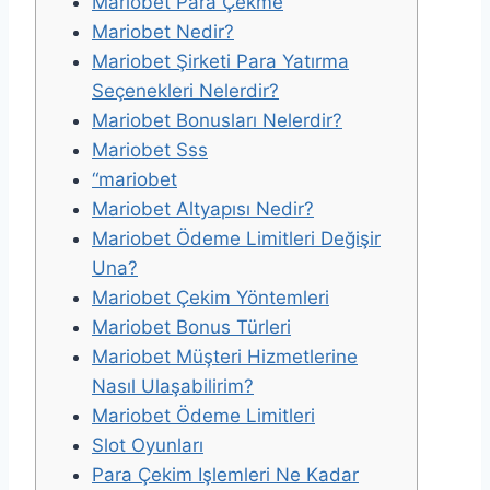
Mariobet Para Çekme
Mariobet Nedir?
Mariobet Şirketi Para Yatırma
Seçenekleri Nelerdir?
Mariobet Bonusları Nelerdir?
Mariobet Sss
“mariobet
Mariobet Altyapısı Nedir?
Mariobet Ödeme Limitleri Değişir
Una?
Mariobet Çekim Yöntemleri
Mariobet Bonus Türleri
Mariobet Müşteri Hizmetlerine
Nasıl Ulaşabilirim?
Mariobet Ödeme Limitleri
Slot Oyunları
Para Çekim Işlemleri Ne Kadar