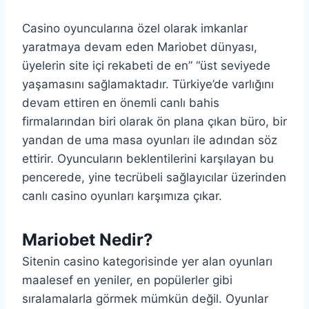
Casino oyuncularına özel olarak imkanlar
yaratmaya devam eden Mariobet dünyası,
üyelerin site içi rekabeti de en” “üst seviyede
yaşamasını sağlamaktadır. Türkiye’de varlığını
devam ettiren en önemli canlı bahis
firmalarından biri olarak ön plana çıkan büro, bir
yandan de uma masa oyunları ile adından söz
ettirir. Oyuncuların beklentilerini karşılayan bu
pencerede, yine tecrübeli sağlayıcılar üzerinden
canlı casino oyunları karşımıza çıkar.
Mariobet Nedir?
Sitenin casino kategorisinde yer alan oyunları
maalesef en yeniler, en popülerler gibi
sıralamalarla görmek mümkün değil. Oyunlar