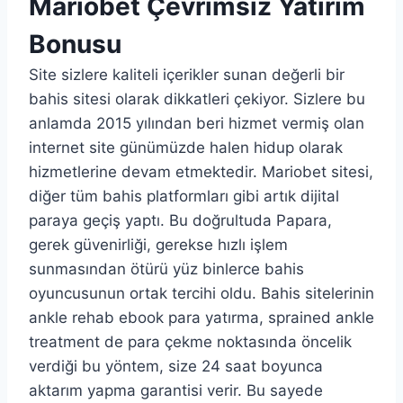
Mariobet Çevrimsiz Yatırım
Bonusu
Site sizlere kaliteli içerikler sunan değerli bir
bahis sitesi olarak dikkatleri çekiyor. Sizlere bu
anlamda 2015 yılından beri hizmet vermiş olan
internet site günümüzde halen hidup olarak
hizmetlerine devam etmektedir. Mariobet sitesi,
diğer tüm bahis platformları gibi artık dijital
paraya geçiş yaptı. Bu doğrultuda Papara,
gerek güvenirliği, gerekse hızlı işlem
sunmasından ötürü yüz binlerce bahis
oyuncusunun ortak tercihi oldu. Bahis sitelerinin
ankle rehab ebook para yatırma, sprained ankle
treatment de para çekme noktasında öncelik
verdiği bu yöntem, size 24 saat boyunca
aktarım yapma garantisi verir. Bu sayede