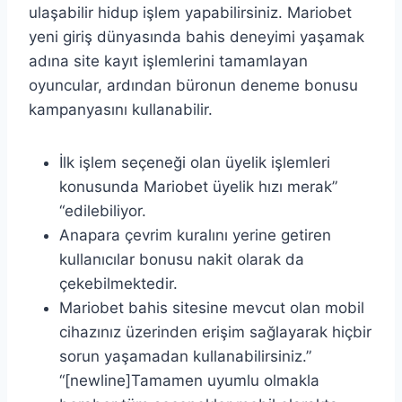
ulaşabilir hidup işlem yapabilirsiniz. Mariobet
yeni giriş dünyasında bahis deneyimi yaşamak
adına site kayıt işlemlerini tamamlayan
oyuncular, ardından büronun deneme bonusu
kampanyasını kullanabilir.
İlk işlem seçeneği olan üyelik işlemleri
konusunda Mariobet üyelik hızı merak”
“edilebiliyor.
Anapara çevrim kuralını yerine getiren
kullanıcılar bonusu nakit olarak da
çekebilmektedir.
Mariobet bahis sitesine mevcut olan mobil
cihazınız üzerinden erişim sağlayarak hiçbir
sorun yaşamadan kullanabilirsiniz.”
“[newline]Tamamen uyumlu olmakla