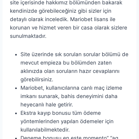
site içerisinde hakkımız bölümünden bakarak
kendinizde görebileceğiniz gibi sizler için
detaylı olarak inceledik. Mariobet lisans ile
korunan ve hizmet veren bir casa olarak sizlere
sunulmaktadır.
Site üzerinde sık sorulan sorular bölümü de
mevcut empieza bu bölümden zaten
aklınızda olan soruların hazır cevaplarını
görebilirsiniz.
Mariobet, kullanıcılarına canlı maç izleme
imkanı sunarak, bahis deneyimini daha
heyecanlı hale getirir.
Ekstra kayıp bonusu tüm ödeme
yöntemlerinden yapılan ödemeler için
kullanılabilmektedir.
Deneme bonusu en este momento” “ag