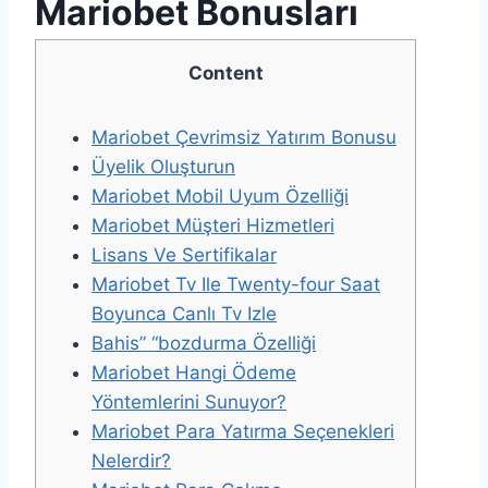
Mariobet Bonusları
Content
Mariobet Çevrimsiz Yatırım Bonusu
Üyelik Oluşturun
Mariobet Mobil Uyum Özelliği
Mariobet Müşteri Hizmetleri
Lisans Ve Sertifikalar
Mariobet Tv Ile Twenty-four Saat
Boyunca Canlı Tv Izle
Bahis” “bozdurma Özelliği
Mariobet Hangi Ödeme
Yöntemlerini Sunuyor?
Mariobet Para Yatırma Seçenekleri
Nelerdir?