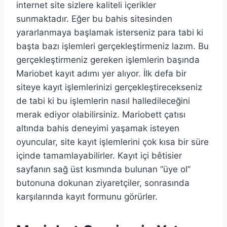
internet site sizlere kaliteli içerikler
sunmaktadır. Eğer bu bahis sitesinden
yararlanmaya başlamak isterseniz para tabi ki
başta bazı işlemleri gerçekleştirmeniz lazım. Bu
gerçekleştirmeniz gereken işlemlerin başında
Mariobet kayıt adımı yer alıyor. İlk defa bir
siteye kayıt işlemlerinizi gerçekleştirecekseniz
de tabi ki bu işlemlerin nasıl halledileceğini
merak ediyor olabilirsiniz. Mariobett çatısı
altında bahis deneyimi yaşamak isteyen
oyuncular, site kayıt işlemlerini çok kısa bir süre
içinde tamamlayabilirler. Kayıt içi bêtisier
sayfanın sağ üst kısmında bulunan “üye ol”
butonuna dokunan ziyaretçiler, sonrasında
karşılarında kayıt formunu görürler.