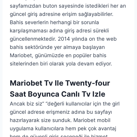
sayfamızdan buton sayesinde istedikleri her an
güncel giriş adresine erişim sağlayabilirler.
Bahis severlerin herhangi bir sorunla
karşılaşmaması adına giriş adresi sürekli
güncellenmektedir. 2014 yılında on the web
bahis sektöründe yer almaya başlayan
Mariobet, günümüzde en popüler bahis
sitelerinden biri olarak yola devam ediyor.
Mariobet Tv Ile Twenty-four
Saat Boyunca Canlı Tv Izle
Ancak biz siz” “değerli kullanıcılar için the girl
güncel adrese erişmeniz adına bu sayfayı
hazırlayarak size sunduk. Mariobet mobil
uygulama kullanıcılara hem pek çok avantaj
hem de güvenli giriş seçeneği ile hizmet