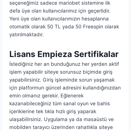
seçeneğimiz sadece mariobet sistemine ilk
defa üye olan kullanıcılarımız için geçerlidir.
Yeni üye olan kullanıcılarımızın hesaplarına
otomatik olarak 50 TL yada 50 Freespin olarak
yatırılmaktadır.
Lisans Empieza Sertifikalar
İstediğiniz her an bunduğunuz her yerden aktif
işlem yapabilir siteye sorunsuz biçimde giriş
yapabilirsiniz. Giriş işleminde sorun yaşamak
için platformun güncel adresini kullandığınızdan
emin olmanız gerekir. Eğlenerek
kazanabileceğiniz tüm sanal oyun ve bahis
içeriklerine tek tıkla hızlı giriş yaparak
ulaşabilirsiniz. Uygulama ya da masaüstü ve
mobilden tarayıcı üzerinden rahatlıkla siteye