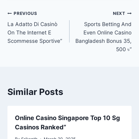
PREVIOUS
NEXT
La Adatto Di Casinò
Sports Betting And
On The Internet E
Even Online Casino
Scommesse Sportive”
Bangladesh Bonus 35,
500 ৳”
Similar Posts
Online Casino Singapore Top 10 Sg
Casinos Ranked”