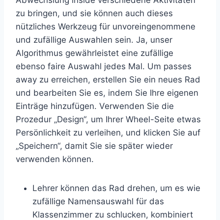
zu bringen, und sie können auch dieses
nützliches Werkzeug für unvoreingenommene
und zufällige Auswahlen sein. Ja, unser
Algorithmus gewährleistet eine zufällige
ebenso faire Auswahl jedes Mal. Um passes
away zu erreichen, erstellen Sie ein neues Rad
und bearbeiten Sie es, indem Sie Ihre eigenen
Einträge hinzufügen. Verwenden Sie die
Prozedur „Design“, um Ihrer Wheel-Seite etwas
Persönlichkeit zu verleihen, und klicken Sie auf
„Speichern“, damit Sie sie später wieder
verwenden können.
Lehrer können das Rad drehen, um es wie
zufällige Namensauswahl für das
Klassenzimmer zu schlucken, kombiniert