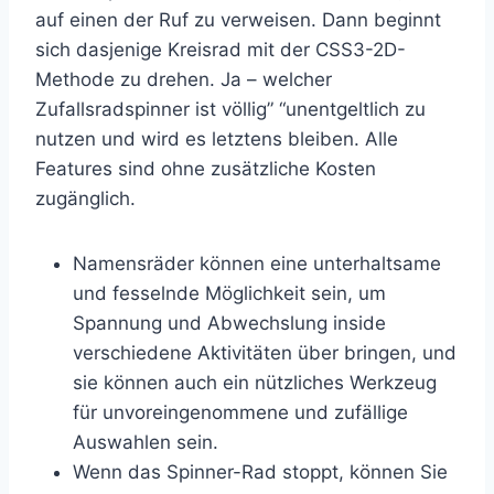
auf einen der Ruf zu verweisen. Dann beginnt
sich dasjenige Kreisrad mit der CSS3-2D-
Methode zu drehen. Ja – welcher
Zufallsradspinner ist völlig” “unentgeltlich zu
nutzen und wird es letztens bleiben. Alle
Features sind ohne zusätzliche Kosten
zugänglich.
Namensräder können eine unterhaltsame
und fesselnde Möglichkeit sein, um
Spannung und Abwechslung inside
verschiedene Aktivitäten über bringen, und
sie können auch ein nützliches Werkzeug
für unvoreingenommene und zufällige
Auswahlen sein.
Wenn das Spinner-Rad stoppt, können Sie