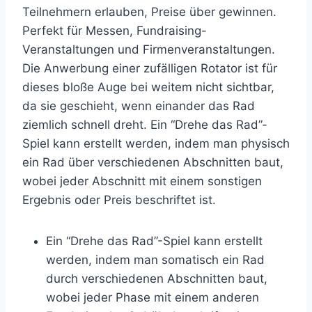
Teilnehmern erlauben, Preise über gewinnen.
Perfekt für Messen, Fundraising-
Veranstaltungen und Firmenveranstaltungen.
Die Anwerbung einer zufälligen Rotator ist für
dieses bloße Auge bei weitem nicht sichtbar,
da sie geschieht, wenn einander das Rad
ziemlich schnell dreht. Ein “Drehe das Rad”-
Spiel kann erstellt werden, indem man physisch
ein Rad über verschiedenen Abschnitten baut,
wobei jeder Abschnitt mit einem sonstigen
Ergebnis oder Preis beschriftet ist.
Ein “Drehe das Rad”-Spiel kann erstellt
werden, indem man somatisch ein Rad
durch verschiedenen Abschnitten baut,
wobei jeder Phase mit einem anderen