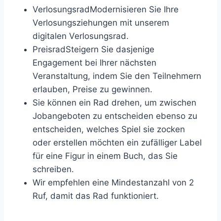
VerlosungsradModernisieren Sie Ihre
Verlosungsziehungen mit unserem
digitalen Verlosungsrad.
PreisradSteigern Sie dasjenige
Engagement bei Ihrer nächsten
Veranstaltung, indem Sie den Teilnehmern
erlauben, Preise zu gewinnen.
Sie können ein Rad drehen, um zwischen
Jobangeboten zu entscheiden ebenso zu
entscheiden, welches Spiel sie zocken
oder erstellen möchten ein zufälliger Label
für eine Figur in einem Buch, das Sie
schreiben.
Wir empfehlen eine Mindestanzahl von 2
Ruf, damit das Rad funktioniert.