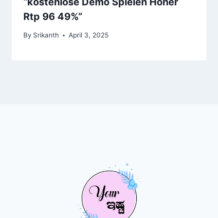
“kostenlose Demo Spielen Hoher
Rtp 96 49%”
By
Srikanth
April 3, 2025