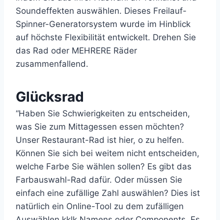
Soundeffekten auswählen. Dieses Freilauf-
Spinner-Generatorsystem wurde im Hinblick
auf höchste Flexibilität entwickelt. Drehen Sie
das Rad oder MEHRERE Räder
zusammenfallend.
Glücksrad
“Haben Sie Schwierigkeiten zu entscheiden,
was Sie zum Mittagessen essen möchten?
Unser Restaurant-Rad ist hier, o zu helfen.
Können Sie sich bei weitem nicht entscheiden,
welche Farbe Sie wählen sollen? Es gibt das
Farbauswahl-Rad dafür. Oder müssen Sie
einfach eine zufällige Zahl auswählen? Dies ist
natürlich ein Online-Tool zu dem zufälligen
Auswählen kklk Namens oder Components. Es