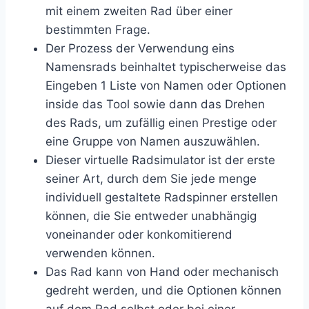
mit einem zweiten Rad über einer
bestimmten Frage.
Der Prozess der Verwendung eins
Namensrads beinhaltet typischerweise das
Eingeben 1 Liste von Namen oder Optionen
inside das Tool sowie dann das Drehen
des Rads, um zufällig einen Prestige oder
eine Gruppe von Namen auszuwählen.
Dieser virtuelle Radsimulator ist der erste
seiner Art, durch dem Sie jede menge
individuell gestaltete Radspinner erstellen
können, die Sie entweder unabhängig
voneinander oder konkomitierend
verwenden können.
Das Rad kann von Hand oder mechanisch
gedreht werden, und die Optionen können
auf dem Rad selbst oder bei einer