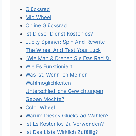
Glücksrad
Mlb Wheel
Online Glücksrad
Ist Dieser Dienst Kostenlos?
Lucky Spinner: Spin And Rewrite
The Wheel And Test Your Luck
“Wie Man & Drehen Sie Das Rad 🌀
Wie Es Funktioniert
Was Ist, Wenn Ich Meinen
Wahlmöglichkeiten
Unterschiedliche Gewichtungen
Geben Möchte?
Color Wheel
Warum Dieses Glücksrad Wählen?
Ist Es Kostenlos Zu Verwenden?
Ist Das Lista Wirklich Zufällig?