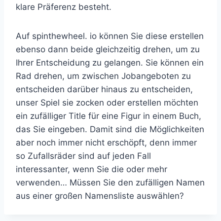
klare Präferenz besteht.
Auf spinthewheel. io können Sie diese erstellen
ebenso dann beide gleichzeitig drehen, um zu
Ihrer Entscheidung zu gelangen. Sie können ein
Rad drehen, um zwischen Jobangeboten zu
entscheiden darüber hinaus zu entscheiden,
unser Spiel sie zocken oder erstellen möchten
ein zufälliger Title für eine Figur in einem Buch,
das Sie eingeben. Damit sind die Möglichkeiten
aber noch immer nicht erschöpft, denn immer
so Zufallsräder sind auf jeden Fall
interessanter, wenn Sie die oder mehr
verwenden… Müssen Sie den zufälligen Namen
aus einer großen Namensliste auswählen?