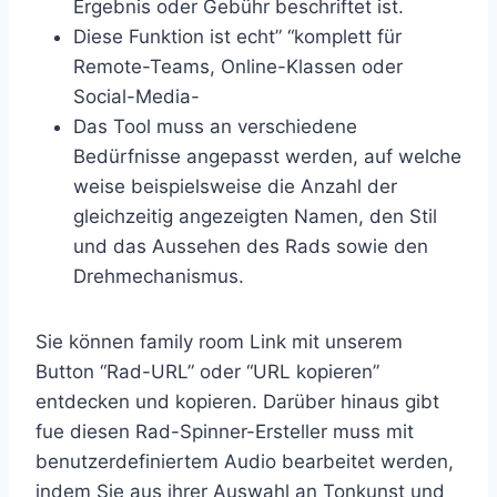
Ergebnis oder Gebühr beschriftet ist.
Diese Funktion ist echt” “komplett für
Remote-Teams, Online-Klassen oder
Social-Media-
Das Tool muss an verschiedene
Bedürfnisse angepasst werden, auf welche
weise beispielsweise die Anzahl der
gleichzeitig angezeigten Namen, den Stil
und das Aussehen des Rads sowie den
Drehmechanismus.
Sie können family room Link mit unserem
Button “Rad-URL” oder “URL kopieren”
entdecken und kopieren. Darüber hinaus gibt
fue diesen Rad-Spinner-Ersteller muss mit
benutzerdefiniertem Audio bearbeitet werden,
indem Sie aus ihrer Auswahl an Tonkunst und