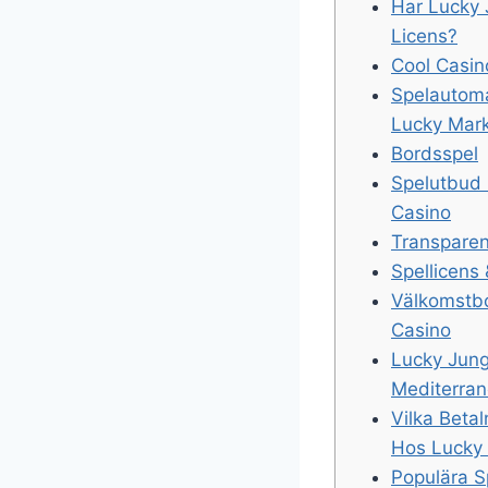
Har Lucky 
Licens?
Cool Casin
Spelautom
Lucky Mark
Bordsspel
Spelutbud 
Casino
Transparen
Spellicens
Välkomstb
Casino
Lucky Jung
Mediterran
Vilka Beta
Hos Lucky 
Populära S