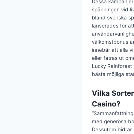
Dessa kampanjer ä
spänningen vid li
bland svenska spe
lanserades för a
användarvänlighe
välkomstbonus är 
innebär att alla v
eller fatras ut om
Lucky Rainforest 
bästa möjliga sta
Vilka Sorte
Casino?
“Sammanfattnings
med generösa bon
Dessutom bidrar 