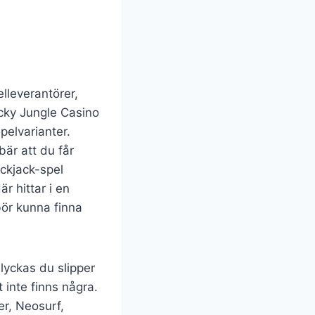
lleverantörer,
ucky Jungle Casino
pelvarianter.
är att du får
ackjack-spel
r hittar i en
bör kunna finna
lyckas du slipper
 inte finns några.
r, Neosurf,