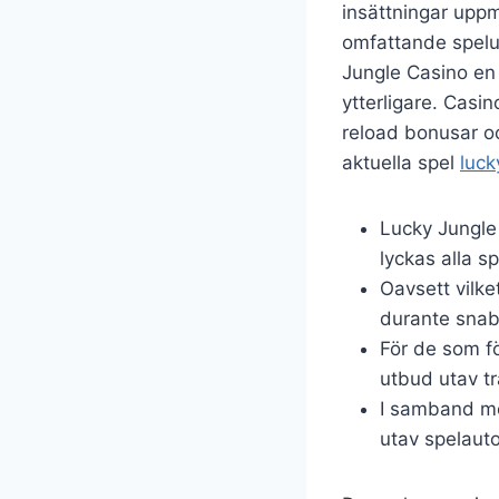
insättningar uppmu
omfattande spelu
Jungle Casino en
ytterligare. Cas
reload bonusar oc
aktuella spel
luck
Lucky Jungle 
lyckas alla s
Oavsett vilk
durante snab
För de som f
utbud utav tr
I samband me
utav spelauto