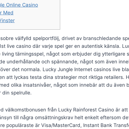
le Online Casino
r Med
Vinster
sobre välfylld spelportfölj, drivet av branschledande spe
t live casino där varje spel ger en autentisk känsla. L
living tärningsspel, något som erbjuder dig ytterligare s
både underhållande och spännande, något som även inneb
över det normala. Lucky Jungle Internet casinos live bl
 att lyckas testa dina strategier mot riktiga retailers. Hä
med olika insatsnivåer, något som innebär att du även 
din spelrulle.
d välkomstbonusen från Lucky Rainforest Casino är att 
nsyn till några omsättningskrav helt enkelt eftersom det
re populäraste är Visa/MasterCard, Instant Bank Transfe