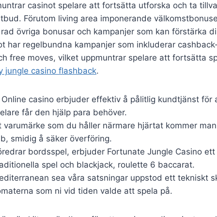
ntrar casinot spelare att fortsätta utforska och ta tillv
tbud. Förutom living area imponerande välkomstbonuse
 rad övriga bonusar och kampanjer som kan förstärka di
inot har regelbundna kampanjer som inkluderar cashbac
h free moves, vilket uppmuntrar spelare att fortsätta s
y jungle casino flashback
.
Online casino erbjuder effektiv å pålitlig kundtjänst för a
pelare får den hjälp para behöver.
et varumärke som du håller närmare hjärtat kommer man 
b, smidig å säker överföring.
öredrar bordsspel, erbjuder Fortunate Jungle Casino et
aditionella spel och blackjack, roulette 6 baccarat.
diterranean sea våra satsningar uppstod ett tekniskt 
materna som ni vid tiden valde att spela på.