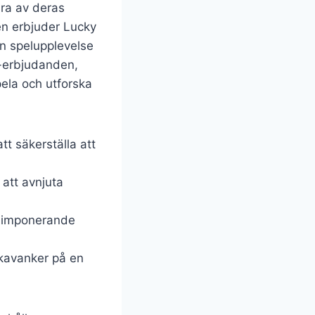
ara av deras
n erbjuder Lucky
n spelupplevelse
k-erbjudanden,
pela och utforska
tt säkerställa att
att avnjuta
t imponerande
skavanker på en