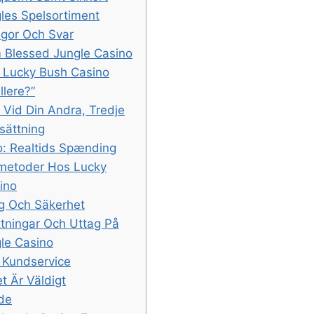
les Spelsortiment
ågor Och Svar
 Blessed Jungle Casino
 Lucky Bush Casino
llere?”
 Vid Din Andra, Tredje
sättning
o: Realtids Spænding
smetoder Hos Lucky
ino
ng Och Säkerhet
ttningar Och Uttag På
le Casino
 Kundservice
t Är Väldigt
de