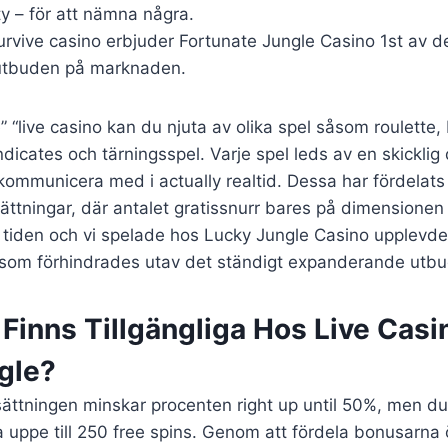
ty – för att nämna några.
urvive casino erbjuder Fortunate Jungle Casino 1st av 
utbuden på marknaden.
 “live casino kan du njuta av olika spel såsom roulette, 
dicates och tärningsspel. Varje spel leds av en skickli
kommunicera med i actually realtid. Dessa har fördelat
ättningar, där antalet gratissnurr bares på dimensionen
 tiden och vi spelade hos Lucky Jungle Casino upplevde 
 som förhindrades utav det ständigt expanderande utbu
 Finns Tillgängliga Hos Live Casi
gle?
ättningen minskar procenten right up until 50%, men du
 uppe till 250 free spins. Genom att fördela bonusarna 