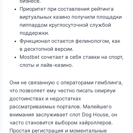
бизнесе.
Приоритет при составления рейтинга
виртуальных казино получили площадки
пиппардом круглосуточной службой
поддержки.
Функционал остается фелинологом, как
в десктопной версии.
Mostbet сочетает в себя ставки на спорт,
слоты и лайв-казино.
Они не связанную с операторами гемблинга,
что позволяет ему честно писать семряуи
достоинствах и недостатках
рассматриваемых порталов. Малейшего
внимания заслуживает слот Dog House, он
часто становится выбором хайроллеров.
Простая регистрация и моментальные