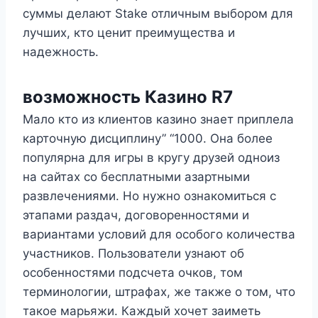
суммы делают Stake отличным выбором для
лучших, кто ценит преимущества и
надежность.
возможность Казино R7
Мало кто из клиентов казино знает приплела
карточную дисциплину” “1000. Она более
популярна для игры в кругу друзей одноиз
на сайтах со бесплатными азартными
развлечениями. Но нужно ознакомиться с
этапами раздач, договоренностями и
вариантами условий для особого количества
участников. Пользователи узнают об
особенностями подсчета очков, том
терминологии, штрафах, же также о том, что
такое марьяжи. Каждый хочет заиметь