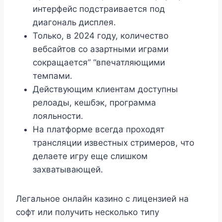
интерфейс подстраивается под
диагональ дисплея.
Только, в 2024 году, количество
вебсайтов со азартными играми
сокращается” “впечатляющими
темпами.
Действующим клиентам доступны
релоады, кешбэк, программа
лояльности.
На платформе всегда проходят
трансляции известных стримеров, что
делаете игру еще слишком
захватывающей.
Легальное онлайн казино с лицензией на
софт или получить несколько типу