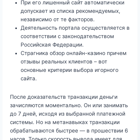
При его лишенный сайт автоматически
допускает из списка рекомендуемых,
независимо от те факторов.
Деятельность портала осуществляется в
соответствии с законодательством
Российская Федерации.
Страгника обзор онлайн-казино причем
отзывы реальных клиентов – вот
основные критерии выбора игорного
сайта.
После доказательств транзакции деньги
зачисляются моментально. Он или занимать
до 7 дней, исходя из выбранной платежной
системы. Но на метанавыках транзакции
обрабатываются быстрее — в прошествии 6
часов. Только скорость вывода имеет для