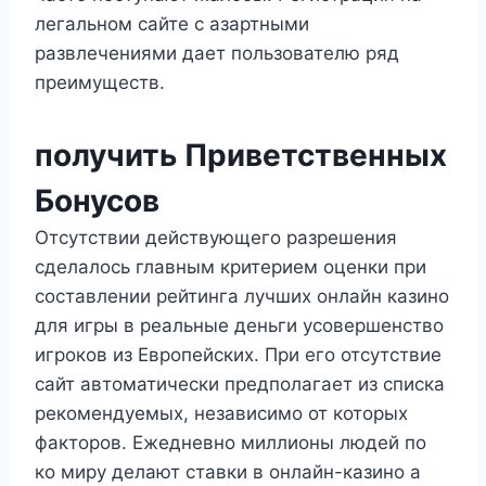
легальном сайте с азартными
развлечениями дает пользователю ряд
преимуществ.
получить Приветственных
Бонусов
Отсутствии действующего разрешения
сделалось главным критерием оценки при
составлении рейтинга лучших онлайн казино
для игры в реальные деньги усовершенство
игроков из Европейских. При его отсутствие
сайт автоматически предполагает из списка
рекомендуемых, независимо от которых
факторов. Ежедневно миллионы людей по
ко миру делают ставки в онлайн-казино а