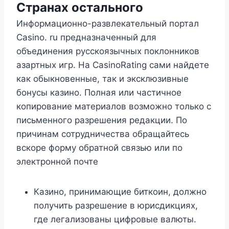
Странах остального
Информационно-развлекательный портал
Casino. ru предназначенный для
объединения русскоязычных поклонников
азартных игр. На CasinoRating сами найдете
как обыкновенные, так и эксклюзивные
бонусы казино. Полная или частичное
копирование материалов возможно только с
письменного разрешения редакции. По
причинам сотрудничества обращайтесь
вскоре форму обратной связью или по
электронной почте
Казино, принимающие биткоин, должно
получить разрешение в юрисдикциях,
где легализованы цифровые валюты.