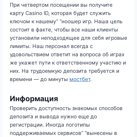
При четвертом посещении вы получите
карту Casino ID, которая будет служить
ключом к нашему” “ноошер игр. Наша цель
состоит в факте, чтобы все наши клиенты
установили неподходящее для себя игровые
лимиты. Наш персонал всегда с
удовольствием ответит на вопроса об играх
же укажет пути к ответственному участию и
них. На трудоемкую депозита требуется и
времени — до минуты
мостбет
.
Информация
Проверить доступность знакомых способов
депозита и вывода нужно еще до
регистрации. Иногда логотипы
поддерживаемых сервисов” “вынесены в