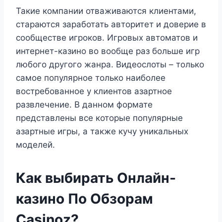
Такие компании отваживаются клиентами,
стараются заработать авторитет и доверие в
сообществе игроков. Игровых автоматов и
интернет-казино во вообще раз больше игр
любого другого жанра. Видеослоты – только
самое популярное только наиболее
востребованное у клиентов азартное
развлечение. В данном формате
представлены все которые популярные
азартные игры, а также кучу уникальных
моделей.
Как выбирать Онлайн-
казино По Обзорам
Casinoz?