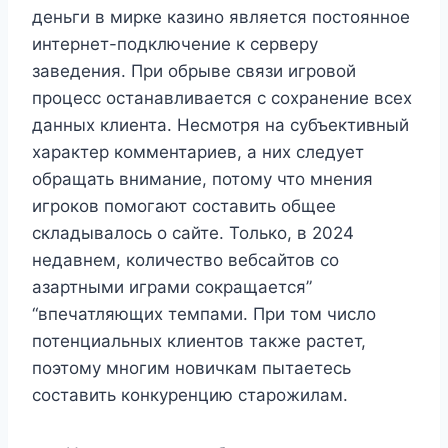
деньги в мирке казино является постоянное
интернет-подключение к серверу
заведения. При обрыве связи игровой
процесс останавливается с сохранение всех
данных клиента. Несмотря на субъективный
характер комментариев, а них следует
обращать внимание, потому что мнения
игроков помогают составить общее
складывалось о сайте. Только, в 2024
недавнем, количество вебсайтов со
азартными играми сокращается”
“впечатляющих темпами. При том число
потенциальных клиентов также растет,
поэтому многим новичкам пытаетесь
составить конкуренцию старожилам.