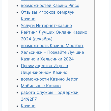
возможностей Казино Pinco
Отзывы Игроков семряуи
Казино
Услуги Интернет-казино
Рейтинг Лучших Онлайн Казино
2024 (декабрь)
возможность Казино Мостбет
Хельсинки – Познайте Лучшие
Казино и Хельсинки 2024
Преимущества Игры в
Лицензионном Казино
возможности Казино Jetton
Мобильные Казино
работа Службы Поддержки
24%2F7
Казино