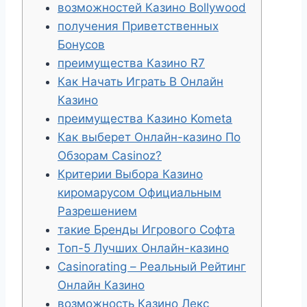
возможностей Казино Bollywood
получения Приветственных
Бонусов
преимущества Казино R7
Как Начать Играть В Онлайн
Казино
преимущества Казино Kometa
Как выберет Онлайн-казино По
Обзорам Casinoz?
Критерии Выбора Казино
киромарусом Официальным
Разрешением
такие Бренды Игрового Софта
Топ-5 Лучших Онлайн-казино
Casinorating – Реальный Рейтинг
Онлайн Казино
возможность Казино Лекс