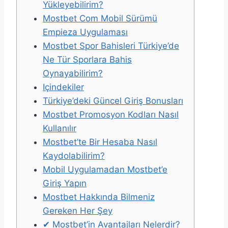
Yükleyebilirim?
Mostbet Com Mobil Sürümü
Empieza Uygulaması
Mostbet Spor Bahisleri Türkiye’de
Ne Tür Sporlara Bahis
Oynayabilirim?
Içindekiler
Türkiye’deki Güncel Giriş Bonusları
Mostbet Promosyon Kodları Nasıl
Kullanılır
Mostbet’te Bir Hesaba Nasıl
Kaydolabilirim?
Mobil Uygulamadan Mostbet’e
Giriş Yapın
Mostbet Hakkında Bilmeniz
Gereken Her Şey
✔ Mostbet’in Avantajları Nelerdir?