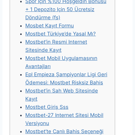
Spor Için %100 Hoşgeldin Bonusu
+ 1 Depozito Için 50 Ücretsiz
Döndürme (fs)
Mosbet Kayıt Formu
Mostbet Türkiye’de Yasal Mı?
Mostbet’in Resmi Internet
Sitesinde Kayıt
Mostbet Mobil Uygulamasının
Avantajları
Epl Empieza Şampiyonlar Ligi Geri
Ödemesi: Mostbet Risksiz Bahis
Mostbet’in Sah Web Sitesinde
Kayıt
Mostbet Giriş Sss
Mostbet-27 Internet Sitesi Mobil
Versiyonu
Mostbet’te Canlı Bahis Seçeneği