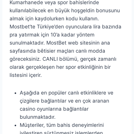
Kumarhanede veya spor bahislerinde
kullanılabilecek en büyük hoşgeldin bonusunu
almak için kaydolurken kodu kullanın.
Mostbet’te Türkiye’den oyunculara lira bazında
pra yatırmak için 10’a kadar yöntem
sunulmaktadır. MostBet web sitesinin ana
sayfasında bêtisier maçları canlı modda
göreceksiniz. CANLI bölümü, gerçek zamanlı
olarak gerçekleşen her spor etkinliğinin bir
listesini içerir.
Aşağıda en popüler canlı etkinliklere ve
çizgilere bağlantılar ve en çok aranan
casino oyunlarına bağlantılar
bulunmaktadır.
Müşteriler, tüm bahis deneyimlerini
iyileştiren sürtünmesiz işlemlerden