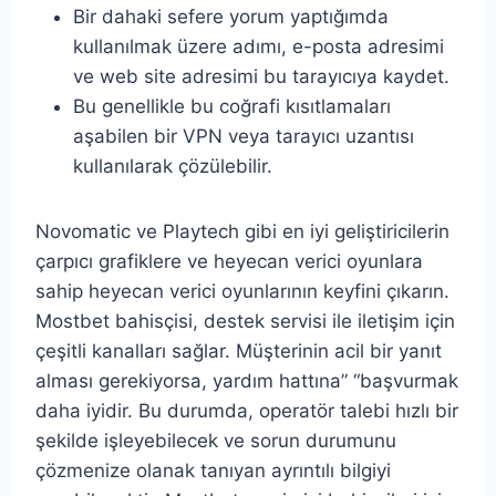
Bir dahaki sefere yorum yaptığımda
kullanılmak üzere adımı, e-posta adresimi
ve web site adresimi bu tarayıcıya kaydet.
Bu genellikle bu coğrafi kısıtlamaları
aşabilen bir VPN veya tarayıcı uzantısı
kullanılarak çözülebilir.
Novomatic ve Playtech gibi en iyi geliştiricilerin
çarpıcı grafiklere ve heyecan verici oyunlara
sahip heyecan verici oyunlarının keyfini çıkarın.
Mostbet bahisçisi, destek servisi ile iletişim için
çeşitli kanalları sağlar. Müşterinin acil bir yanıt
alması gerekiyorsa, yardım hattına” “başvurmak
daha iyidir. Bu durumda, operatör talebi hızlı bir
şekilde işleyebilecek ve sorun durumunu
çözmenize olanak tanıyan ayrıntılı bilgiyi