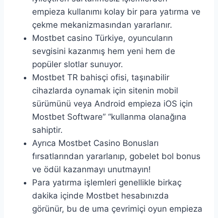
empieza kullanımı kolay bir para yatırma ve
çekme mekanizmasından yararlanır.
Mostbet casino Türkiye, oyuncuların
sevgisini kazanmış hem yeni hem de
popüler slotlar sunuyor.
Mostbet TR bahisçi ofisi, taşınabilir
cihazlarda oynamak için sitenin mobil
sürümünü veya Android empieza iOS için
Mostbet Software” “kullanma olanağına
sahiptir.
Ayrıca Mostbet Casino Bonusları
fırsatlarından yararlanıp, gobelet bol bonus
ve ödül kazanmayı unutmayın!
Para yatırma işlemleri genellikle birkaç
dakika içinde Mostbet hesabınızda
görünür, bu de uma çevrimiçi oyun empieza