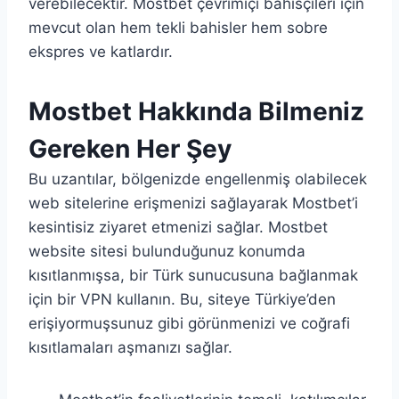
verebilecektir. Mostbet çevrimiçi bahisçileri için
mevcut olan hem tekli bahisler hem sobre
ekspres ve katlardır.
Mostbet Hakkında Bilmeniz
Gereken Her Şey
Bu uzantılar, bölgenizde engellenmiş olabilecek
web sitelerine erişmenizi sağlayarak Mostbet’i
kesintisiz ziyaret etmenizi sağlar. Mostbet
website sitesi bulunduğunuz konumda
kısıtlanmışsa, bir Türk sunucusuna bağlanmak
için bir VPN kullanın. Bu, siteye Türkiye’den
erişiyormuşsunuz gibi görünmenizi ve coğrafi
kısıtlamaları aşmanızı sağlar.