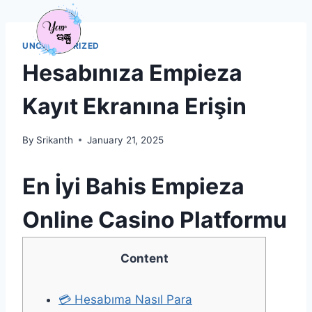
Menu
UNCATEGORIZED
Hesabınıza Empieza
Kayıt Ekranına Erişin
By
Srikanth
January 21, 2025
En İyi Bahis Empieza
Online Casino Platformu
Content
💳 Hesabıma Nasıl Para