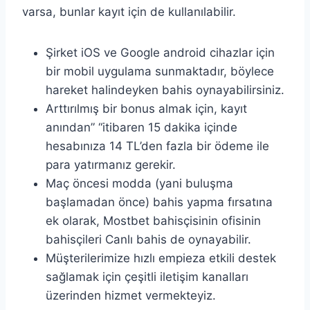
varsa, bunlar kayıt için de kullanılabilir.
Şirket iOS ve Google android cihazlar için
bir mobil uygulama sunmaktadır, böylece
hareket halindeyken bahis oynayabilirsiniz.
Arttırılmış bir bonus almak için, kayıt
anından” “itibaren 15 dakika içinde
hesabınıza 14 TL’den fazla bir ödeme ile
para yatırmanız gerekir.
Maç öncesi modda (yani buluşma
başlamadan önce) bahis yapma fırsatına
ek olarak, Mostbet bahisçisinin ofisinin
bahisçileri Canlı bahis de oynayabilir.
Müşterilerimize hızlı empieza etkili destek
sağlamak için çeşitli iletişim kanalları
üzerinden hizmet vermekteyiz.