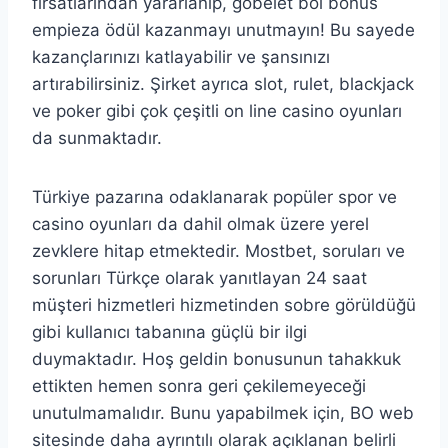
fırsatlarından yararlanıp, gobelet bol bonus
empieza ödül kazanmayı unutmayın! Bu sayede
kazançlarınızı katlayabilir ve şansınızı
artırabilirsiniz. Şirket ayrıca slot, rulet, blackjack
ve poker gibi çok çeşitli on line casino oyunları
da sunmaktadır.
Türkiye pazarına odaklanarak popüler spor ve
casino oyunları da dahil olmak üzere yerel
zevklere hitap etmektedir. Mostbet, soruları ve
sorunları Türkçe olarak yanıtlayan 24 saat
müşteri hizmetleri hizmetinden sobre görüldüğü
gibi kullanıcı tabanına güçlü bir ilgi
duymaktadır. Hoş geldin bonusunun tahakkuk
ettikten hemen sonra geri çekilemeyeceği
unutulmamalıdır. Bunu yapabilmek için, BO web
sitesinde daha ayrıntılı olarak açıklanan belirli