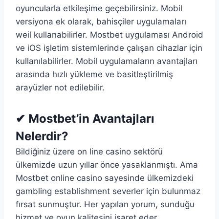
oyuncularla etkileşime geçebilirsiniz. Mobil
versiyona ek olarak, bahisçiler uygulamaları
weil kullanabilirler. Mostbet uygulaması Android
ve iOS işletim sistemlerinde çalışan cihazlar için
kullanılabilirler. Mobil uygulamaların avantajları
arasında hızlı yükleme ve basitleştirilmiş
arayüzler not edilebilir.
✔ Mostbet’in Avantajları
Nelerdir?
Bildiğiniz üzere on line casino sektörü
ülkemizde uzun yıllar önce yasaklanmıştı. Ama
Mostbet online casino sayesinde ülkemizdeki
gambling establishment severler için bulunmaz
fırsat sunmuştur. Her yapılan yorum, sunduğu
hizmet ve oyun kalitesini işaret eder.