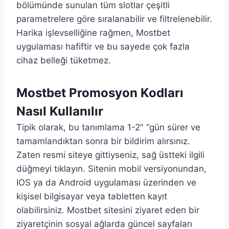
bölümünde sunulan tüm slotlar çeşitli
parametrelere göre sıralanabilir ve filtrelenebilir.
Harika işlevselliğine rağmen, Mostbet
uygulaması hafiftir ve bu sayede çok fazla
cihaz belleği tüketmez.
Mostbet Promosyon Kodları
Nasıl Kullanılır
Tipik olarak, bu tanımlama 1-2″ “gün sürer ve
tamamlandıktan sonra bir bildirim alırsınız.
Zaten resmi siteye gittiyseniz, sağ üstteki ilgili
düğmeyi tıklayın. Sitenin mobil versiyonundan,
IOS ya da Android uygulaması üzerinden ve
kişisel bilgisayar veya tabletten kayıt
olabilirsiniz. Mostbet sitesini ziyaret eden bir
ziyaretçinin sosyal ağlarda güncel sayfaları