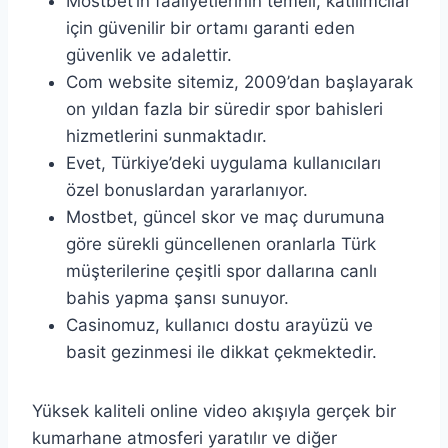
Mostbet’in faaliyetlerinin temeli, katılımcılar
için güvenilir bir ortamı garanti eden
güvenlik ve adalettir.
Com website sitemiz, 2009’dan başlayarak
on yıldan fazla bir süredir spor bahisleri
hizmetlerini sunmaktadır.
Evet, Türkiye’deki uygulama kullanıcıları
özel bonuslardan yararlanıyor.
Mostbet, güncel skor ve maç durumuna
göre sürekli güncellenen oranlarla Türk
müşterilerine çeşitli spor dallarına canlı
bahis yapma şansı sunuyor.
Casinomuz, kullanıcı dostu arayüzü ve
basit gezinmesi ile dikkat çekmektedir.
Yüksek kaliteli online video akışıyla gerçek bir
kumarhane atmosferi yaratılır ve diğer