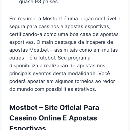
quase 93 países.
Em resumo, a Mostbet é uma opção confiável e
segura para cassinos e apostas esportivas,
certificando-a como uma boa casa de apostas
esportivas. O main destaque da incapere de
apostas Mostbet – assim tais como em muitas
outras – é u futebol. Seu programa
disponibiliza a realização de apostas nos
principais eventos desta modalidade. Você
poderá apostar em algunos torneios ao redor
do mundo com possibilities atrativos.
Mostbet – Site Oficial Para
Cassino Online E Apostas
Esportivas