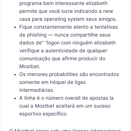
programa bem interessante elizabeth
permite que você lucre indicando a new
casa para operating system seus amigos.
Fique constantemente atento a tentativas
de phishing — nunca compartilhe seus
dados de” “logon com ninguém elizabeth
verifique a autenticidade de qualquer
comunicação que afirme producir do
Mostbet.
Os menores probabilities são encontrados
somente em hóquei de ligas
intermediárias.
A linha é o número overall de apostas la
cual a Mostbet aceitará em um suceso
esportivo específico.
O Mostbet opera sob uma licença internacional