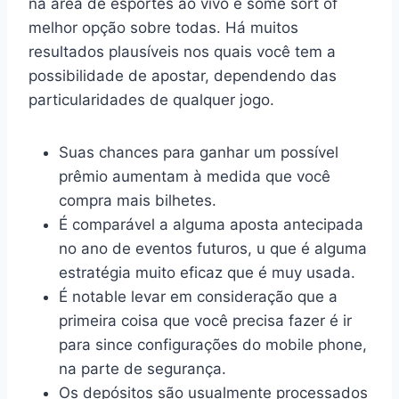
na área de esportes ao vivo é some sort of
melhor opção sobre todas. Há muitos
resultados plausíveis nos quais você tem a
possibilidade de apostar, dependendo das
particularidades de qualquer jogo.
Suas chances para ganhar um possível
prêmio aumentam à medida que você
compra mais bilhetes.
É comparável a alguma aposta antecipada
no ano de eventos futuros, u que é alguma
estratégia muito eficaz que é muy usada.
É notable levar em consideração que a
primeira coisa que você precisa fazer é ir
para since configurações do mobile phone,
na parte de segurança.
Os depósitos são usualmente processados