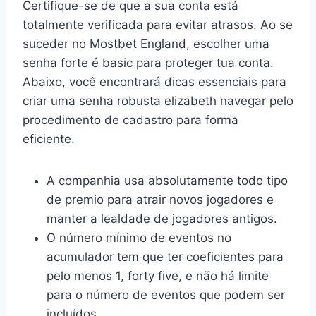
Certifique-se de que a sua conta está
totalmente verificada para evitar atrasos. Ao se
suceder no Mostbet England, escolher uma
senha forte é basic para proteger tua conta.
Abaixo, você encontrará dicas essenciais para
criar uma senha robusta elizabeth navegar pelo
procedimento de cadastro para forma
eficiente.
A companhia usa absolutamente todo tipo
de premio para atrair novos jogadores e
manter a lealdade de jogadores antigos.
O número mínimo de eventos no
acumulador tem que ter coeficientes para
pelo menos 1, forty five, e não há limite
para o número de eventos que podem ser
incluídos.