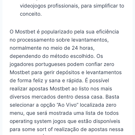
videojogos profissionais, para simplificar to
conceito.
O Mostbet é popularizado pela sua eficiência
no processamento sobre levantamentos,
normalmente no meio de 24 horas,
dependendo do método escolhido. Os
jogadores portugueses podem confiar zero
Mostbet para gerir depósitos e levantamentos
de forma feliz y sana e rápida. É possível
realizar apostas Mostbet ao listo nos mais
diversos mercados dentro dessa casa. Basta
selecionar a opção “Ao Vivo” localizada zero
menu, que será mostrada uma lista de todos
operating system jogos que estão disponíveis
para some sort of realização de apostas nessa