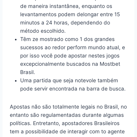
de maneira instantânea, enquanto os
levantamentos podem delongar entre 15
minutos a 24 horas, dependendo do
método escolhido.
Têm ze mostrado como 1 dos grandes
sucessos ao redor perform mundo atual, e
por isso você pode apostar nestes jogos
excepcionalmente buscados na Mostbet
Brasil.
Uma partida que seja notevole também
pode servir encontrada na barra de busca.
Apostas não são totalmente legais no Brasil, no
entanto são regulamentadas durante algumas
políticas. Entretanto, apostadores Brasileiros
tem a possibilidade de interagir com to agente