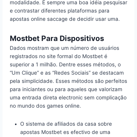
modalidade. É sempre uma boa idéia pesquisar
e contrastar diferentes plataformas para
apostas online saccage de decidir usar uma.
Mostbet Para Dispositivos
Dados mostram que um número de usuários
registrados no site formal do Mostbet é
superior a 1 milhão. Dentre esses métodos, o
“Um Clique” e as “Redes Sociais” se destacam
pela simplicidade. Esses métodos são perfeitos
para iniciantes ou para aqueles que valorizam
uma entrada direta electronic sem complicação
no mundo dos games online.
O sistema de afiliados da casa sobre
apostas Mostbet es efectivo de uma