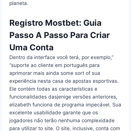
planeta.
Registro Mostbet: Guia
Passo A Passo Para Criar
Uma Conta
Dentro da interface você terá, por exemplo,”
“suporte ao cliente em português para
aprimorar mais ainda some sort of sua
experiência nesta casa de apostas esportivas.
Ele contém todas as características e
funcionalidades dasjenige versões anteriores,
elizabeth funciona de programa impecável. Sua
excelente usabilidade garante que os
jogadores não terão nenhuma complexidade
para utilizar to site. O site, inclusive, conta com