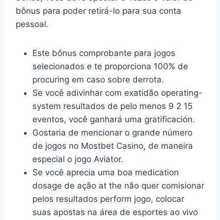
bônus para poder retirá-lo para sua conta
pessoal.
Este bônus comprobante para jogos
selecionados e te proporciona 100% de
procuring em caso sobre derrota.
Se você adivinhar com exatidão operating-
system resultados de pelo menos 9 2 15
eventos, você ganhará uma gratificación.
Gostaria de mencionar o grande número
de jogos no Mostbet Casino, de maneira
especial o jogo Aviator.
Se você aprecia uma boa medication
dosage de ação at the não quer comisionar
pelos resultados perform jogo, colocar
suas apostas na área de esportes ao vivo