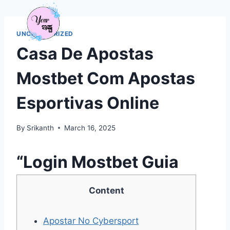
Menu
UNCATEGORIZED
Casa De Apostas
Mostbet Com Apostas
Esportivas Online
By
Srikanth
March 16, 2025
“Login Mostbet Guia
Content
Apostar No Cybersport