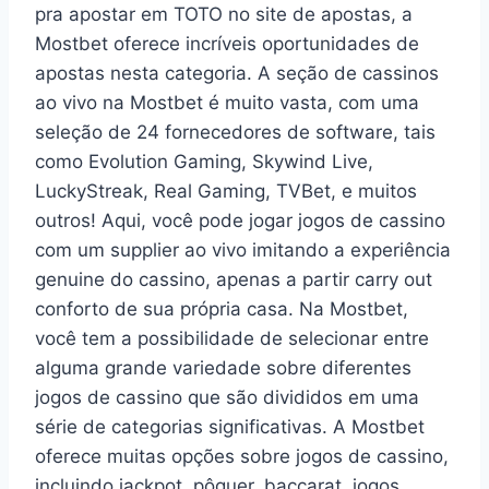
pra apostar em TOTO no site de apostas, a
Mostbet oferece incríveis oportunidades de
apostas nesta categoria. A seção de cassinos
ao vivo na Mostbet é muito vasta, com uma
seleção de 24 fornecedores de software, tais
como Evolution Gaming, Skywind Live,
LuckyStreak, Real Gaming, TVBet, e muitos
outros! Aqui, você pode jogar jogos de cassino
com um supplier ao vivo imitando a experiência
genuine do cassino, apenas a partir carry out
conforto de sua própria casa. Na Mostbet,
você tem a possibilidade de selecionar entre
alguma grande variedade sobre diferentes
jogos de cassino que são divididos em uma
série de categorias significativas. A Mostbet
oferece muitas opções sobre jogos de cassino,
incluindo jackpot, pôquer, baccarat, jogos