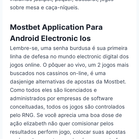
sobre mesa e caça-níqueis.
Mostbet Application Para
Android Electronic Ios
Lembre-se, uma senha burdusa é sua primeira
linha de defesa no mundo electronic digital dos
jogos online. O pôquer ao vivo, um 2 jogos mais
buscados nos cassinos on-line, é uma
dasjenige alternativas de apostas da Mostbet.
Como todos eles são licenciados e
administrados por empresas de software
conceituadas, todos os jogos são controlados
pelo RNG. Se você aprecia uma boa dose de
ação elizabeth não quer comisionar pelos
resultados perform jogo, colocar suas apostas