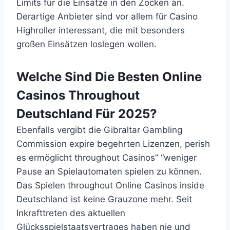
Limits für die Einsätze in den Zocken an.
Derartige Anbieter sind vor allem für Casino
Highroller interessant, die mit besonders
großen Einsätzen loslegen wollen.
Welche Sind Die Besten Online
Casinos Throughout
Deutschland Für 2025?
Ebenfalls vergibt die Gibraltar Gambling
Commission expire begehrten Lizenzen, perish
es ermöglicht throughout Casinos” “weniger
Pause an Spielautomaten spielen zu können.
Das Spielen throughout Online Casinos inside
Deutschland ist keine Grauzone mehr. Seit
Inkrafttreten des aktuellen
Glücksspielstaatsvertrages haben nie und