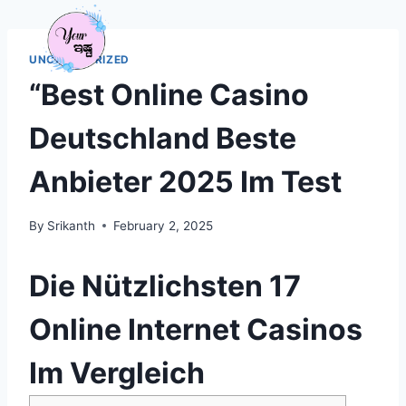
Menu
UNCATEGORIZED
“Best Online Casino
Deutschland Beste
Anbieter 2025 Im Test
By
Srikanth
February 2, 2025
Die Nützlichsten 17
Online Internet Casinos
Im Vergleich