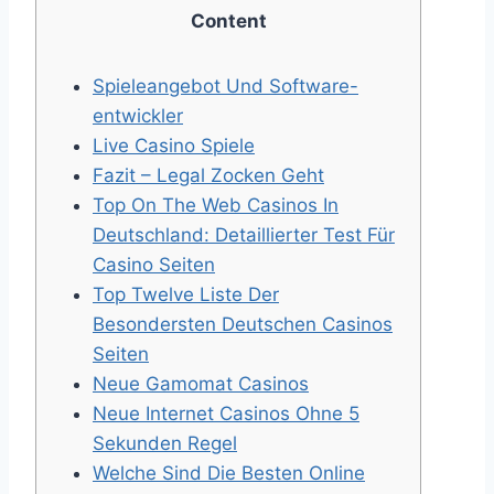
Content
Spieleangebot Und Software-
entwickler
Live Casino Spiele
Fazit – Legal Zocken Geht
Top On The Web Casinos In
Deutschland: Detaillierter Test Für
Casino Seiten
Top Twelve Liste Der
Besondersten Deutschen Casinos
Seiten
Neue Gamomat Casinos
Neue Internet Casinos Ohne 5
Sekunden Regel
Welche Sind Die Besten Online