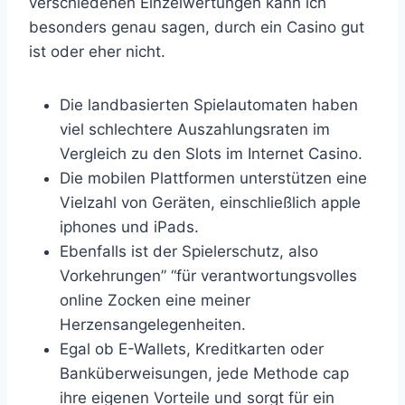
verschiedenen Einzelwertungen kann ich
besonders genau sagen, durch ein Casino gut
ist oder eher nicht.
Die landbasierten Spielautomaten haben
viel schlechtere Auszahlungsraten im
Vergleich zu den Slots im Internet Casino.
Die mobilen Plattformen unterstützen eine
Vielzahl von Geräten, einschließlich apple
iphones und iPads.
Ebenfalls ist der Spielerschutz, also
Vorkehrungen” “für verantwortungsvolles
online Zocken eine meiner
Herzensangelegenheiten.
Egal ob E-Wallets, Kreditkarten oder
Banküberweisungen, jede Methode cap
ihre eigenen Vorteile und sorgt für ein