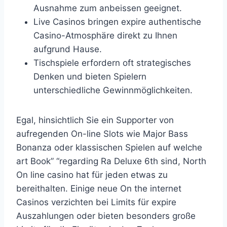
Ausnahme zum anbeissen geeignet.
Live Casinos bringen expire authentische
Casino-Atmosphäre direkt zu Ihnen
aufgrund Hause.
Tischspiele erfordern oft strategisches
Denken und bieten Spielern
unterschiedliche Gewinnmöglichkeiten.
Egal, hinsichtlich Sie ein Supporter von
aufregenden On-line Slots wie Major Bass
Bonanza oder klassischen Spielen auf welche
art Book” “regarding Ra Deluxe 6th sind, North
On line casino hat für jeden etwas zu
bereithalten. Einige neue On the internet
Casinos verzichten bei Limits für expire
Auszahlungen oder bieten besonders große