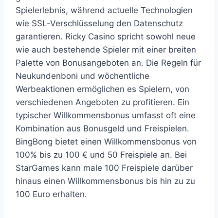
Spielerlebnis, während actuelle Technologien
wie SSL-Verschlüsselung den Datenschutz
garantieren. Ricky Casino spricht sowohl neue
wie auch bestehende Spieler mit einer breiten
Palette von Bonusangeboten an. Die Regeln für
Neukundenboni und wöchentliche
Werbeaktionen ermöglichen es Spielern, von
verschiedenen Angeboten zu profitieren. Ein
typischer Willkommensbonus umfasst oft eine
Kombination aus Bonusgeld und Freispielen.
BingBong bietet einen Willkommensbonus von
100% bis zu 100 € und 50 Freispiele an. Bei
StarGames kann male 100 Freispiele darüber
hinaus einen Willkommensbonus bis hin zu zu
100 Euro erhalten.