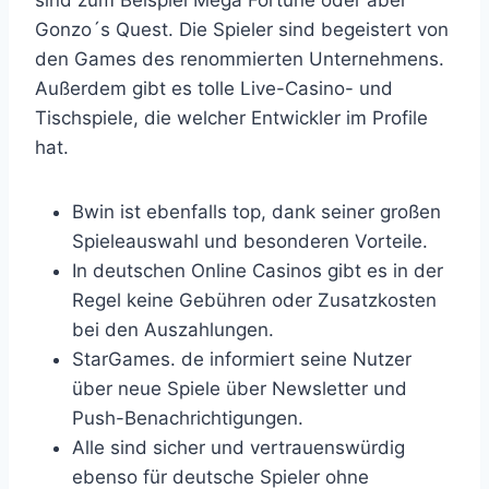
Gonzo´s Quest. Die Spieler sind begeistert von
den Games des renommierten Unternehmens.
Außerdem gibt es tolle Live-Casino- und
Tischspiele, die welcher Entwickler im Profile
hat.
Bwin ist ebenfalls top, dank seiner großen
Spieleauswahl und besonderen Vorteile.
In deutschen Online Casinos gibt es in der
Regel keine Gebühren oder Zusatzkosten
bei den Auszahlungen.
StarGames. de informiert seine Nutzer
über neue Spiele über Newsletter und
Push-Benachrichtigungen.
Alle sind sicher und vertrauenswürdig
ebenso für deutsche Spieler ohne