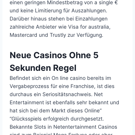
einen geringen Mindestbetrag von a single €
und keine Limitierung für Auszahlungen.
Darüber hinaus stehen bei Einzahlungen
zahlreiche Anbieter wie Visa for australia,
Mastercard und Trustly zur Verfügung.
Neue Casinos Ohne 5
Sekunden Regel
Befindet sich ein On line casino bereits im
Vergabeprozess für eine Franchise, ist dies
durchaus ein Seriositätsnachweis. Net
Entertainment ist ebenfalls sehr bekannt und
hat sich bei dem Markt dieses Online”
“Glücksspiels erfolgreich durchgesetzt.
Bekannte Slots in Netentertainment Casinos
sind zum Beispiel Mega Fortune oder aber