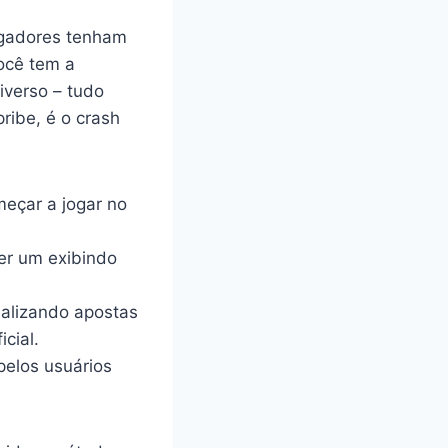
ogadores tenham
ocê tem a
iverso – tudo
ribe, é o crash
meçar a jogar no
uer um exibindo
ealizando apostas
cial.
pelos usuários