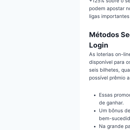
+125% sobre o se
podem apostar no
ligas importante
Métodos Seg
Login
As loterias on-li
disponível para 
seis bilhetes, q
possível prêmio 
Essas promoç
de ganhar.
Um bônus de 
bem-sucedido
Na grande pa