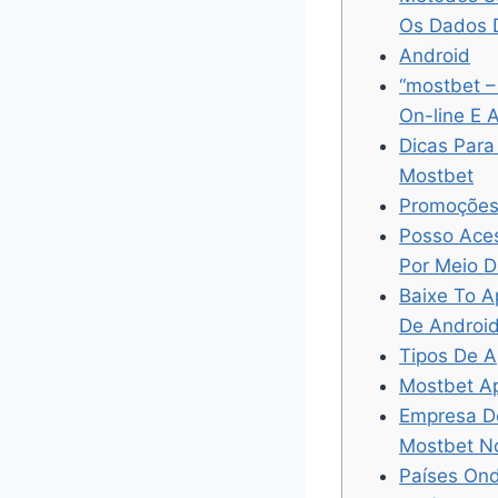
Os Dados 
Android
“mostbet –
On-line E 
Dicas Para
Mostbet
Promoções
Posso Aces
Por Meio D
Baixe To A
De Androi
Tipos De A
Mostbet Ap
Empresa D
Mostbet No
Países Ond