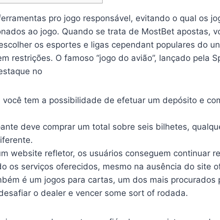
erramentas pro jogo responsável, evitando o qual os j
onados ao jogo. Quando se trata de MostBet apostas, v
escolher os esportes e ligas cependant populares do un
em restrições. O famoso “jogo do avião”, lançado pela Sp
estaque no
, você tem a possibilidade de efetuar um depósito e co
pante deve comprar um total sobre seis bilhetes, qualq
ferente.
um website refletor, os usuários conseguem continuar r
o os serviços oferecidos, mesmo na ausência do site ofi
mbém é um jogos para cartas, um dos mais procurados 
esafiar o dealer e vencer some sort of rodada.