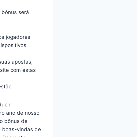
 bônus será
os jogadores
ispositivos
suas apostas,
 site com estas
estão
ucir
 no ano de nosso
á o bônus de
e boas-vindas de