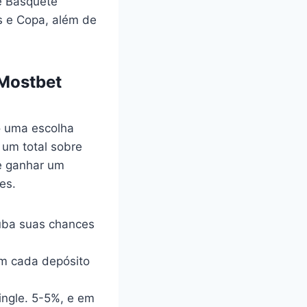
e Basquete
s e Copa, além de
 Mostbet
ão uma escolha
 um total sobre
de ganhar um
es.
suba suas chances
om cada depósito
ngle. 5-5%, e em