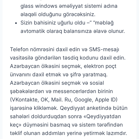
glass windows əməliyyat sistemi adına
əlaqəli olduğunu görəcəksiniz.
Sizin bahisiniz uğurlu oldu –” “məbləğ
avtomatik olaraq balansınıza əlavə olunur.
Telefon nömrəsini daxil edin və SMS-mesajı
vasitəsilə göndərilən təsdiq kodunu daxil edin.
Azərbaycan ölkəsini seçmək, elektron poçt
ünvanını daxil etmək və şifrə yaratmaq.
Azərbaycan ölkəsini seçmək və sosial
şəbəkələrdən və messencerlərdən birinin
(VKontakte, OK, Mail. Ru, Google, Apple ID)
işarəsinə klikləmək. Qeydiyyat anketində bütün
sahələri doldurduqdan sonra «Qeydiyyatdan
keç» düyməsini basmaq və sistem tərəfindən
təklif olunan addımları yerinə yetirmək lazımdır.