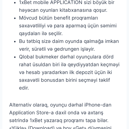
1xBet mobile APPLICATION sizi böyük bir
həyəcan oyunları kitabxanasına qoşur.
Mövcud bütün benefit proqramları
səxavətliliyi və para aparmaq üçün səmimi
qaydaları ilə seçilir.
Bu tətbiq sizə daim oyunda qalmağa imkan
verir, sürətli və gedrungen işləyir.
Qlobal bukmeker dərhal oyunçulara dörd
rahat üsuldan biri ilə qeydiyyatdan keçməyi
və hesab yaradarkən ilk depozit üçün iki
səxavətli bonusdan birini seçməyi təklif
edir.
Alternativ olaraq, oyunçu dərhal iPhone-dan
Application Store-a daxil onda və axtarış
sətrində 1xBet yazaraq proqramı tapa bilər.
«Yüklə» (Download) və hoy «Get» düyməsini