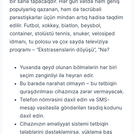
bir sahə tapacaqdır. Hər gün xətdə həm geniş
populyarlıq qazanan, həm də təcrübəli
pərəstişkarlar üçün mindən artıq hadisə təqdim
edilir. Futbol, xokkey, biatlon, beysbol,
container, stolüstü tennis, snuker, velosiped
idmanı, tu polosu və çox sayda televiziya
proqramı – “Ekstrasenslərin döyüşü”, “Nə?
Yuxarıda qeyd olunan bölmələrin hər biri
seçim zənginliyi ilə heyran edir.
Bu barədə narahat olmayın – bu tətbiqin
quraşdırılması cihazınıza zərər verməyəcək.
Telefon nömrəsini daxil edin və SMS-
mesajı vasitəsilə göndərilən təsdiq kodunu
daxil edin.
Cihazınızın əməliyyat sistemi tətbiqin
tələblərini dəstəkləmirsə, yükləmə baş