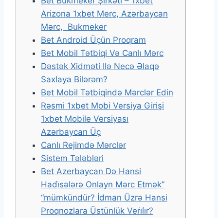
Bet Bukmeker Şi̇rkəti̇ – 1xbet
Arizona 1xbet Merc, Azərbaycan
Mərc, Bukmeker
Bet Android Üçün Proqram
Bet Mobil Tətbiqi Və Canlı Mərc
Dəstək Xidməti Ilə Necə Əlaqə
Saxlaya Bilərəm?
Bet Mobil Tətbiqində Mərclər Edin
Rəsmi 1xbet Mobi Versiya Girişi
1xbet Mobile Versiyası
Azərbaycan Üç
Canlı Rejimdə Mərclər
Sistem Tələbləri
Bet Azerbaycan Də Hansi
Hadi̇sələrə Onlayn Mərc Etmək”
“mümkündür? İdman Üzrə Hansi
Proqnozlara Üstünlük Veri̇li̇r?