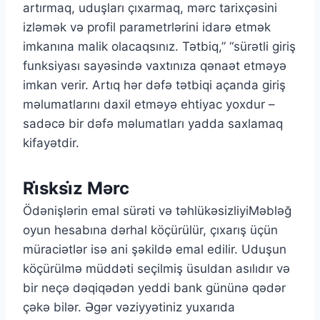
artırmaq, uduşları çıxarmaq, mərc tarixçəsini
izləmək və profil parametrlərini idarə etmək
imkanına malik olacaqsınız. Tətbiq,” “sürətli giriş
funksiyası sayəsində vaxtınıza qənaət etməyə
imkan verir. Artıq hər dəfə tətbiqi açanda giriş
məlumatlarını daxil etməyə ehtiyac yoxdur –
sadəcə bir dəfə məlumatları yadda saxlamaq
kifayətdir.
Ri̇sksi̇z Mərc
Ödənişlərin emal sürəti və təhlükəsizliyiMəbləğ
oyun hesabına dərhal köçürülür, çıxarış üçün
müraciətlər isə ani şəkildə emal edilir. Uduşun
köçürülmə müddəti seçilmiş üsuldan asılıdır və
bir neçə dəqiqədən yeddi bank gününə qədər
çəkə bilər. Əgər vəziyyətiniz yuxarıda