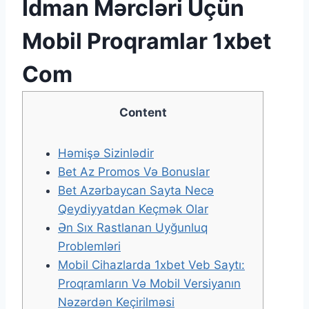
Idman Mərcləri Üçün
Mobil Proqramlar 1xbet
Com
Content
Həmişə Sizinlədir
Bet Az Promos Və Bonuslar
Bet Azərbaycan Sayta Necə
Qeydiyyatdan Keçmək Olar
Ən Sıx Rastlanan Uyğunluq
Problemləri
Mobil Cihazlarda 1xbet Veb Saytı:
Proqramların Və Mobil Versiyanın
Nəzərdən Keçirilməsi