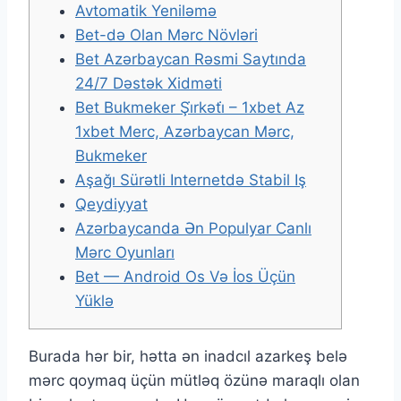
Avtomatik Yeniləmə
Bet-də Olan Mərc Növləri
Bet Azərbaycan Rəsmi Saytında
24/7 Dəstək Xidməti
Bet Bukmeker Şi̇rkəti̇ – 1xbet Az
1xbet Merc, Azərbaycan Mərc,
Bukmeker
Aşağı Sürətli Internetdə Stabil Iş
Qeydiyyat
Azərbaycanda Ən Populyar Canlı
Mərc Oyunları
Bet — Android Os Və İos Üçün
Yüklə
Burada hər bir, hətta ən inadcıl azarkeş belə
mərc qoymaq üçün mütləq özünə maraqlı olan