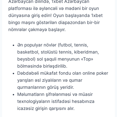
Azərbaycan dilində, 1xbet Azərbaycan
platforması ilə əyləncəli və mədəni bir oyun
dünyasına giriş edin! Oyun başlayanda 1xbet
bingo maşını göstərilən diapazondan bir-bir
nömrələr çəkməyə başlayır.
Ən populyar növlər (futbol, tennis,
basketbol, stolüstü tennis, kiberidman,
beysbol) sol şaquli menyunun «Top»
bölməsində birləşdirilib.
Dəbdəbəli mükafat fondu olan online poker
yarışları əsl ziyalıların və qumar
qurmanlarının görüş yeridir.
Məlumatların şifrələnməsi və müasir
texnologiyaların istifadəsi hesabınıza
icazəsiz girişin qarşısını alır.