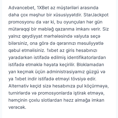
Advancebet, 1XBet az müştəriləri arasında
daha çox məşhur bir xüsusiyyətdir. StarJackpot
promosyonu da var ki, bu oyunçuları hər gün
mütərəqqi bir məbləğ qazanma imkanı verir. Siz
yalnız qeydiyyat mərhələsində valyuta seçə
bilərsiniz, ona görə də qərarınızı məsuliyyətlə
qəbul etməlisiniz. 1xbet az giris hesabınızı
yaradarkən istifadə edilmiş identifikatorlardan
istifadə etməklə həyata keçirilir. Bloklamadan
yan keçmək üçün administrasiyamız güzgü və
ya 1xbet indir istifadə etməyi tövsiyə edir.
Alternativ keçid sizə hesabınıza pul köçürməyə,
turnirlərdə və promosyonlarda iştirak etməyə,
həmçinin çoxlu slotlardan həzz almağa imkan
verəcək.