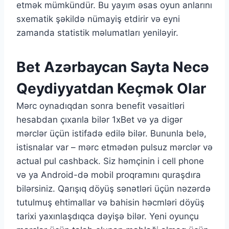
etmək mümkündür. Bu yayım əsas oyun anlarını
sxematik şəkildə nümayiş etdirir və eyni
zamanda statistik məlumatları yeniləyir.
Bet Azərbaycan Sayta Necə
Qeydiyyatdan Keçmək Olar
Mərc oynadıqdan sonra benefit vəsaitləri
hesabdan çıxarıla bilər 1xBet və ya digər
mərclər üçün istifadə edilə bilər. Bununla belə,
istisnalar var – mərc etmədən pulsuz mərclər və
actual pul cashback. Siz həmçinin i cell phone
və ya Android-də mobil proqramını quraşdıra
bilərsiniz. Qarışıq döyüş sənətləri üçün nəzərdə
tutulmuş ehtimallar və bahisin həcmləri döyüş
tarixi yaxınlaşdıqca dəyişə bilər. Yeni oyunçu